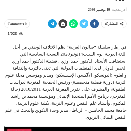
آخر تحديث
19 نوفمبر 2020
المشاركة
0 Comments
1٬028
في إطار سلسلة “صالون العربية” نظم الائتلاف الوطني من أجل
اللغة العربية يوم السبت14نونبر2020 النسخة السادسة التي
استضافت الأستاذ الدكتور أحمد أوزي ، فضيلة الدكتور أحمد أوزي
الخبير الدولي لدى المنظمات الدولية التي تعنى بالتربية والثقافة
والعلوم (اليونسكو، الألكسو، الإيسيسكو). ومدير ومؤسس مجلة علوم
التربية (دورية فصلية متخصصة) ورئيس الجمعية المغربية لدراسات
الطفولة، والمشرف على تقرير المعرفة العربية 2010/2011 (حالة
المغرب)، برنامج الأمم المتحدة الإنمائي ومؤسسة محمد بن راشد
المكتوم، وأستاذ علم النفس وعلوم التربية، بكلية علوم التربية،
جامعة محمد الخامس – الرباط ، مدير وحدة التكوين والبحث في علم
النفس النمائي التربوي.