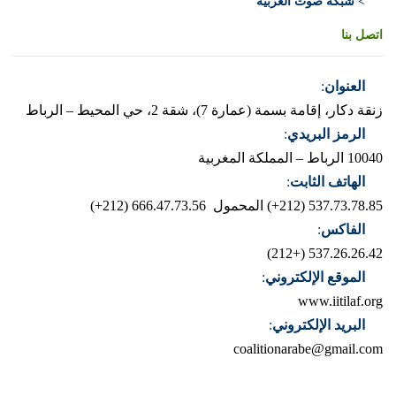
> شبكة صوت العربية
اتصل بنا
العنوان
:
زنقة دكار، إقامة بسمة (عمارة 7)، شقة 2، حي المحيط – الرباط
الرمز البريدي
:
10040 الرباط – المملكة المغربية
الهاتف الثابت
:
537.73.78.85 (212+)
المحمول 666.47.73.56 (212+)
الفاكس
:
537.26.26.42 (+212)
الموقع الإلكتروني
:
www.iitilaf.org
البريد الإلكتروني
:
coalitionarabe@gmail.com