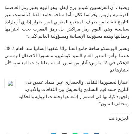
ويضيف أن الفرنسيين شيدوا برج إيفل، وهو اليوم يعتبر رمز العاصمة
الفرنسية باريس وفرنسا ككل. أما ساحة جامع الفنا فتأسست عبر
التاريخ تلقائيا من طرف المجتمع المغربي ليس بقرار إداري أو بإرادة
سياسية وهي اليوم رمز مراكش بل رمز المغرب يجب احترامها
وحمايتها وهذه مسؤولية الإنسانية ومسؤولية العالم ككل.”
وتعتبر اليونسكو ساحة جامع الفنا تراثا شفهيا إنسانيا منذ العام 2002
عندما ترأس المدير العام السيد كوتشيرو ماتسورا الاحتفال الرسمي
للإعلان في 18 مارس/ آذار من نفس السنة معلنا بذات المناسبة “أن
اختيارها تم
اعتبارا لحضورها الثقافي والحضاري عبر امتداد عميق في
التاريخ جسد قيم التسامح والتعايش بين الثقافات والأديان،
ولجهود كياناتها في استمرار إشعاعها بحلقات الرواية والحكاية
ومختلف الفنون”.
________
الجزيرة نت