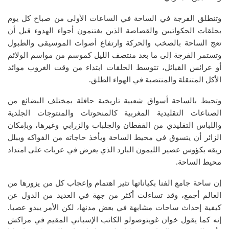
وتنطلق الفرجة في الساحة في الساعات الأولى من صباح كل يوم
بحلقات الحكواتيين والقصاصة الذين يغتنمون أجواء الهدوء قبل أن
تعج الساحة بالصخب والحركة وارتفاع أصوات الموسيقى والطبول
وتستمر الفرجة إلى ما بعد منتصف الليل كموسم من مواسم الولائم
أو عرائس القبائل، تتوسط الحلقات ابتداء من وقت الغروب موائد
الأكل المتنقلة والمنتصبة في الهواء الطلق.
وتحيط بالساحة أسواق شعبية تاريخية حافلة بمختلف البضائع من
الصناعات التقليدية المغربية كالمنحوتات والمنتوجات الجلدية
واللباس التقليدي من القفطان والجلباب والزرابي وغيرها، وبإمكان
الزائر أن يتسوق في محيط الساحة ويأخذ حاجاته من الفواكه ويبلل
ريقه بكؤوس عصير الليمون البارد الذي يعرض في عربات على امتداد
محيط الساحة.
إن ساحة جامع الفنا بكياناتها تثير اهتمام وإعجاب كل من يزورها من
العالم أجمع، وقد تساءلت أكثر من جهة في العديد من الدول عن
كيفية إحداث ساحات مشابهة في بعض مدنها، لكن الأمر يبدو عصيا.
إنه كما يقول خوان غويتوصولو الكاتب الإسباني المقيم في مراكش