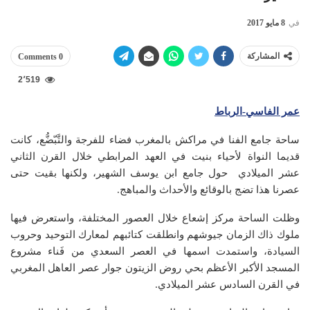
في
8 مايو 2017
المشاركة
0 Comments
2٬519
عمر الفاسي-الرباط
ساحة جامع الفنا في مراكش بالمغرب فضاء للفرجة والتَّبّضُّع، كانت
قديما النواة لأحياء بنيت في العهد المرابطي خلال القرن الثاني
عشر الميلادي حول جامع ابن يوسف الشهير، ولكنها بقيت حتى
عصرنا هذا تضج بالوقائع والأحداث والمباهج.
وظلت الساحة مركز إشعاع خلال العصور المختلفة، واستعرض فيها
ملوك ذاك الزمان جيوشهم وانطلقت كتائبهم لمعارك التوحيد وحروب
السيادة، واستمدت اسمها في العصر السعدي من فَناء مشروع
المسجد الأكبر الأعظم بحي روض الزيتون جوار عصر العاهل المغربي
في القرن السادس عشر الميلادي.