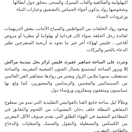
البهلوانية والفكاهية وألعاب السيرك والسحر، يتحلق حول أبطالها
وشخوصها رواد يذكون أجواء الحماس بالتصفيق وعبارات الثناء
وزغرودات النساء.
ويجود رواد الحلقات من المواطنين والسياح الأجانب ببعض الدريهمات
لفائدة رجل الحلقة سواء كان قرداتيا أو بهلوانيا أو مطربا أو مروض
أفاعي… فليس لهؤلاء أجر غير ما تجود به أريحية المتفرجين نظير
الدعاء بالخير والبركات.
وتتردد على الساحة جماهير غفيرة، فليس لزائر يحل بمدينة مراكش
إلا
ويزور الساحة ليستمتع بجمال الفنون الشعبية المغربية، والساحة
تستقطب سنويا ملايين الزوار ويعتبر من روادها مشاهير الفن العالمي
من السينمائيين والمغنيين والرسامين والمصورين، كما ولع بها
سياسيون ومثقفون ومفكرون ورؤساء دول.
ويتلألأ ليل ساحة جامع الفنا بالفوانيس التقليدية التي تبدو من سطوح
المقاهي المطلة خلف دخان المشويات من اللحوم والنقانق في
المطاعم الشعبية في الهواء الطلق التي تقدم صنوف الأكل المغربي
من الكسكس والبسطيلة والبقول والسمك والمقليات والدجاج
والطاجين المغربي.