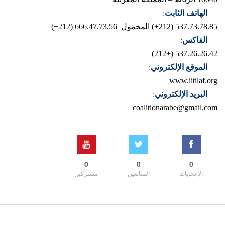
الهاتف الثابت
:
537.73.78.85 (212+)
المحمول 666.47.73.56 (212+)
الفاكس
:
537.26.26.42 (+212)
الموقع الإلكتروني
:
www.iitilaf.org
البريد الإلكتروني
:
coalitionarabe@gmail.com
0
0
0
الإعجابات
المتابعين
مشتركين