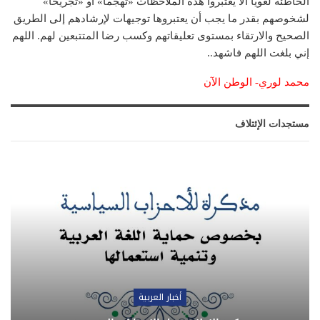
الخاطئة لغوياً ألا يعتبروا هذه الملاحظات «تهجماً» أو «تجريحاً»
لشخوصهم بقدر ما يجب أن يعتبروها توجيهات لإرشادهم إلى الطريق
الصحيح والارتقاء بمستوى تعليقاتهم وكسب رضا المتتبعين لهم. اللهم
إني بلغت اللهم فاشهد..
محمد لوري- الوطن الآن
مستجدات الإئتلاف
أخبار العربية