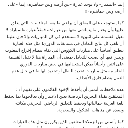
إنما «الممتاز» ولا توجد عبارة «بين أرضه وبين جماهيره» إنما «على
أرضه وبين جماهيره»!!
كما يستوجب على المعلق أن يراعي طبيعة المنافسات التي يعلق
عليها وأن يختار ما يتماشى معها من عبارات، فمثلاً عبارة «المباراة لا
تقبل القسمة على اثنين» لا تستخدم في كل المباريات وإلا فإن علينا
أن نلغي كل نتائج التعادل في مسابقات الدوري! مثل هذه العبارة
تنطبق أساساً على مباريات الكؤوس التي تقام بنظام إخراج المغلوب
وليس فيها أي نصيب للتعادل بمعنى أن المباراة هنا لا تقبل القسمة
على اثنين وأحياناً يمكن استخدامها في بعض مباريات الدوري
الحاسمة مثل مباريات تحديد البطل أو تحديد الهابط في حال عدم
العمل بنظام فارق الأهداف.
هذه ملاحظات أتمنى أن يأخذها الإخوة القائمون على تقييم أداء
المعلقين بقناة البحرين الرياضية بعين الاعتبار وأن يعالجوها بما يحفظ
للغة العربية جمالياتها ويحفظ للتعليق الرياضي البحريني مكانته
ويبعده عن متاهات الشكوك والسخرية.
كما وأتمنى من الزملاء المعلقين الذين يكررون مثل هذه العبارات