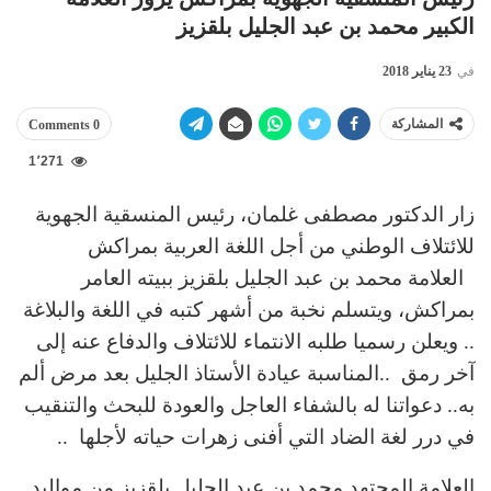
الكبير محمد بن عبد الجليل بلقزيز
في
23 يناير 2018
المشاركة
0 Comments
1٬271
زار الدكتور مصطفى غلمان، رئيس المنسقية الجهوية
للائتلاف الوطني من أجل اللغة العربية بمراكش
العلامة محمد بن عبد الجليل بلقزيز ببيته العامر
بمراكش، ويتسلم نخبة من أشهر كتبه في اللغة والبلاغة
.. ويعلن رسميا طلبه الانتماء للائتلاف والدفاع عنه إلى
آخر رمق ..المناسبة عيادة الأستاذ الجليل بعد مرض ألم
به.. دعواتنا له بالشفاء العاجل والعودة للبحث والتنقيب
في درر لغة الضاد التي أفنى زهرات حياته لأجلها ..
العلامة المجتهد محمد بن عبد الجليل بلقزيز من مواليد