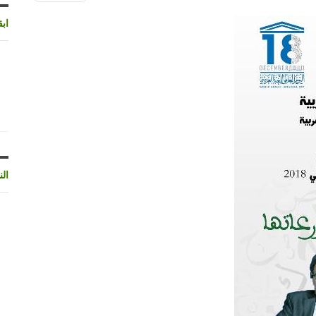
اب
الن