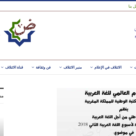
 بنا
ت
الائتلاف في الإعلام
منبر الائتلاف
فن وثقافة
قناة الائتلاف
مس