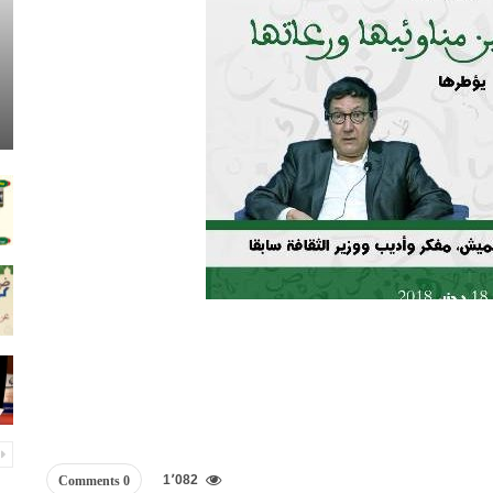
1٬082
0 Comments