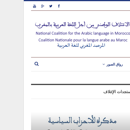
رواق الصور
تجدات الإئتلاف