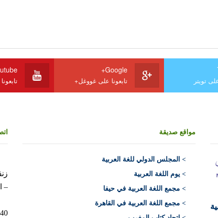
utube
Google+
على تويتر
تابعونا على غووغل+
تابعونا
مواقع صديقة
اتص
>
المجلس الدولي للغة العربية
> يوم اللغة العربية
– ا
> مجمع اللغة العربية في حيفا
> مجمع اللغة العربية في القاهرة
ية
10040 الرباط 
> اتحاد كتاب المغرب