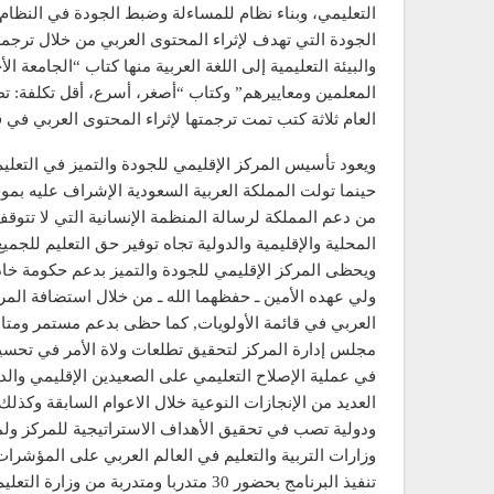
التعليمي، وبناء نظام للمساءلة وضبط الجودة في النظام 
الجودة التي تهدف لإثراء المحتوى العربي من خلال ترج
والبيئة التعليمية إلى اللغة العربية منها كتاب “الجامعة 
المعلمين ومعاييرهم” وكتاب “أصغر، أسرع، أقل تكلفة: تطو
العام ثلاثة كتب تمت ترجمتها لإثراء المحتوى العربي في ق
حينما تولت المملكة العربية السعودية الإشراف عليه بموج
من دعم المملكة لرسالة المنظمة الإنسانية التي لا تتوقف 
المحلية والإقليمية والدولية تجاه توفير حق التعليم للجم
ويحظى المركز الإقليمي للجودة والتميز بدعم حكومة خا
ولي عهده الأمين ـ حفظهما الله ـ من خلال استضافة المركز
العربي في قائمة الأولويات, كما حظى بدعم مستمر ومتابع
مجلس إدارة المركز لتحقيق تطلعات ولاة الأمر في تحسين
في عملية الإصلاح التعليمي على الصعيدين الإقليمي والد
ودولية تصب في تحقيق الأهداف الاستراتيجية للمركز و
وزارات التربية والتعليم في العالم العربي على المؤشرات
تنفيذ البرنامج بحضور 30 متدربا ومتدربة 