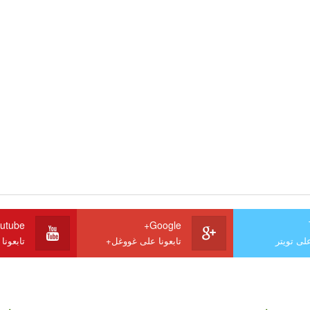
utube
Google+
على تويتر
تابعونا على غووغل+
تابعونا