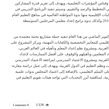
 وقياس المؤشرات التعليمية، ويهدف إلى تعزيز قدرة المشاركين
التخطيط والرصد والتقييم. وسيتم تنفيذ البرنامج التدريبي في
ات الإقليمية منها ندوة المواطنة العالمية في مناهج التعليم العام
في الدول العربية التي أقيمت في مسقط في 1 أكتوبر، 2018 وكذلك ندوة برامج إعداد معلمي المرحلتين المتوسطة
كتوبر الماضي من هذا العام تنفيذ جملة مشاريع بحثية معتمدة من
إقليمي للمعايير التخصصية والكفايات المهنية، ويركز المشروع على
عربية, ومشروع نظم إعداد المعلم وتأهيله في العالم العربي،
 المعلمين وتأهيلهم والوقوف على أفضل الممارسات لإعداد
 العربية, ومشروع الاعتماد المدرسي لمراجعة الاعتماد المدرسي
ونظم التعليم في الدول العربية، ويهدف إلى عمل دراسة مقارنة
لى السلم التعليمي، بالإضافة إلى اعتماد المجلس ندوات علمية
بية، لمناقشة أبرز التحديات التي تواجه هيئات تقويم التعليم في
1٬176
0 Comments