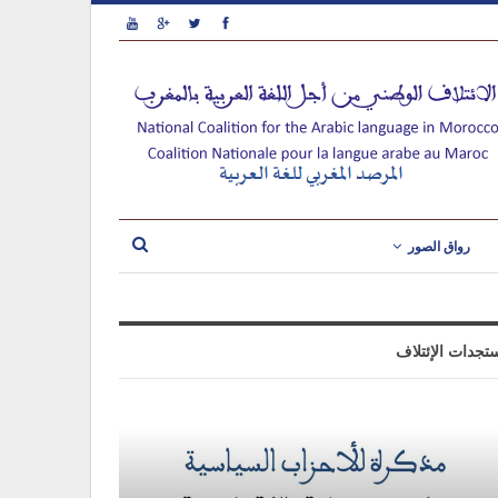
رواق الصور
تجدات الإئتلاف