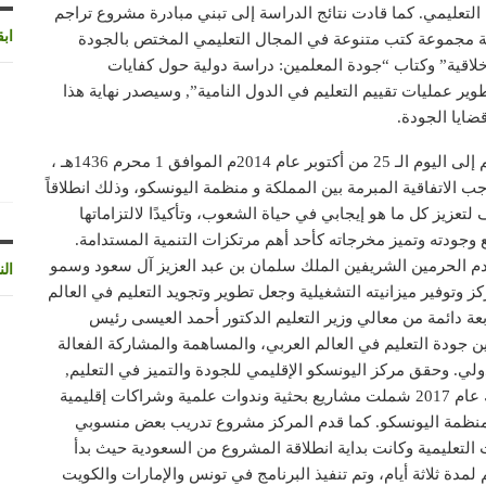
التعليمي. كما قادت نتائج الدراسة إلى تبني مبادرة مشروع تراجم
اب
مة مجموعة كتب متنوعة في المجال التعليمي المختص بالجودة
الأخلاقية” وكتاب “جودة المعلمين: دراسة دولية حول كفايات
ير عمليات تقييم التعليم في الدول النامية”, وسيصدر نهاية هذا
ضايا الجودة.
ويعود تأسيس المركز الإقليمي للجودة والتميز في التعليم إلى اليوم الـ 25 من أكتوبر عام 2014م الموافق 1 محرم 1436هـ ،
ب الاتفاقية المبرمة بين المملكة و منظمة اليونسكو، وذلك انطلاقاً
لتعزيز كل ما هو إيجابي في حياة الشعوب، وتأكيدًا لالتزاماتها
يع وجودته وتميز مخرجاته كأحد أهم مرتكزات التنمية المستدامة.
دم الحرمين الشريفين الملك سلمان بن عبد العزيز آل سعود وسمو
الن
 وتوفير ميزانيته التشغيلية وجعل تطوير وتجويد التعليم في العالم
ة دائمة من معالي وزير التعليم الدكتور أحمد العيسى رئيس
 جودة التعليم في العالم العربي، والمساهمة والمشاركة الفعالة
ولي. وحقق مركز اليونسكو الإقليمي للجودة والتميز في التعليم,
العديد من الإنجازات النوعية خلال الاعوام السابقة وكذلك عام 2017 شملت مشاريع بحثية وندوات علمية وشراكات إقليمية
لمنظمة اليونسكو. كما قدم المركز مشروع تدريب بعض منسوبي
 التعليمية وكانت بداية انطلاقة المشروع من السعودية حيث بدأ
من وزارة التعليم لمدة ثلاثة أيام، وتم تنفيذ البرنامج في تونس والإمارات والكويت