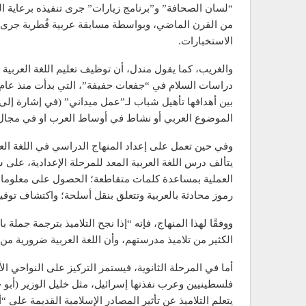
“لسان الصحافة” و”برنامج زيارات” جرى تنفيذه برعاية ا
من القرن الماضي، وبواسطة مسابقة عربية قُطرية جرى ت
الاستخبارات.
والغريب، كما يقول مندل، أن توظيف تعليم اللغة العربية 
بين أهدافها تأهيل شباب لـ”عمل ميداني” (في إشارة إلى 
الموضوع العربي أو نشاط في أوساط العرب او في مجال ا
وفي حين تعمل على إعداد المنهاج الدراسي في اللغة الع
يتألف درس اللغة العربية المعد للمرحلة الإعدادية، على
العملية بمساعدة كلمات متقاطعة؛ الحصول على معلومات
رموز محادثة بالعربية وتتعلق بنقل أسلحة؛ واكتشاف توقي
ووفقًا لهذا المنهاج، فإنه “إذا نجح التلاميذ بترجمة جملة ب
الكثير من تلاميذ مدرستهم، وأن اللغة العربية ضرورية م
أما في المرحلة الثانوية، فيستمر التركيز على النواحي الأ
فلسطينيين وعرب نفذتها إسرائيل، مثل خليل الوزير (أ
يتعلم التلاميذ عن تأثير المصادر الإسلامية القديمة ع