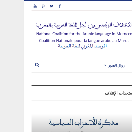
رواق الصور
تجدات الإئتلاف