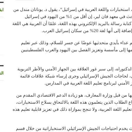
استخبارات واللغة العربية في إسرائيل”، يقول د. يوناتان مندل من
اب
قسم دراسات الشرق الأوسط في جامعة بئر السبع والباحث في معهد فان لير، إن أقل من 1% من اليهود في إسرائيل
اللغة العربية، و1.4% يستطيعون كتابة رسالة بالبريد الإلكتروني بهذه اللغة، علمًا أن العربية هي اللغة
% من سكان إسرائيل العرب.
عداء بأيدي متحدثيها عوضًا عن جسر للسلام، وذلك عبر تعليم
عليمها إلى مأسسة وتعزيز الفصل بين اليهود والعرب الفلسطينيين
توراه، إلى سبر غور العلاقة بين الجهاز الأمني والأطر التربوية
الن
ل، لحاجات الجيش الإسرائيلي وجرى إرساء شبكة علاقات قائمة
أمني لبرنامج تعليم اللغة العربية في المدارس.
ها من قبل وزارة المعارف، هو زيادة الدعم الاقتصادي المقدم من
اع الطلاب الذين يتعلمون هذه اللغة بالالتحاق بسلاح الاستخبارات،
يم اللغة العربية، ولا تنجح بموازاة ذلك في تعزيز قابلية تعليم هذه
حيث يخدم احتياجات الجيش الإسرائيلي الاستخباراتية من خلال قسم