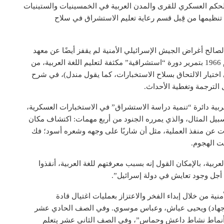
لحكم العسكري للقرى والمدن العربية في الخمسينيات والستينيات
نظيمها من قِبل قسم رعاية تعليم الاستشراق في سلاح
لصالح أغراض الجيش الإسرائيلي الأمنية لم يقفز أيضًا عن معهد
دراسات السلام في “جفعات حفيفة”، التي بدأت منذ عام 1966 بتمرير دورة “استشراقية” مكثفة لتعليم اللغة العربية، من
اختيار الالتحاق بسلاح الاستخبارات، كما يقول مندل)، في شرح
لترجمة وتغطية الأحداث.
ربية دائرة “تنمية دراسة الاستشراق” في الاستخبارات العسكرية،
 سبيل المثال، والذي يمرره الجنود من أربع مهمات: اكتشاف مكان
 عن منفذ العملية، مثل أن شاربًا على وجهه وشعره أسود؛ فك
ت الهجوم.
العربية، بالإمكان القول إنه بسبب معرفتهم للغة العربية، أنقذوا
ن أجل وجود تعايش في دولة إسرائيل”.
منية من خلال إبداء الفخر والاعتزاز بعمليات اغتيال قادة
بو جهاد) ويحيى عياش، وعباس موسوي. وفي الصف الحادي عشر
لى “أنماط نشاط داعش وحماس”، وفي الصف الثاني عشر يتعلم