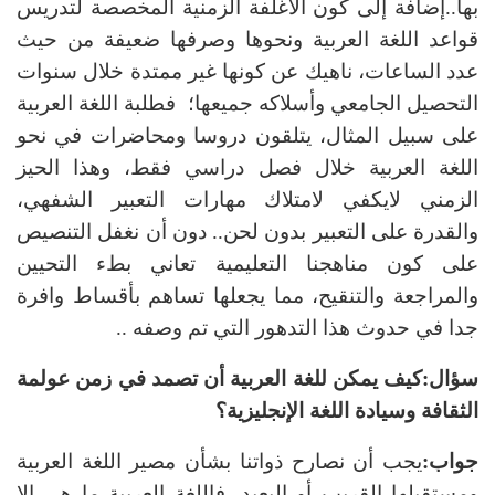
بها..إضافة إلى كون الأغلفة الزمنية المخصصة لتدريس
قواعد اللغة العربية ونحوها وصرفها ضعيفة من حيث
عدد الساعات، ناهيك عن كونها غير ممتدة خلال سنوات
التحصيل الجامعي وأسلاكه جميعها؛ فطلبة اللغة العربية
على سبيل المثال، يتلقون دروسا ومحاضرات في نحو
اللغة العربية خلال فصل دراسي فقط، وهذا الحيز
الزمني لايكفي لامتلاك مهارات التعبير الشفهي،
والقدرة على التعبير بدون لحن.. دون أن نغفل التنصيص
على كون مناهجنا التعليمية تعاني بطء التحيين
والمراجعة والتنقيح، مما يجعلها تساهم بأقساط وافرة
جدا في حدوث هذا التدهور التي تم وصفه ..
سؤال:
كيف يمكن للغة العربية أن تصمد في زمن عولمة
الثقافة وسيادة اللغة الإنجليزية؟
جواب:
يجب أن نصارح ذواتنا بشأن مصير اللغة العربية
ومستقبلها القريب أو البعيد، فاللغة العربية ما هي إلا