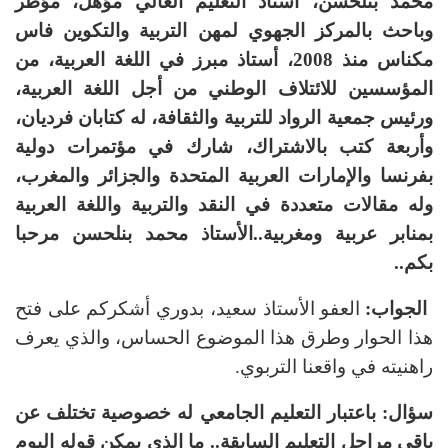
محمد بنلحسن،
أستاذ التعليم العالي مؤهل، مؤطر
وباحث بالمركز الجهوي لمهن التربية والتكوين فاس
مكناس منذ 2008، أستاذ مبرز في اللغة العربية،
من
المؤسسين للائتلاف الوطني من أجل اللغة العربية،
و
رئيس جمعية الرواد للتربية والثقافة، له كتابان فرديان،
وأربعة كتب بالاشتراك، شارك في مؤتمرات دولية
بفرنسا والإمارات العربية المتحدة والجزائر والمغرب،
و
له مقالات متعددة في النقد والتربية واللغة العربية
بمنابر عربية ومغربية
..
الأستاذ محمد بنلحسن مرحبا
بكم..
الجواب:
العفو الأستاذ سعيد، بدوري أشكركم على فتح
هذا الحوار وطرق هذا الموضوع الحساس، والذي يعرف
راهنيته في واقعنا التربوي.
سؤال: باعتبار التعليم الجامعي له خصوصية تختلف عن
باقي مراحل التعليم السابقة.. ما الذي يمكن قوله اليوم