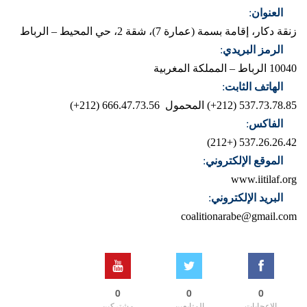
العنوان
:
زنقة دكار، إقامة بسمة (عمارة 7)، شقة 2، حي المحيط – الرباط
الرمز البريدي
:
10040 الرباط – المملكة المغربية
الهاتف الثابت
:
537.73.78.85 (212+)
المحمول 666.47.73.56 (212+)
الفاكس
:
537.26.26.42 (+212)
الموقع الإلكتروني
:
www.iitilaf.org
البريد الإلكتروني
:
coalitionarabe@gmail.com
0
0
0
الإعجابات
المتابعين
مشتركين