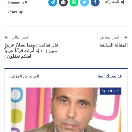
المشاركة
0 Comments
2٬949
الخبر السابق
الخبر التالي
المقالة السابقة
قال تعالى: ( وهذا لسانٌ عربيٌ
مبين ) ، ( إنا أنزلنه قرآناً عربياً
لعلكم تعقلون )
قد يعجبك ايضا
المزيد عن المؤلف
أخبار العربية