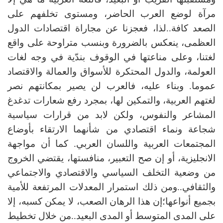
مرآة لوضع العرب الحاضر، ومستوى تخلفهم على
الصعد كافة..لذا، فعجزنا عن مجاراة اقتصادات الدول
العظمى، ينعكس بالضرورة وبنسب متراوحة على واقع
لغتنا، وعلى مناعتها في الوقوف بندّية في وجه لغات
العولمة، والدول المحتكرة للأسواق والعمالة والاقتصاد
عموما. وبناء عليه، فالعرب لن يصير بمكانتهم نصر
لغتهم العربية، والتمكين لها، بمجرد رفع شعارات تدغدغ
المشاعر والنفوس، ولكن لابد من قرارات سياسية
شجاعة ونماء اقتصادي من شأنهما الارتقاء بأوضاع
المجتمعات العربية واللسان العربي. كما أن مواجهة
الانجليزية، أو إن صح التعبير، منافستها، يقتضي الخروج
من وضعية التخلف السياسي والاقتصادي والاجتماعي
والثقافي..ومن ذلك استمرار المعدلات المرتفعة للأمية
بجميع أنواعها؛إن هذا الرهان الصعب، لا يمكن كسبه، إلا
على المدى المتوسط أو المدى البعيد..من خلال تخطيط