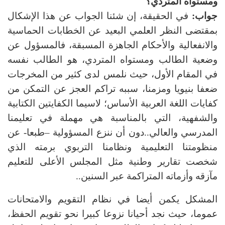
ومستواه المتردي؟
جواب:
في الحقيقة، إن شئنا الجواب عن هذا الإشكال
بمقتضى النظر العلمي البعيد عن الخطابات الحماسية
والانفعالية والأحكام الجاهزة المسبقة، فالمسؤول عن
وضعية الطالب ومستواه المتردي، هو الطالب نفسه
في المقام الأول، حيث نلمس لدى كثير من المخرجات
ضعفا بنيويا ومزمنا، سببه تراكم العجز عن التمكن من
كفايات اللغة العربية الأساس؛ لاسيما الكفايتين الكتابية
والشفهية، التي بالمناسبة هي مهملة في تعليمنا
المدرسي والعالي..دون أن ننزع المسؤولية –طبعا- عن
منظومتنا التعليمية ونظامنا التربوي برمته الذي
شخصت تقارير وطنية مثل المجلس الأعلى للتعليم
مآزقه وأزماته المتراكمة عبر السنين..
المشكل يكمن أيضا في نظام التقويم والامتحانات
عموما، حيث نجد أحيانا نزوعا كبيرا نحو تقويم الحفظ،