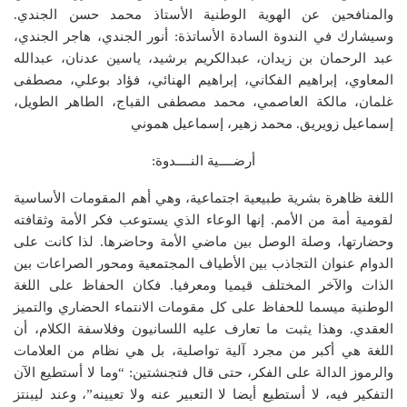
والمنافحين عن الهوية الوطنية الأستاذ محمد حسن الجندي.
وسيشارك في الندوة السادة الأساتذة: أنور الجندي، هاجر الجندي،
عبد الرحمان بن زيدان، عبدالكريم برشيد، ياسين عدنان، عبدالله
المعاوي، إبراهيم الفكاني، إبراهيم الهنائي، فؤاد بوعلي، مصطفى
غلمان، مالكة العاصمي، محمد مصطفى القباج، الطاهر الطويل،
إسماعيل زويريق. محمد زهير، إسماعيل هموني
أرضــــية النــــدوة:
اللغة ظاهرة بشرية طبيعية اجتماعية، وهي أهم المقومات الأساسية
لقومية ‌أمة من الأمم. إنها الوعاء الذي يستوعب فكر الأمة وثقافته
وحضارتها، وصلة الوصل بين ماضي الأمة وحاضرها. لذا كانت على
الدوام عنوان التجاذب بين الأطياف المجتمعية ومحور الصراعات بين
الذات والآخر المختلف قيميا ومعرفيا. فكان الحفاظ على اللغة
الوطنية ميسما للحفاظ على كل مقومات الانتماء الحضاري والتميز
العقدي. وهذا يثبت ما تعارف عليه اللسانيون وفلاسفة الكلام، أن
اللغة هي أكبر من مجرد آلية تواصلية، بل هي نظام من العلامات
والرموز الدالة على الفكر، حتى قال فتجنشتين: “وما لا أستطيع الآن
التفكير فيه، لا أستطيع أيضا لا التعبير عنه ولا تعيينه”، وعند ليبنتز