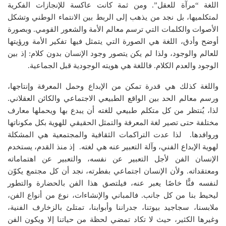
اللغة “مرآة للعقل”. ومن ثمة كانت عاكسة للإنجازات الفكرية
لمتكلميها، بل نجد من يذهب إلى الربط بين الانتماء الوطني وتشكل
الأصوات والكلمات التي ترسم معالم الأمة والشعور القومي. وبصورة
أوضح وأدق، اللغة هي الصورة التي يتمثل فيها تفكير الأمة ورؤيتها
للعالم والوجود، ولذا لم يكن يتصور وجود الإنسان بدون كلام: إذ بين
الوجود والعدم الكلام. فاللغة هي هويته الوجودية قبل الجماعية.
واللغة كذلك هي قدرة تمكن من الإبداع وحمل المعرفة وإنتاجها،
ورسم معالم الحد بين الواقع الطبيعي الاجتماعي والكائن العقلاني.
لذا، يُنتظر من كل متكلم طبيعي للغته أن يبدع بها ويحملها معارف
مختلفة حتى تصير لغة المعرفة والتمثل الحقيقي للهوية بكل مكوناتها
وروافدها. لذا عدت التراكمات الثقافية والمجتمعية هي المشكلة
لهوية الإبداع الفني، وآلة التعبير عنه هي لغته. إذ منذ القدم، يستخدم
الإنسان الفن لأجل التعبير عن نفسه، والتعبير عن اهتماماته
ومعتقداته. ولأن الإنسان اجتماعي بفطرته، نجد أن كل مجتمع يكوّن
لنفسه فنًّا خاصًا يعبر عنه، فيلتصق هذا الفن بالحضارة والتطور
ليحيط بنا من كل جانب. فالمباني والإنشاءات، نوع من أنواع الفن،
ملابسنا، سجاجيد بيوتنا، جدراننا وأبوابنا، تمتلئ بالزخارف الفنية،
وغيرها الكثير، حيث لا تكاد تمضي لحظة من حياتنا إلا ويكون الفن