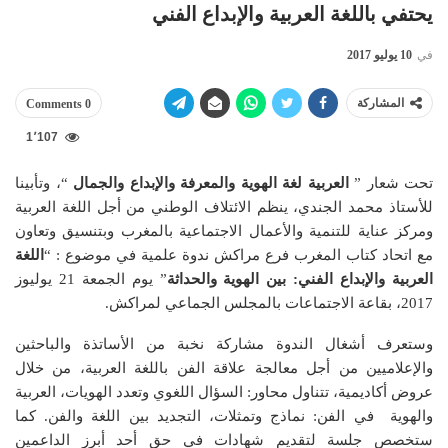
يحتفي باللغة العربية والإبداع الفني
في
10 يوليو 2017
المشاركة
0 Comments
1٬107
تحت شعار ”
العربية لغة الهوية والمعرفة والإبداع والجمال
“، وتأبينا
للأستاذ محمد الجندي، ينظم الائتلاف الوطني من أجل اللغة العربية
ومركز عناية للتنمية والأعمال الاجتماعية بالمغرب وبتنسيق وتعاون
مع اتحاد كتاب المغرب فرع مراكش ندوة علمية في موضوع : “
اللغة
العربية والإبداع الفني: بين الهوية والحداثة
” يوم الجمعة 21 يوليوز
2017، بقاعة الاجتماعات بالمجلس الجماعي لمراكش.
وستعرف أشغال الندوة مشاركة نخبة من الأساتذة والباحثين
والإعلاميين من أجل معالجة علاقة الفن باللغة العربية، من خلال
عروض أكاديمية، تتناول محاور: السؤال اللغوي وتعدد الهويات، العربية
والهوية في الفن: نماذج وتمثلات، التجديد بين اللغة والفن. كما
ستخصص جلسة لتقديم شهادات في حق أحد أبرز الداعمين