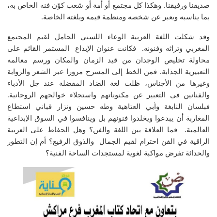
صديقنا ورفيقنا. وهكذا كل مجتمع أو أمة أو شعب كوّن فنه الخاص به،
بما يناسبه ويعبر عن شخصه ومنظمة قيمه وبلغته الخاصة.
وقد شكلت اللغة العربية الوعاء اللسني الحامل لقيم المجتمع
المغربي وتراثه وفنونه. فكانت عنوان الإبداع المستمر القائم على
محاولة تخليص الوجدان من قيد الزمان والمكان ورسم معالمه
التعبيرية الجذابة. فمن الخط إلى المسرح مرورا عبر الشعر والرواية
وغيرها من الأجناس، ظلت لغة الضاد المفضلة عند جل الأدباء
والفنانين في التعبير عن مكنوناتهم واستجلاء خوالجهم الروحانية.
فبلسان النابغة وأبي العتاهية وطه حسين ونزار قباني استطاع
المغاربة أن يبدعوا ويخلدوا فنونهم بل وينافسوا في السوق الإبداعية
العالمية. فما العلاقة بين اللغة والفن؟ وهل الحفاظ على العربية
الراقية في الفن احترام لقيم الجمال والذوق الرفيع؟ أم إن التطور
والحداثة تفرض مواكبة لغوية لمستجدات الساحة الفنية؟