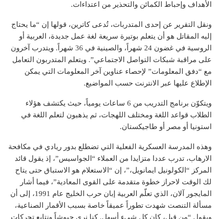
الأهداف وإحباط الكمائن والتحذير من اعتداءات.
ونقل التقرير عن إحدى المتدربات، تُدعى كاترين، قولها إن “ما يحتاج
إليه المقاتل هو أن يتعلم بوتيرة سريعة لغة عمل جديدة، العربية أو
الروسية في غضون 24 شهراً، والصينية في 36 شهراً. ويتدرب آخرون
على مراقبة شبكات التواصل الاجتماعي”. ويتعلم المتدربون التعامل
مع “دفق المعلومات” لإحصاء عناوين آخر المعلومات التي يمكن
الإطلاع عليها عبر الانترنت حسب المواضيع.
ويتكوّن برنامج التدريب من 6 ساعات يومياً، حيث يكتشف هؤلاء
الطلاب قواعد اللغة ومختلف اللهجات، ثم يذهبون لتعلم اللغة في
استونيا أو مصر أو طاجيكستان.
وهذه المدرسة العسكرية الفعلية التي تضطلع بدور ريادي في مكافحة
الارهاب، تدرب عددا متزايدا من العملاء “الجواسيس”، إذ يقول قائد
المركز “الكولونيل ايمانويل،”، إن “الاستعلام هو الاستباق حتى يتاح
لك الوقت لاحراز خطوة متقدمة على القوى المعادية”، فيما أشار
المايجور آلان، الذي تعلّم العربية إبان حرب الخليج عام 1991، إلى أن
مسألة التنصت شهدت تطوراً عميقاً خاصة بسبب الأقمار الصناعية،
ويقول “من قبل، كان كل شيء أسهل. كنا نرى جيوشاً ونتابع تحركات