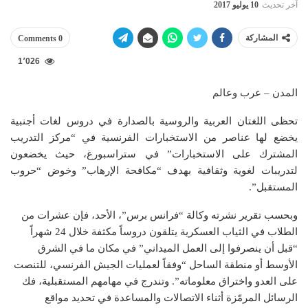
آخر تحديث
10 يوليو 2017
المشاركة
0 Comments
1٬026
المدن – عرب وعالم
تحظى اللغتان العربية والروسية بالصدارة في دروس لغات أجنبية
يخضع لها عناصر من الاستخبارات الفرنسية في “مركز التدريب
المشترك على الاستخبارات” في ستراسبورغ، حيث يخضعون
لتدريبات لغوية وثقافية بهدف “مكافحة الإرهاب” وخوض “حروب
المستقبل”.
وبحسب تقرير نشرته وكالة “فرانس برس”، الأحد، فإن عشرات من
الطلاب في الثياب العسكرية يتلقون دروساً مكثفة خلال 24 شهراً
“قبل أن ينصرفوا إلى العمل الميداني” في مكان ما في الشرق
الأوسط أو منطقة الساحل “وفقاً لعمليات الجيش الفرنسي، للتنصت
على العدو واختراق معلوماته”. وتندرج في مهامهم المستقبلية، فك
الرسائل المرمّزة أثناء الاتصالات والمساعدة في تحديد مواقع