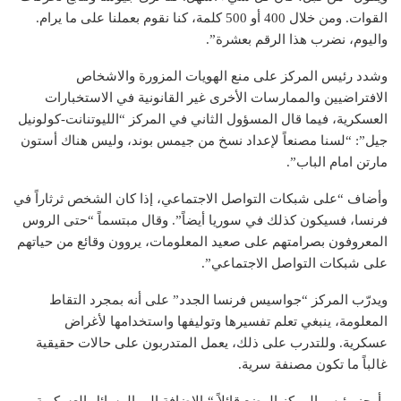
القوات. ومن خلال 400 أو 500 كلمة، كنا نقوم بعملنا على ما يرام.
واليوم، نضرب هذا الرقم بعشرة”.
وشدد رئيس المركز على منع الهويات المزورة والاشخاص
الافتراضيين والممارسات الأخرى غير القانونية في الاستخبارات
العسكرية، فيما قال المسؤول الثاني في المركز “الليوتنانت-كولونيل
جيل”: “لسنا مصنعاً لإعداد نسخ من جيمس بوند، وليس هناك أستون
مارتن امام الباب”.
وأضاف “على شبكات التواصل الاجتماعي، إذا كان الشخص ثرثاراً في
فرنسا، فسيكون كذلك في سوريا أيضاً”. وقال مبتسماً “حتى الروس
المعروفون بصرامتهم على صعيد المعلومات، يروون وقائع من حياتهم
على شبكات التواصل الاجتماعي”.
ويدرّب المركز “جواسيس فرنسا الجدد” على أنه بمجرد التقاط
المعلومة، ينبغي تعلم تفسيرها وتوليفها واستخدامها لأغراض
عسكرية. وللتدرب على ذلك، يعمل المتدربون على حالات حقيقية
غالباً ما تكون مصنفة سرية.
وأوجز رئيس المركز الوضع قائلاً “بالإضافة إلى الوسائل العسكرية