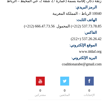
زنقة دكار، إقامة بسمة (عمارة 7)، شقة 2، حي المحيط – الرباط
الرمز البريدي
:
10040 الرباط – المملكة المغربية
الهاتف الثابت
:
537.73.78.85 (212+)
المحمول 666.47.73.56 (212+)
الفاكس
:
537.26.26.42 (+212)
الموقع الإلكتروني
:
www.iitilaf.org
البريد الإلكتروني
:
coalitionarabe@gmail.com
0
0
0
الإعجابات
المتابعين
مشتركين