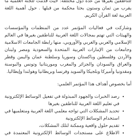
للناطقين بغيرها من عدة دول مختلفة؛ حيث قدمت للجنة العلمية ما
يقرب من ثمان وستون بحثا محكمة من قبلها . حول أهمية اللغة
العربية لغة القرآن الكريم.
وشاركت في فعاليات المؤتمر عدد من المنظمات والمؤسسات
والهيئات التي تهتم بمجالات اللغة العربية للناطقين بغيرها في العالم
الإسلامي والعربي والغربي والأوروبي، منها رابطة الجامعات الاسلامية
وجامعات من الإمارات العربية المتحدة والسعودية ومصر ولبنان
والأردن وفلسطين وباكستان وسوريا وسلطنة عمان واليمن وقطر
والعراق والسودان والجزائر والمغرب وموريتانيا وتونس والبوسنة
ومقدونيا وأميركا وبلجيكا والسويد وفرنسا وبريطانيا وهولندا وإيطاليا.
أما بخصوص أهداف هذا المؤتمر العلمي:
رصد الخبرات والجهود المبذولة في تفعيل الوسائط الإلكترونية
في تعليم اللغة العربية للناطقين بغيرها
تحديد المشكلات التي تواجه معلمي اللغة العربية ومتعلميها في
استخدام الوسائط الإلكترونية
تقديم حلول واقعية وممكنة لتلك المشكلات،
الاطلاع على مستجدات الوسائط الإلكترونية المعتمدة في