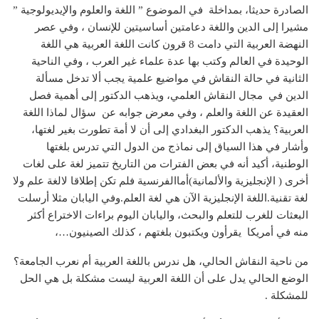
الصادرة حديثا، بمداخلة في الموضوع ” اللغة والعلوم والإيديولوجية ”
مشيرا إلى الدين واللغة دعامتين أساسيتين للإنسان ، وفي عصر
النهضة العربية التي دامت 8 قرون كانت اللغة العربية هي اللغة
الوحيدة في العالم وكتب بها عدة علماء غير العرب ، وفي الناحية
الثانية في حالة النقاش في مواضيع علمية يجب ألا تدخل مسألة
الدين في مجال النقاش العلمي، ويذهب الدكتور إلى أهمية فصل
العقيدة عن اللغة والعلم ، وفي معرض جوابه عن سؤال لماذا اللغة
العربية؟ يذهب الدكتور البغدادي إلى أن لا أمة تطورت بغير لغتها،
وأشار في هذا السياق إلى نماذج من الدول التي تدرس بلغتها
الوطنية، أكيد أنه في بعض الفترات من التاريخ تتميز لغة على لغات
أخرى ( الإنجليزية والألمانية)أماالفرنسية فلم تكن إطلاقا لالغة علم ولا
لغة تقنية.اللغة الإنجليزية الآن هي لغة العلم.وفي اليابان مثلا أرسلت
البعثات للغرب للتعلم والبحث، واليابان اليوم براءات الاختراع أكثر
منه في أمريكا يقرأون ويكتبون بلغتهم ، كذلك الصينيون…،
من ناحية النقاش الحالي، هل ندرس باللغة العربية أم نعرب الجامعة؟
الوضع الحالي يدل على أن اللغة العربية ليست مشكلة بل هي الحل
للمشكلة .