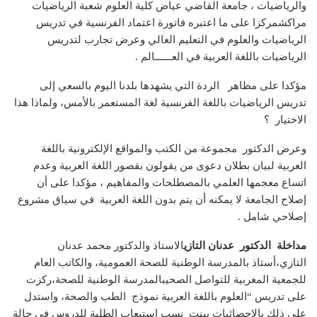
والرياضيات ، جامعة القاضي عياض كلية العلوم شعبة الرياضيات
مراكشمركزا على ما اعتبره فاتورة اعتماد الفرنسية في تدريس
الرياضيات والعلوم في التعليم العالي وعرض تجارب لتدريس
الرياضيات باللغة العربية في العــــــالم .
مؤكدا على مظاهر الردة التي يشهدها بلدنا اليوم بالسعي إلى
تدريس الرياضيات باللغة الفرنسية لغة المستعمر بالأمس، ولماذا هذا
الاختيار ؟
وعرض الدكتور مجموعة من الكتب والمواقع الإلكترونية باللغة
العربية لبيان بطلان دعوى من يقولون بقصور اللغة العربية وعدم
اتساع معجمها العلمي بالمصطلحات والمفاهيم ، مؤكدا على أن
إصلاح الجامعة لا يمكنه أن يتم بدون اللغة العربية في سياق مشروع
إصلاحي شامل .
مداخلة الدكتور عدنان التازي
الاستاذ والدكتور محمد عدنان
التازي،أستاذ بالمدرسة الوطنية للصحة العمومية، والكاتب العام
للجمعية المغربية للتواصل الصحيبالمدرسة الوطنية للصحة،ركزت
على تدريس “العلوم باللغة العربية نموذج الطب والصحة، واستدل
على ذلك بالإحصائيات بينت نسب استيعاب الطلبة للدروس في حالة