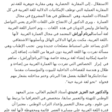
الاستقلال ، إلى المقاربة الحضارية وهي مقاربة جوهرية للغة،ثم
المقاربة العملية التي توظف الإمكانيات الدلالية للغة العربية في كل
المجالات العلمية، وهي المنطلق في هذا المشروع في مجال
العمارة ، ويرى الدكتور أن الانفتاح على اللغات الأخرى يعني التواصل
والتفاعل وليس الذوبان في هذه اللغات ..، وتم اختيار اللغة العربية
لغة أساسا
لبرنام أوراش
المعتمد في مجال العمارة العربية لأنها
،اللغة العربية، مكنت بثرائها الدلالي الهائل وبأسلوبها الاشتقاقي
الذي يساعد على استنباط مصلحات جديدة ومن تجنب الإطناب وهي
مسألة تفردت بها اللغة العربية دون غيرها من اللغات، إضافة إلى
خاصية إمكانية إنشاء لغة برمجة خاصة بهذا البرنام(أوراش) ، ساهم
في إبراز الخصائص التي تفردت بها العمارة العربية من إضاءة و
ظلال و هندسة للفضاءات الداخلية للبيوت والمؤسسات مقدما
نماذجابتكرها الطلبة بفضل هذا البرنام. وختم مداخلته بشعار مهم
فحواه “نحو لغة عربية حية”.
والدكتور عبد العزيز عديدي
،أستاذ التعليم العالي، مدير المعهد
الوطني للتهيئة والتعمير سابقا، متخصص في الجغرافيا ما يرتبط بها
من علوم ، وفي مجال التعمير وإعداد التراب الوطني ، معتبرا أن
قدرة اللغة العربية على مسايرة العصر قائمة ومحفوظة لأنها لغة علم