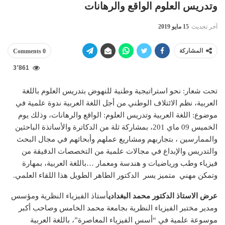
وتدريس العلوم الواقع والرهانات
آخر تحديث
15 مايو 2019
المشاركة
0 Comments
3٬861
تحت شعار: نحو استراتيجية وطنية للنهوض بتدريس العلوم باللغة
العربية، نظم الائتلاف الوطني من أجل اللغة العربية ندوة علمية في
موضوع: اللغة العربية وتدريس العلوم: الواقع والرهانات، وذلك يوم
الخميس 09 ماي 201، بمشاركة ثلة من الدكاترة والأساتذة الباحثين
والممارسين ، بتجاربهم ومشاريع عملهم وأبحاثهم في مجال البحث
والتدريس والإبداع في مجالات علمية من التخصصات الدقيقة من
فيزياء وطب ورياضيات و هندسة ومعمار …باللغة العربية، بمهارة
وتمكن مهني متميز يسر الدكتور الطاهر الطويل هذا اللقاء العلمي.
عرض الاستاذ الدكتور محمد البغدادي
أستاذ الفيزياء النظرية ومؤسس
ومدير مختبر الفيزياء النظرية بجامعة محمد الخامس وصاحب أكبر
موسوعة علمية في “أسس الفيزياء المعاصرة”، باللغة العربية