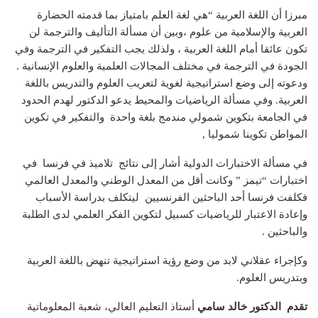
مبرزا أن اللغة العربية “هي لغة العلم بامتياز بما قدمته الحضارة
العربية والإسلامية من علوم ،وبين أن مسألة التأليف والترجمة لن
تكون عائقا أمام اللغة العربية ، ولذلك يجب التفكير في الترجمة وفي
الجودة في الترجمة في مختلف المجالات العلمية والعلوم الإنسانية .
ودعوته إلى وضع استراتيجية لغوية لتعريب العلوم والتدريس باللغة
العربية. وفي مسألة الرياضيات والمحيط يدعو الدكتور لهدم الحدود
في الجامعة بتكوين شمولي مندمج بلغة واحدة والتفكير في تكوين
المواطن تكوينا شموليا ,
في مسألة الاختبارات الدولية أشار إلى نتائج تلاميذ في فرنسا في
اختبارات “تيمز ” وكانت أقل من المعدل الوطني والمعدل العالمي
فكلفت فرنسا أحد الباحثين الفرنسيين ليتكلف بدراسة الأسباب
وإعادة الاعتبار للرياضيات كسبيل لتكوين الفكر العلمي لدى الطلبة
والباحثين .
وكإجراء عقلاني لابد من وضع رؤية استراتيجية تنهض باللغة العربية
وبتدريس العلوم.
تقدم الدكتور خالد سامي
أستاذ التعليم العالي، شعبة المعلوماتية