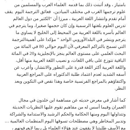
بامتياز ، وقد أثبتت ذلك بما قدمه العلماء العرب والمسلمين من
علوم ترجمها الغرب في مختلف الميادين، فعائق الترجمة اليوم يقف
أمام تقدم وانتشار اللغة العربية ، مبرزا أن “الكثير من دول العالم
تدرس العلوم بلغتها الرسمية وإن كان حجمها صغيرا، وما يترجم في
العالم بأسره باللغة العربية من المحيط إلى الخليج لا يساوي ما
يترجم وينشر في البلدالأوروبي الواحد ” مؤكدا على أهميةالترجمة
التي تسمح بالتراكم المعرفي.لأن اليوم حوالي 80 في المائة من
البحث العلمي على مستوى العالم ينجز بالإنجليزية و20 في المائة
الباقية تتوزع على باقي اللغات، و نصيب اللغة العربية منها أقل،
واللغة العربية أكثر اللغة قدرة على التطور والانتشار، وأعرب عن
أسفه الشديد لعدم اعتماد طلبة الدكتوراه على المراجع العربية
واكتفاؤهم بالمراجع الفرنسية خاصة وهذا نقص في التكوين وبعد
النظر.
كما أشار في معرض حديثه عن مساهمة ابن خلدون في مجال
العمران وفيما أسس له من مفاهيم تقوم عليها النظريات الحديثة
وتتداولها اليوم ومنها الحكامة والحكم الرشيد والاستدامة والشراكة
وتدبير المخاطر وهي مصطلحات تسوقها اليوم المنظمات العالمية …
مع الأسف طلبتنا لا يقفون عند هؤلاء العلماء بل ربما لايعرفونهم ،