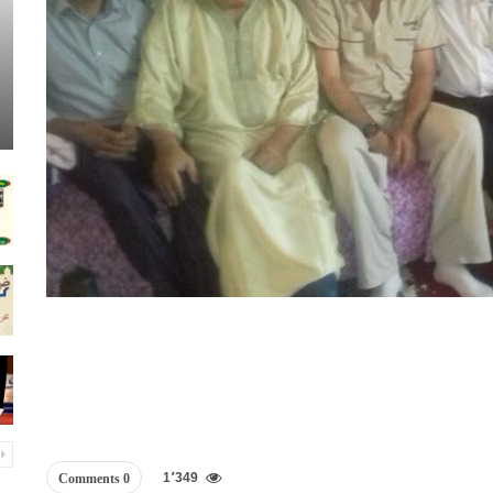
1٬349
0 Comments