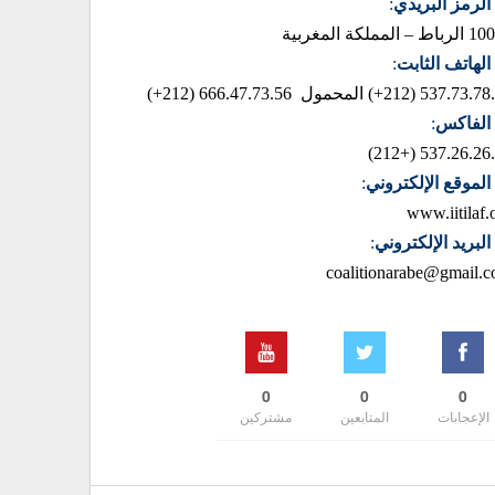
الرمز البريدي
:
– المملكة المغربية
الهاتف الثابت
:
537.73.78.85 (2
المحمول 666.47.73.56 (212+)
الفاكس
:
537.26.26.42 (+
الموقع الإلكتروني
:
www.iitilaf.
البريد الإلكتروني
:
coalitionarabe@gmail.
0
0
0
الإعجابات
المتابعين
مشتركين