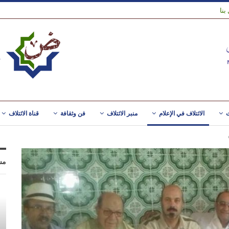
بنا
ت
الائتلاف في الإعلام
منبر الائتلاف
فن وثقافة
قناة الائتلاف
مس