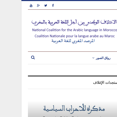
رواق الصور
تجدات الإئتلاف