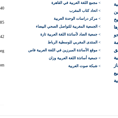
> مجمع اللغة العربية في القاهرة
ية
10040 الرباط 
> اتحاد كتاب المغرب
ن
> مركز دراسات الوحدة العربية
يخ
12+)
> الجمعية المغربية للتواصل الصحي البيضاء
ها
> جمعية الضاد لأساتذة اللغة العربية تازة
حو
212)
ة
> المنتدى المغربي للوسطية الرباط
فق
> موقع الأساتذة المبرزين في اللغة العربية فاس
org
ية
> جمعية أساتذة اللغة العربية وزان
com
از
> شبكة صوت العربية
يع
ية