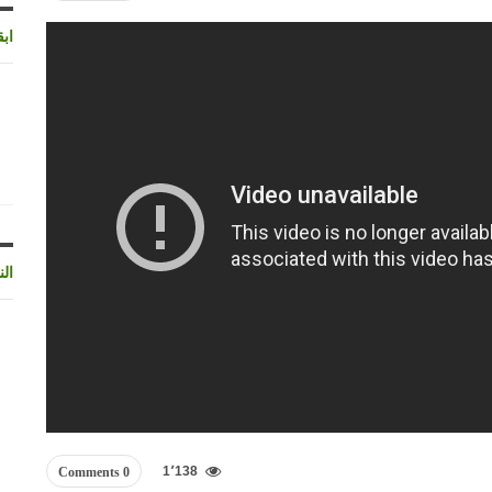
اب
الن
1٬138
0 Comments