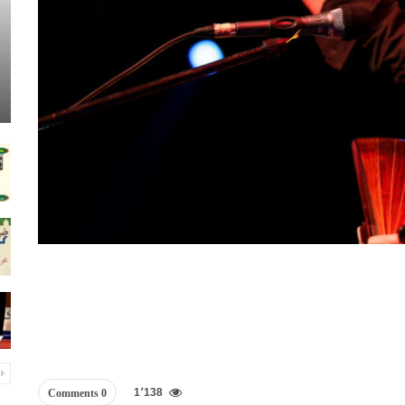
1٬138
0 Comments