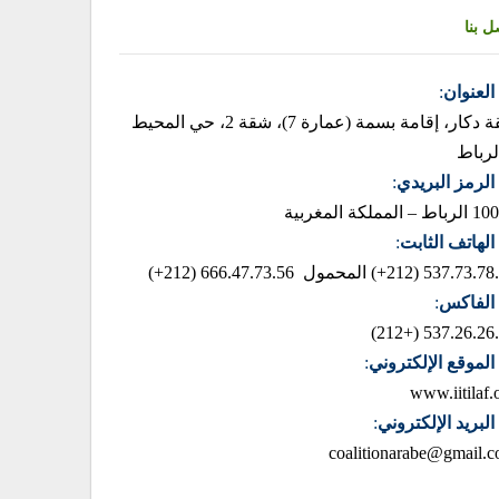
ل بنا
العنوان
:
زنقة دكار، إقامة بسمة (عمارة 7)، شقة 2، حي المحيط
لرباط
الرمز البريدي
:
– المملكة المغربية
الهاتف الثابت
:
537.73.78.85 (2
المحمول 666.47.73.56 (212+)
الفاكس
:
537.26.26.42 (+
الموقع الإلكتروني
:
www.iitilaf.
البريد الإلكتروني
:
coalitionarabe@gmail.