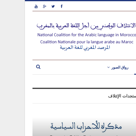
رواق الصور
تجدات الإئتلاف