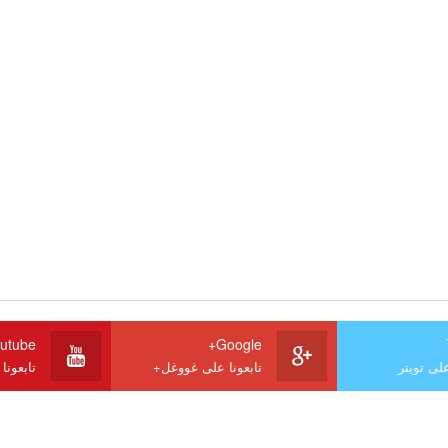
utube
Google+
على تويتر
تابعونا على غووغل+
تابعونا