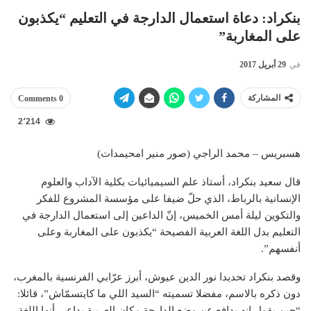
بنكراد: دعاة استعمال الدارجة في التعليم “يكذبون
على المغاربة”
في
29 أبريل 2017
المشاركة
0 Comments
2٬214
هسبريس – محمد الراجي (صور منير امحيمدات)
قال سعيد بنكراد، أستاذ علم السيميائيات بكلية الآداب والعلوم
الإنسانية بالرباط، الذي حلّ ضيفا على مؤسسة المشروع للفكر
والتكوين ليلة أمس الخميس، إنّ الداعين إلى استعمال الدارجة في
التعليم بدل اللغة العربية الفصيحة “يكذبون على المغاربة وعلى
أنفسهم”.
وقصد بنكراد تحديدا نور الدين عيوش، أبرز عرّابي الفرنسية بالمغرب،
دون ذكره بالاسم، مفضلا تسميته “السيد اللي ما كايتسمّاش”، قائلا:
“حين يقول إنه يدافع عن وضع الدارجة مكان العربية بداعي أنها اللغة