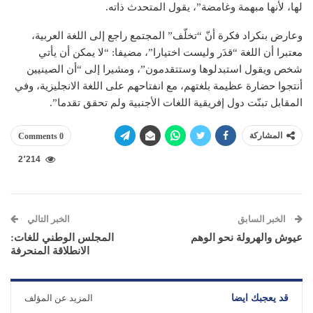
لها، لأنها مبهمة وغامضة”، يقول المتحدث ذاته.
وعارض بنكراد فكرة أنّ “تخلّف” المجتمع راجع إلى اللغة العربية،
معتبرا أن اللغة “قدَر وليست اختيارا”، مضيفا: “لا يمكن أن يأتي
شخص ويقول استبدلوها وستتقدمون”، ومشيرا إلى “أن الصينيين
أنتجوا حضارة عظيمة بلغتهم، مع انفتاحهم على اللغة الانجليزية، وفي
المقابل تبنّت دول إفريقية اللغات الأجنبية ولم تحقق تقدما”.
المشاركة
0 Comments
2٬214
الخبر السابق
الخبر التالي
عيوش والهرولة نحو الوهم
المجلس الوطني للغات:
الانطلاقة المنحرفة
قد يعجبك ايضا
المزيد عن المؤلف