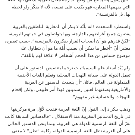
التي يفهمها المغاربة فهو يكذب على نفسه، لأنه لا يفكّر ولو لحظة
بها، بل بالفرنسية”.
واستطرد المتحدث ذاته بأنّه لا ينكر أن المغاربة الناطقين بالعربية
يقضون جميع أغراضهم بالدارجة، وبها يتواصلون في حياتهم اليومية،
“لكنّ قدرهم هو أن أصحاب القرار يفكرون بالفرنسية”، حسب تعبيره،
معتبرا أنّ “أخطر ما يمكن أن يصيب أُمَّة ما هو أن يتطاول على
موضوع حساس من هذا الحجم أشخاص لا علاقة لهم باللغة”.
ولم يُبْد أستاذ علم السيميائيات ترحيبا بتنصيص الدستور على أن
تعمل الدولة على صيانة اللهجات المحلية وتعلم اللغات الأجنبية
المتداولة في العالم، قائلا: “أن يتحدث الدستور عن العربية
والأمازيغية بصفتهما لغتين رسميتين فهذا أمر طبيعي، ولكن إقحام
اللهجات والحسانية غير مفهوم”.
وذهب بنكراد إلى القول إنّ اللغة العربية فقدت لأوّل مرة مركزيتها
في تاريخ الدساتير المغربية منذ الاستقلال.. “فالدساتير السابقة كانت
تقرّ أن اللغة الرسمية للدولة هي العربية، بينما ينص الدستور الحالي
على أن العربية تظل اللغة الرسمية للدولة، وكلمة “تظل” لا معنى