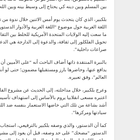
بين المسلم وبين دينه كي يحتاج إلى وسيط بينه وبين الله
بلكبير، الذي كان يتحدث يوم أمس الاثنين خلال ندوة من
اللغة العربية حول موضوع “اللغة العربية والأدوار الدستور
ما سعت إليه الولايات المتحدة الأمريكية للخلط بين الثقا
تحويل الفلكلور إلى ثقافة، والدعوة إلى الدارجة هي ال
صراعات داخلية”.
بالنبرة المنتقدة ذاتها أضاف الباحث أنه “على الأميين أن
يدافع عنها، وحاضرها بارز ومستقبلها مضمون؛ حتى لو أن
العالم”، وفق تعبيره.
وعرج بلكبير، خلال مداخلته، إلى الحديث عن مشروع القا
اعتبره مسعى انقلابيا يروم بالأساس إلى استهداف تأسي
أشد بشاعة من تلك التي خاضها الاستعمار بنفسه ضد اللغ
سيادتها ومركزها”.
كما أن الدستور، والذي وصفه بلكبير بالترقيعي، استجاب 
الدستور “مضحك” على حد وصفه، قبل أن يعود إلى مشرو