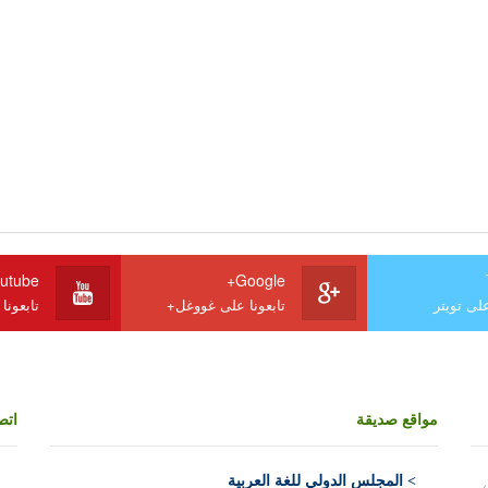
utube
Google+
على تويتر
تابعونا على غووغل+
تابعونا
مواقع صديقة
اتص
>
المجلس الدولي للغة العربية