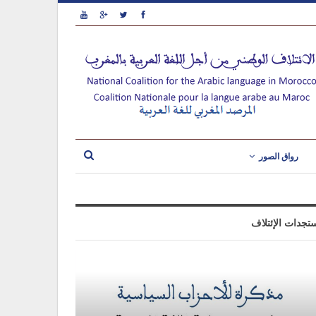
رواق الصور
تجدات الإئتلاف