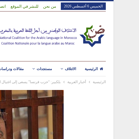
الخميس 6 أغسطس 2026
من نحن
للنشر في الموقع
اتصل
الرئيسية
الائتلاف
مستجدات
مقالات ودراسا
الرئيسية
أخبار العربية
بلكبير: “حزب فرنسا” يسعى إلى اغتيال ا