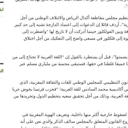
”.
اب
 تنظيم مجلس مقاطعة أكدال الرياض والائتلاف الوطني من أجل
ية”، أردف قائلا إن الدعوات إلى اعتماد الدارجة تشبه إلى حد كبير
فة وبين الفولكلور حينما أدركت أن لا تاريخ لها “واضطرت إلى
دعوة إلى فلكلور في مسعى واضح إلى التفكيك من أجل اختلاق
 يصمتوا”، قبل أن يستطرد بالقول إن “اللغة العربية لا تحتاج إلى من
نا جميعا غلطنا في حقها، فستبقى محمية من ملياري مسلم عبر
الن
نون التنظيمي للمجلس الوطني للغات والثقافة المغربية، الذي
س أكاديمية محمد السادس للغة العربية؛ “فحزب فرنسا يخوض حربا
ة العربية، وذلك من أجل تحقيق سعيه بتحطيم الدول وتجريدها من
لضغوط خارجية أكثر منها داخلية، وتعريف الهوية المغربية في
ع القانون المتعلق بالمجلس سالف الذكر والذي نص على أنه