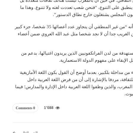
وع الثقافي؛ في حين أن بالمغرب ليست هنالك ثقافات متعددة بل
نطبق على التنوع، “فنحن شعب تعددت لغته ولا تتنوع. وهذا ما
انون المجلس يشتغلون خارج نطاق الدستور”.
ولَم تسلم تركيبة اللجنة كذلك من انتقادات بلكبير، إذ أكد أنه “من غير المنطقي أن يتجاوز عدد أعضائها 35 شخصا، جزء كبير
ن الغريب جدا أن لا نجد شخصا مثل عبد الله العروي ضمن أعضاء
مستهدفة من لدن الفرانكفونيين الذين يريدون اغتيالها، بدعم من
الإبقاء على مفهوم الدولة الاستعمارية.
 من مداخلة بلكبير، بعدما أوضح أن القول بكون اللغة الأمازيغية
قافة، مردفا بالإشارة إلى أن من فرض اللغة العربية داخل
المغرب، والذين وظفوا اللغة العربية داخل الإدارة والمدارس؛ فيما
يوت.
1٬088
0 Comments