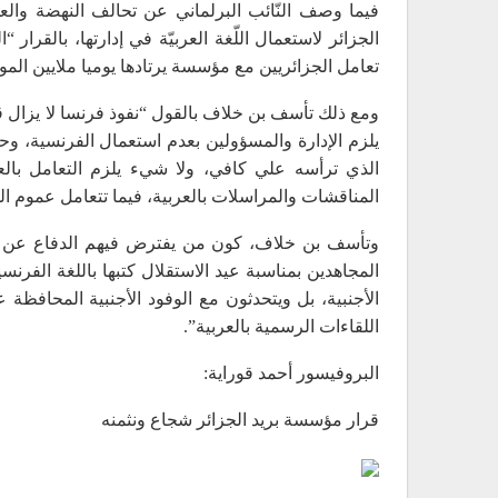
فيما وصف النّائب البرلماني عن تحالف النهضة والعد
الجزائر لاستعمال اللّغة العربيّة في إدارتها، بالقر
تعامل الجزائريين مع مؤسسة يرتادها يوميا ملايين الم
ومع ذلك تأسف بن خلاف بالقول “نفوذ فرنسا لا يزال ق
يلزم الإدارة والمسؤولين بعدم استعمال الفرنسية، وح
الذي ترأسه علي كافي، ولا شيء يلزم التعامل بالع
المناقشات والمراسلات بالعربية، فيما تتعامل عموم ا
وتأسف بن خلاف، كون من يفترض فيهم الدفاع عن الع
المجاهدين بمناسبة عيد الاستقلال كتبها باللغة الفرن
الأجنبية، بل ويتحدثون مع الوفود الأجنبية المحافظة
اللقاءات الرسمية بالعربية”.
البروفيسور أحمد قوراية:
قرار مؤسسة بريد الجزائر شجاع ونثمنه