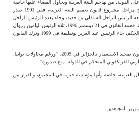
لى الدولة، من يهاجم اللغة العربية ويحاول القضاء عليها خاصة
في الإدارة”. ورجع المتحدث إلى الخلف، عندما شرح مراحل مشروع قانون تعميم اللغة العربية، ففي 1991 صدر
قعه الرئيس الراحل الشاذلي بن جديد، وجاء بعده الرئيس الراحل
محمد بوضياف، الذي وصفه المتحدث “لا يؤمن بالعربية، فجمد القانون في 21 ديسمبر 1996، تلاه الرئيس اليامين زروال
الذي أصدر مرسوما يلغي فيه التجميد، وبعد مغادرته الحكم، جاء الرئيس عبد العزيز بوتفليقة في 1999 وترك القانون
كما تحدث الدكتور، عن إصدار البرلمان الفرنسي قانون تمجيد الاستعمار بالجزائر في 2005، “ورغم محاولات نوابنا،
لوبي الفرنكفوني المتحكم في الدولة، منع صدوره”.
 العربية، خاصة وأنها مؤسسة حيوية في المجتمع، والقرار من
 وزير المجاهدين