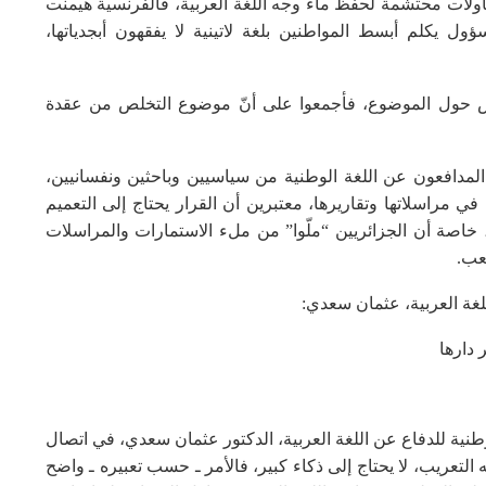
حاولات محتشمة لحفظ ماء وجه اللغة العربية، فالفرنسية هيمنت
ول يكلم أبسط المواطنين بلغة لاتينية لا يفقهون أبجدياتها،
س حول الموضوع، فأجمعوا على أنّ موضوع التخلص من عقدة
مدافعون عن اللغة الوطنية من سياسيين وباحثين ونفسانيين،
 في مراسلاتها وتقاريرها، معتبرين أن القرار يحتاج إلى التعميم
اصة أن الجزائريين “ملّوا” من ملء الاستمارات والمراسلات
عب.
لغة العربية، عثمان سعدي:
 دارها
نية للدفاع عن اللغة العربية، الدكتور عثمان سعدي، في اتصال
عريب، لا يحتاج إلى ذكاء كبير، فالأمر ـ حسب تعبيره ـ واضح