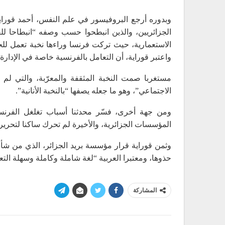
وبدوره أرجع البروفيسور في علم النفس، أحمد قوراية
الجزائريين، والذين انبطحوا حسب وصفه “انبطاحا ل
الاستعمارية، حيث تركت فرنسا وراءها نخبة تعمل للحف
واعتبر قوراية، أن التعامل بالفرنسية خاصة في الإدارة
مستغربا صمت النخبة المثقفة والمعرّبة، والتي لم ت
الاجتماعي”، وهو ما جعله يصفها “بالنخبة الأنانية”.
ومن جهة أخرى، فسّر محدثنا أسباب تغلغل الفرنسية
المؤسسات الجزائرية، والأخيرة لم تحرك ساكنا لتحرير 
وثمن قوراية قرار مؤسسة بريد الجزائر، الذي من شأ
حذوها، ومعتبرا العربية “لغة شاملة وكاملة وسهلة ال
المشاركة