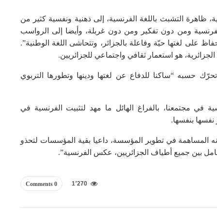
، ظاهرة التشبث باللغة الفرنسية، إلى ذهنية ونفسية كثير من
لفرنسية ومن دون تفكير ومن دون غربلة، وأيضا إلى الرواسب
اظ على لغتها حيّة وفاعلة بالجزائر، وتتحاشى اللغة الوطنية”.
 الجزائرية، هو استعمار ثقافي واجتماعي للجزائريين.
حرّك حسبه “ساكنا للدفاع عن لغتها ودينها وتطورها التربوي
 في مجتمعنا، بالفراغ الهائل ما مهد لتثبيت الفرنسية في
نفسها بنفسها.
نه المساهمة في تطوير المؤسسة، داعيا بقية المؤسسات لتحذو
تعامل بين جميع أطياف الجزائريين، عكس الفرنسية”.
1٬270
0 Comments