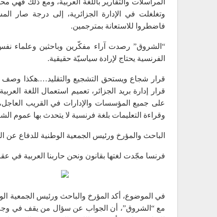
المراسلات والتقارير باللغة العربية، ومع ذلك فهي م
وتغلغلت في الإدارة الجزائرية، إلى درجة صار المسؤ
فاضطروا للاستعانة بمترجمين.
“الشروق” رصدت آراء مفكّرين وباحثين وعلماء نف
الفرنسية يحتاج لإرادة سياسيّة حقيقية.
قرار شجاع ويستحق التشجيع والتقليد….هكذا وصف ال
قرار إدارة بريد الجزائر، تعميم استعمال اللغة العربية
على جميع المؤسسات والإدارات في القريب العاجل، خ
وقراءة التعليمات بلغة فرنسية لا يتحدث بها عموم الش
الباحث والمؤرخ ورئيس الجمعية الوطنية للدفاع عن ال
فرنسا مجّدت لغتها بقانون ونحن حاربنا العربية في عقر
في الموضوع، أكد المؤرخ والباحث ورئيس الجمعية الوط
مع “الشروق”، أن الجواب عن سؤال من يقف في وجه الت