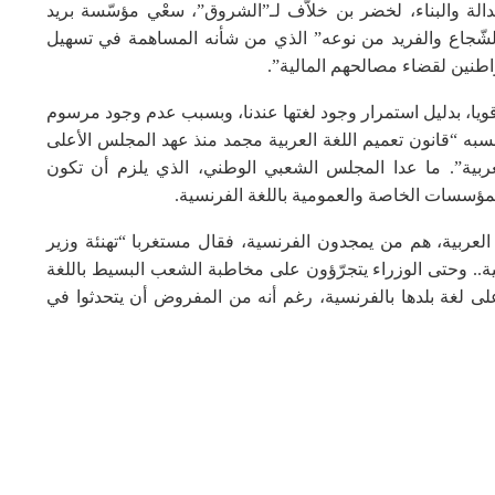
الة والبناء، لخضر بن خلاّف لـ”الشروق”، سعْي مؤسّسة بريد
ار “الشّجاع والفريد من نوعه” الذي من شأنه المساهمة في تسهيل
واطنين لقضاء مصالحهم المالية”.
ويا، بدليل استمرار وجود لغتها عندنا، وبسبب عدم وجود مرسوم
سبه “قانون تعميم اللغة العربية مجمد منذ عهد المجلس الأعلى
ربية”. ما عدا المجلس الشعبي الوطني، الذي يلزم أن تكون
لمؤسسات الخاصة والعمومية باللغة الفرنسية.
ربية، هم من يمجدون الفرنسية، فقال مستغربا “تهنئة وزير
سية.. وحتى الوزراء يتجرّؤون على مخاطبة الشعب البسيط باللغة
 على لغة بلدها بالفرنسية، رغم أنه من المفروض أن يتحدثوا في