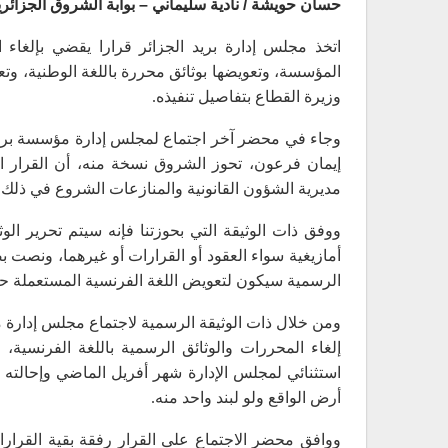
حسان حويشة / نادية سليماني – بوابة الشروق الجزائري
اتخذ مجلس إدارة بريد الجزائر قرارا يقضي بإلغاء
المؤسسة، وتعويضها بوثائق محررة باللغة الوطنية، وتعه
وزيرة القطاع بتفاصيل تنفيذه.
إيمان فرعون، تحوز الشروق نسخة منه، أن القرار ا
مديرية الشؤون القانونية والمنازعات الشروع في ذلك، 
ووفق ذات الوثيقة التي بحوزتنا فإنه سيتم تحرير الوث
أمازيغية سواء العقود أو القرارات أو غيرهما، ونصت ب
الرسمية سيكون لتعويض اللغة الفرنسية المستعملة حال
ومن خلال ذات الوثيقة الرسمية لاجتماع مجلس إدارة م
إلغاء المحررات والوثائق الرسمية باللغة الفرنسية
استثنائي لمجلس الإدارة شهر أفريل الماضي وإحالته 
أرض الواقع ولو لبند واحد منه.
ووافق محضر الاجتماع على القرار رفقة بقية القرارا