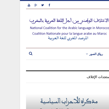
رواق الصور
تجدات الإئتلاف