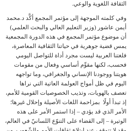
الثقافة اللغوية والوعي.
وفي كلمته الموجهة إلى مؤتمر المجمع أكَّد د.محمد
أيمن عاشور (وزير التعليم العالي والبحث العلمي)
أن موضوع مؤتمر المجمع في هذه الدورة المجمعية
يمس قضية جوهرية في حياتنا الثقافية المعاصرة،
فلغتنا العربية ليست مجرد أداة للتواصل اليومي
فحسب، لكنها مقوِّم أساسي وفعال من مقومات
هويتنا ووجودنا الإنساني والجغرافي، وما تواجهه
اليوم في ظل أمواج العولمة العاتية التي نراها
تعصف بالهويات، وتذيب الخصوصيات القومية للأمم،
إذ تبدأ أولًا بمزاحمة اللغات الأصيلة وإحلال غيرها؛
الأمر الذي قد يؤدي – إذا استمر الأمر على هذه
الوتيرة – إلى القضاء على التنوّع اللسانيّ في العالم،
وقد لا تتوقف عند ابتلاع ثقافات الأمم والشّعوب. من