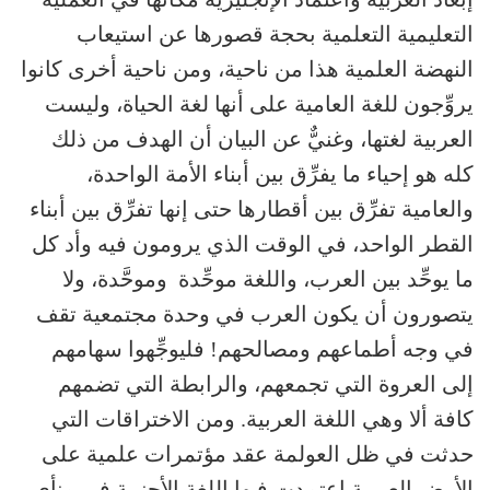
التعليمية التعلمية بحجة قصورها عن استيعاب
النهضة العلمية هذا من ناحية، ومن ناحية أخرى كانوا
يروِّجون للغة العامية على أنها لغة الحياة، وليست
العربية لغتها، وغنيٌّ عن البيان أن الهدف من ذلك
كله هو إحياء ما يفرِّق بين أبناء الأمة الواحدة،
والعامية تفرِّق بين أقطارها حتى إنها تفرِّق بين أبناء
القطر الواحد، في الوقت الذي يرومون فيه وأد كل
ما يوحِّد بين العرب، واللغة موحِّدة وموحَّدة، ولا
يتصورون أن يكون العرب في وحدة مجتمعية تقف
في وجه أطماعهم ومصالحهم! فليوجِّهوا سهامهم
إلى العروة التي تجمعهم، والرابطة التي تضمهم
كافة ألا وهي اللغة العربية. ومن الاختراقات التي
حدثت في ظل العولمة عقد مؤتمرات علمية على
الأرض العربية اعتمدت فيها اللغة الأجنبية في منأى