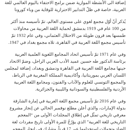
إضافة الى الأنشطة الموازية ضمن برامج الاحتفاء باليوم العالمي للغة
العربية، خاصة في ظلّ التدابير الاحترازية للوقاية من وباء كورونا
يُذكر أنّ أوّل مجمع لغوي على مستوى العالم، تمّ تأسيسه منذ أكثر
من 100 عام في 1919 بدمشق لحماية اللغة العربية من محاولات
طمسها بعد قرون طويلة من الاحتلال العثماني، وفي عام 1932 تمّ
تأسيس مجمع اللغة العربية في القاهرة، تلاه مجمع بغداد في 1947.
وفي عام 1971 تمّ تأسيس اتحاد المجامع اللغوية العلمية العربية
برئاسة الدكتور طه حسين عميد الأدب العربي الراحل، وضمّ الاتحاد
حينها مجامع اللغة العربية في القاهرة ودمشق وبغداد، إضافة لمجلس
اللسان العربي بموريتانيا، وأكاديمية المملكة المغربية في الرباط،
والمجمع التونسي للعلوم والآداب والفنون، ومجامع اللغة العربية
الأردنية والفلسطينية والسودانية والليبية والجزائرية.
وفي عام 2016 تمّ تأسيس مجمع اللغة العربية في إمارة الشارقة
بدولة الإمارات، والذي أعلن مطلع نوفمبر الحالي عن إنجاز مشروع
معرفي تاريخي تمثّل في إطلاق المجلدات الأولى من “المعجم
التاريخي للغة العربية” الذي يؤرّخُ للمرة الأولى تاريخ مفردات لغة
الضاد وتحولات استخدامها عبر 17 قرناً. وشارك في إنجار المعجم