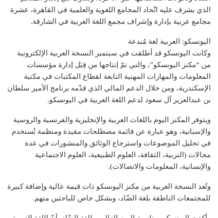
الذي يشرف عليه اتّحاد المجامع اللغوية والعلمية في القاهرة، عشرة
مجامع عربية بإدارة وإشراف مجمع اللغة العربية في الشارقة.
اليونسكو: العربية لغة مُبدعة
وكانت اليونسكو قد أطلقت في سبتمبر النسخة العربية الإلكترونية
من “مكنز اليونسكو”، والتي تمّ إنتاجها من قِبَل إدارة مؤسسات
المعلومات والمهارات المهنية التابعة لقطاع المكتبات في مكتبة
الإسكندرية، ومن خلال الدعم المالي الذي قدّمه برنامج الأمير سلطان
بن عبدالعزيز آل سعود لدعم اللغة العربية في اليونسكو.
ويتوفر المكنز اليوم باللغات العربية والإنجليزية والفرنسية والروسية
والإسبانية، وهو عبارة عن قائمة مصطلحات مقيدة ومنظمة تُستخدم
في تحليل الموضوعات واسترجاع الوثائق والمنشورات في عدة
مجالات (التربية، الثقافة، العلوم الطبيعية، العلوم الاجتماعية
والإنسانية، المعلومات والاتصالات).
وتُعد النسخة العربية من مكنز اليونسكو ذات قيمة عالية وإضافة كبيرة
للمجتمعات الناطقة بلغة الضّاد، وبشكل خاص للباحثين منهم.
وأكدت اليونسكو بمناسبة اليوم العالمي للغة الضّاد، أنّ اللغة العربية