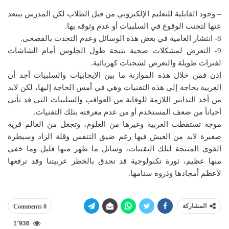
– وجود القابلية للتعليم الإلكتروني من قبل الطلاب لكن المدرس يبتعد
عنها لتجنب الوقوع في السلبيات أو عدم وثوقه بها.
8- انتشار العامية في بعض هذه الوسائل وعدم التحدث بالفصحى.
9- التعرض لمشكلات صحية نتيجة طول الجلوس أمام الشاشات
لفترات طويلة والتعرض لشحنات كهربائية.
إذن فمن خلال هذه الموازنة ما بين الإيجابيات والسلبيات أجد أن
العربية بحاجة إلى هذه التقنيات وهي في أمس الحاجة إليها، لكن لابد
من أخذ التدابير اللازمة للوقاية من العواقب والسلبيات التي قد تأتي
أحياناً من ضعف المستخدم أو من عدم معرفته بتلك التقنيات.
موجة تستقطب العربية وغيرها من العلوم، وتجعل من العالم قرية
صغيرة لابد من العيش فيها رغم ضيق التنفس وقلة الزاد وسيطرة
القوى المنتجة لتلك التقنيات، وسائل ما ظهر منها قليل وما خفي
منها عظيم، ثورة تكنولوجية قد تحدق بالخطر عربيتنا وقد ترفعها
لأعظم أمجادها وذروة سنامها.
المشاركة
0 Comments
1٬936