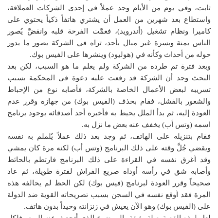
ثابت، وفي يوم من الأيام وجد عملاً في إحدى الشركات العملاقة،
واستطاع بعد شهرين من العمل أن يشتري هاتفاً ذكياً يحتوي على
كاميرا ونظام تشغيل (أندرويد)، فعمَّت الفرحة قلبه وانقضَّ يُصور
الناس يمنة ويسرة غير مبال بأحد، تراه في الشركة يصور ما يدور
حوله من أحداث وكأنه في (هوليود) وينشرها على الفيس بوك.
وبعد فترة تم طرده من الشركة ولم يعلم ما هو السبب، لكن بعد
البحث وجد أن الشركة قد رفعت عليه دعوة في المحكمة بسبب
تسريبه لبعض الأعمال الخاصة بالشركة، فأصابه نوع من الإحباط
والشعور بالفشل، فقام بحذف (الفيس بوك) من جهازه وقرر عدم
العودة إليه، ثم بدأ الملل يحيط به فأخبره أحد أصدقائه بوجود برنامج
اسمه (وتس أب) يخفف عنه بعض ما نزل به.
فقام بتنزيله على الهاتف، ثم وجد بعد ذلك عملاً يُلملم به نفسه
ويقضي جُلَّ وقته على ذلك البرنامج (وتس أب) لكنه مرة كان يمشي
وقد أغرق نفسه في القراءة على ذلك البرنامج فارتطم بالحائط
وأصابه شق في رأسه أوداه صريع الفراش لفترة طويلة، ثم عاد
صحيحاً وقرر العودة لبرنامج (فيس بوك) لكن الحظ لم يحالفه هذه
المرة فقد أوقع نفسه في السجن بسبب تصريحاته القوية ضد الدولة
على (الفيس بوك) وهو الآن يعيش في زنزانته وحيداً بدون هاتف.