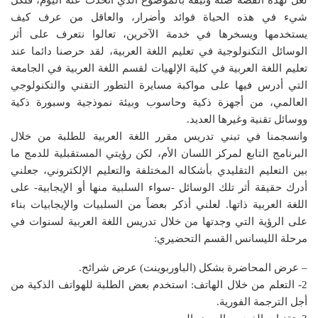
لعل لهذه القصة صلة وثيقة بالموضوع الذي أتحدث عنه اليوم، فلكل
شيء في هذه الحياة فوائد وأضرار، والعاقل من عرف كيف
يستخدمها ويسخرها في خدمة الآخرين، تعالوا نتعرف على أثر
الوسائل التكنولوجية في تعليم اللغة العربية، لقد حرصنا دائما عند
تعليم اللغة العربية في كلية الإلهيات لقسم اللغة العربية في الجامعة
التي أدرس فيها على مواكبة مسايرة التطور التقني والتكنولوجي
العالمي، من أجهزة ذكية وحاسوب وبيئة نموذجية وسبورة ذكية
ووسائل تقنية وغيرها العديد.
وانسجمنا في تبني تدريس مقرر اللغة العربية للطلبة من خلال
البرنامج التابع لمركز اللسان الأم، لكن رؤيتي المستقبلية للدمج ما
بين التعليم التقليدي بأشكاله المختلفة والتعليم الإلكتروني، جعلني
أدرك حقيقة أثر تلك الوسائل -سواء السلبية منها أو الإيجابية- على
اللغة العربية ذاتها. لعلني أذكر بعضاً من السلبيات والإيجابيات بناء
على الرؤية التي وجدتها من خلال تدريس اللغة العربية لسنوات في
مرحلة الليسانس القسم التحضيري:
– عرض المحاضرة بشكل (الباوربوينت) عرض شرائح.
2- التعلم من خلال الهاتف: استخدم بعض الطلبة للهواتف الذكية من
أجل الترجمة الفورية.