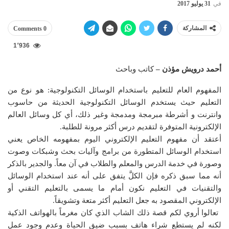
في
31 يوليو 2017
المشاركة
0 Comments
1٬936
أحمد درويش مؤذن –
كاتب وباحث
المفهوم العام للتعليم باستخدام الوسائل التكنولوجية: هو نوع من
التعليم حيث يستخدم الوسائل التكنولوجية الحديثة من حاسوب
وانترنت و أشرطة مبرمجة ومدمجة وغير ذلك، أي كل وسائل العالم
الإلكترونية المتوفرة لتقديم درس أكثر مرونة للطلبة.
أعتقد أن مفهوم التعليم الإلكتروني اليوم بمفهومه الخاص يعني
استخدام الوسائل المتطورة من برامج وآليات بحث وشبكات وصوت
وصورة في خدمة الدرس والمعلم والطلاب في آن معاً. والجدير بالذكر
أنه مما سبق ذكره فإن الكلَّ يتفق على أنه عند استخدام الوسائل
والتقنيات في التعليم نكون أمام ما يسمى بالتعليم التقني أو
الإلكتروني المقصود به جعل التعليم أكثر متعة وتشويقاً.
تعالوا أروي لكم قصة ذلك الشاب الذي كان مغرماً بالهواتف الذكية
لكنه لم يستطع شراء هاتف بسبب ضيق الحياة وعدم وجود عمل