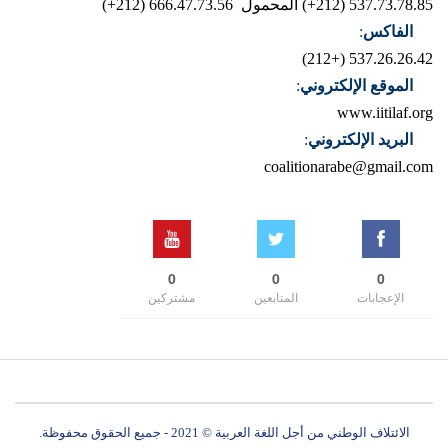
537.73.78.85 (212+)
المحمول 666.47.73.56 (212+)
الفاكس
:
537.26.26.42 (+212)
الموقع الإلكتروني
:
www.iitilaf.org
البريد الإلكتروني
:
coalitionarabe@gmail.com
0
0
0
الإعجابات
المتابعين
مشتركين
الائتلاف الوطني من أجل اللغة العربية © 2021 - جميع الحقوق محفوظة.