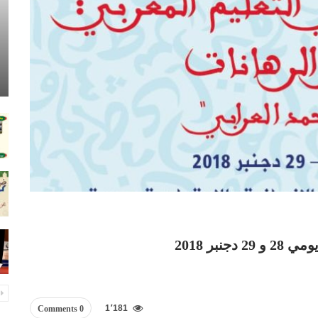
بر 2018
1٬181
0 Comments