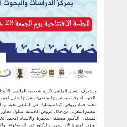
وستعرف أشغال الملتقى تكريم شخصية الملتقى: الأستاذ مح
بالجهة الشرقية، ومشروع الملتقى: مشروع الخليل لحوسبة ا
محمد حماد زروقي. كما سيشارك في الملتقى نخبة من الأس
التعليم المغربي من خلال عروض أكاديمية، تتناول محاور
الملتقى الدكتور مصطفى بنحمزة، والأستاذ امحمد الخليفة
أبو زيد المقرئ الادريسي، والدكتور عبد الله بوغوتة، و