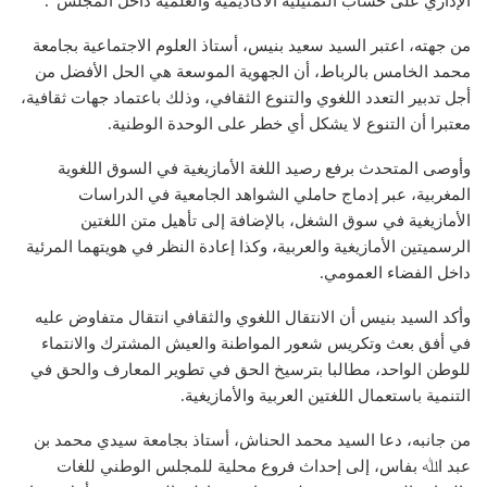
الإداري على حساب التمثيلية الأكاديمية والعلمية داخل المجلس”.
من جهته، اعتبر السيد سعيد بنيس، أستاذ العلوم الاجتماعية بجامعة
محمد الخامس بالرباط، أن الجهوية الموسعة هي الحل الأفضل من
أجل تدبير التعدد اللغوي والتنوع الثقافي، وذلك باعتماد جهات ثقافية،
معتبرا أن التنوع لا يشكل أي خطر على الوحدة الوطنية.
وأوصى المتحدث برفع رصيد اللغة الأمازيغية في السوق اللغوية
المغربية، عبر إدماج حاملي الشواهد الجامعية في الدراسات
الأمازيغية في سوق الشغل، بالإضافة إلى تأهيل متن اللغتين
الرسميتين الأمازيغية والعربية، وكذا إعادة النظر في هويتهما المرئية
داخل الفضاء العمومي.
وأكد السيد بنيس أن الانتقال اللغوي والثقافي انتقال متفاوض عليه
في أفق بعث وتكريس شعور المواطنة والعيش المشترك والانتماء
للوطن الواحد، مطالبا بترسيخ الحق في تطوير المعارف والحق في
التنمية باستعمال اللغتين العربية والأمازيغية.
من جانبه، دعا السيد محمد الحناش، أستاذ بجامعة ﺳﻴﺪي ﻣﺤﻤﺪ ﺑﻦ
ﻋﺒﺪ اﷲ بفاس، إلى إحداث فروع محلية للمجلس الوطني للغات