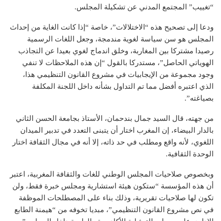
“تغييب” المجتمع المدني عن تشكيلة المجلس.
ودعا إلى تصحيح هذه “الاختلالات”، خاصة “إذا كانت الغاية من إحداث
المجلس هو سن سياسة لغوية مندمجة، وجعل اللغات الرسمية
رصيدا مشتركا بين المغاربة، وخلق اندماج لغوي بعيدا عن التجاذب
الهوياتي الحاصل”، مستدركا بالقول “إن هذه الملاحظات لا تنفي
وجود مجموعة من الإيجابيات في مشروع القانون التنظيمي هذا،
الذي اعتبره أفضل مما تم التداول بشأنه داخل اللجنة المكلفة
بصياغته”.
من جهته، قال السيد جمال بندحمان، الأستاذ بجامعة الحسن الثاني
بالدار البيضاء، إن المغرب اختار أن يتبنى التعدد في تدبير الميدان
اللغوي، لأنه واقع ومطلب في حد ذاته، إلا أنه في مجال الثقافة اختار
الوحدة الثقافية.
وبخصوص صلاحيات المجلس الوطني للغات والثقافة المغربية، اعتبر
أن هذه المؤسسة “ستكون هيئة استشارية ومجلس خبرة فقط، ولن
تكون لها صلاحيات تقريرية، وذلك بناء على المصطلحات الموظفة
في نص مشروع القانون التنظيمي”، مبديا تخوفه من “هيمنة الطابع