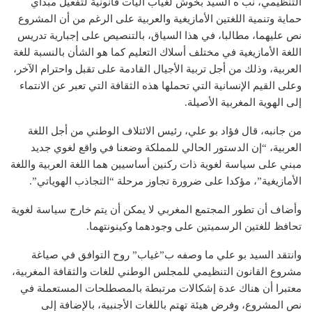
التنظيمي، نب ه السيد بخوش لغياب آليات قانونية لتفعيل مبدأي
حماية وتنمية اللغتين الأمازيغية والعربية على الرغم من أن المشروع
نص عليهما، مطالبا، في هذا السياق، بالتنصيص على إجبارية تدريس
اللغة الأمازيغية في مختلف أسلاك التعليم كما هو الشأن بالنسبة للغة
العربية، وذلك من أجل تربية الأجيال القادمة على تقبل واحترام الآخر،
وعلى القيم الإنسانية التي تحملها هذه الثقافة التي تعبر عن الانتماء
إلى الهوية المغربية الأصيلة.
من جانبه، قال فؤاد بو علي، رئيس الائتلاف الوطني من أجل اللغة
العربية، “إن الدستور الحالي للمملكة وضعنا في واقع لغوي جديد
مبني على سياسة لغوية ذات ركنين أساسيين هما اللغة العربية واللغة
الأمازيغية”، مؤكدا على ضرورة تجاوز مرحلة “التجاذب الهوياتي”.
وأضاف أن تطور المجتمع المغربي لا يمكن أن يتم خارج سياسة لغوية
تحافظ للغتين الرسميتين على وجودهما وكينونتهما.
وانتقد السيد بو علي ما وصفه ب”غياب” روح التوافق في صياغة
مشروع القانون التنظيمي للمجلس الوطني للغات والثقافة المغربية،
معتبرا أن هناك عدة إشكالات مرتبطة بالمصطلحات المستعملة في
نص المشروع، وفرض هيئة تهتم باللغات الأجنبية، بالإضافة إلى