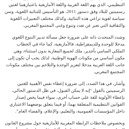
التنظيمي، الذي يهم اللغة العربية واللغة الأمازيغية باعتبارهما لغتين
رسميتين للبلاد وفق دستور 2011، هو التأسيس للثنائية اللغوية، وسن
سياسة لغوية تراعي هذه الثنائية، وكذلك مختلف التعبيرات اللغوية
والثقافية التي تعبر عن تعدد وتنوع وغنى المجتمع المغربي.
وشدد المتحدث ذاته على ضرورة جعل مسألة تدبير التنوع اللغوي
مدخلا للوحدة وللديمقراطية، فالأمازيغية، كما جاء في الخطاب
الملكي السامي بأجدير، ملك لجميع المغاربة بدون استثناء، وهي
مكون أساسي من مكونات الهوية الوطنية، لذلك يجب أن تكون إلى
جانب اللغة العربية مدخلا لتعزيز الوحدة والتلاحم بين مختلف مكونات
المجتمع المغربي.
وأشار، في هذا الصدد، إلى ضرورة إعطاء نفس الأهمية للغتين
الرسميتين بالقول “إنه لا يمكن القبول، في ظل الدستور الحالي،
بإعطاء الأولوية للغة على حساب أخرى، سواء فيما يخص إصدار
القوانين التنظيمية المتعلقة بهما، أو فيما يتعلق بوضعهما الاعتباري
داخل المؤسسات العمومية، والتعليم، والإعلام، والفضاء العام”.
وبخصوص ملاحظات الرابطة المغربية للأمازيغية حول مشروع القانون