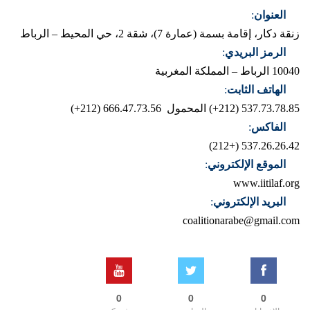
العنوان
:
زنقة دكار، إقامة بسمة (عمارة 7)، شقة 2، حي المحيط – الرباط
الرمز البريدي
:
10040 الرباط – المملكة المغربية
الهاتف الثابت
:
537.73.78.85 (212+)
المحمول 666.47.73.56 (212+)
الفاكس
:
537.26.26.42 (+212)
الموقع الإلكتروني
:
www.iitilaf.org
البريد الإلكتروني
:
coalitionarabe@gmail.com
0
0
0