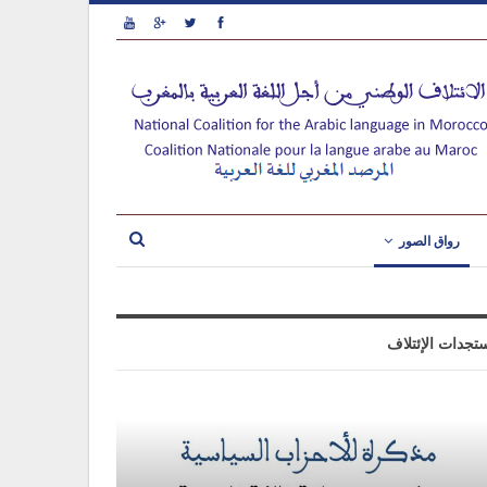
رواق الصور
تجدات الإئتلاف