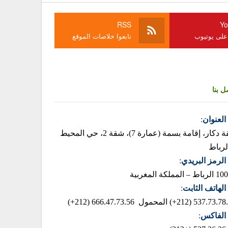
RSS
Yo
 على يوتيوب
تابعوا خلاصات الموقع
ل بنا
العنوان
:
زنقة دكار، إقامة بسمة (عمارة 7)، شقة 2، حي المحيط
لرباط
الرمز البريدي
:
– المملكة المغربية
الهاتف الثابت
:
537.73.78.85 (2
المحمول 666.47.73.56 (212+)
الفاكس
: