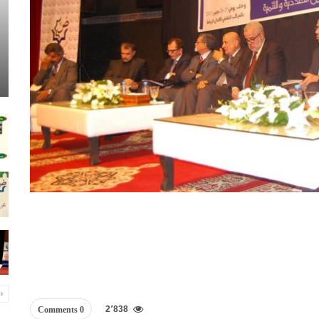
2٬838
0 Comments