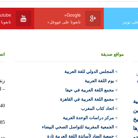
utube
Google+
على تويتر
تابعونا على غووغل+
تابعونا
مواقع صديقة
اتص
>
المجلس الدولي للغة العربية
> يوم اللغة العربية
– ا
> مجمع اللغة العربية في حيفا
> مجمع اللغة العربية في القاهرة
ية
10040 الرباط 
> اتحاد كتاب المغرب
ن
> مركز دراسات الوحدة العربية
يخ
12+)
> الجمعية المغربية للتواصل الصحي البيضاء
ها
> جمعية الضاد لأساتذة اللغة العربية تازة
حو