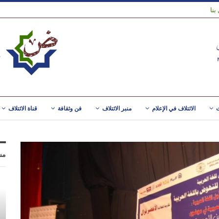
بنا
ت
الائتلاف في الإعلام
منبر الائتلاف
فن وثقافة
قناة الائتلاف
مس