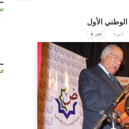
اب
الوطني الأول
التالي
1
من
8
الن