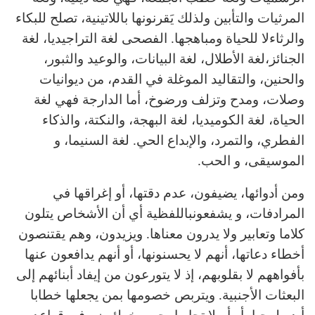
المرثيات والتأبين ولذلك يَقرنونها باللاتينية، تصلح للبكاء
والرثاءلا للحياة ومباهجها. الفصحى لغة التراجيديا، لغة
الجنائز،لغة الأطلال، لغة البيانات، والوعيد والثبور،
والحنين، والتقاليد الموغلة في القدم، من ديوانيات
وصلات، ومدح وتزلف ورضوخ، أما الدارجة فهي لغة
الحياة، لغة الكوميديا، لغة البهجة، والنكتة، والذكاء
الفطري، والتمرد، والإبداع الحي. لغة السنيما، و
الموسيقى، و الحب.
ومن أدوائها، يضيفون، عدم دقتها، أو إغراقها في
المرادفات، و يشفعونباللفظية أي أن الأشخاص يتلون
كلاما وتعابير ولا يدرون معناها. ويزيدون، وهم يقتنصون
أخطاء دعاتها، أنهم لا يحسنونها، أو أنهم يدافعون عنها
بأفواههم لا بقلوبهم، إذ لا يتورعون من إيفاد أبنائهم إلى
البعثات الأجنبية. ويتربص خصومها بمن يجعلها خطابا