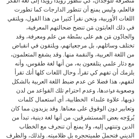
منصرفة للوجدان، كي تتطور رويدا رويدا إلى لغة الفكر
فالعلم، وليس يمنع أن تتطور الدارجات كما تطورت
اللغات الأوربية، ونحن نقرأ كثيرا من هذا القول، ويلتقي
في ذلك العابثون مَن تنضح ضحالتهم المعرفية،
والجادّون مَن هم على بسْطة من علم ومعرفة، وقد
تختلف وسائلهم، بل مرجعياتهم، ويلتقون في انقباض
من اللغة العربية، والنقمة منها. وقد يشفع المتعلمون،
مع دثار علمي يتلفعون به، من أنها لغة طقوس، وأنه
يلزمك أن تفهم كي تقرأ، وحال اللغات كلها أنك تقرأ
لتفهم، هذا فضلا عن عدم ضبط اللغة العربية بالشكل
وصعوبة
ها، وعدم احترام تلك القواعد من لدن
قواعد
ذويها، علاوة علىداء الخطابية، أي استعمال كلمات
وتعابير دون الوقوق على معناها. وقد يزيدون مما كان
يُروّجه بعض المستشرقين، من أنها لغة دينية، تبدأ من
الدين وتنتهي إليه، ولا يمنع أن تنجرف مع الخطاب
الديني فتحملَ طميتحجره بل ظلاميته. ولذلك، والظرف