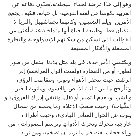
وهو إلى هذا عرضة لجفاء بنيجلدته،يَعدّون دفاعه عن
العربية نكوصا عن لغته القومية، بل خيانة، فكيف يجمع
الأمرين، ويلم الشتيتين، وكأنهما نجماسُهيل والثريا لا
يلتقيان قط. وطبيعة الحياة أنها متداخلة غنية،أغنى من
القوالب التي تسكن من سكنتهم الإيديولوجية والنظرة
المنمطة والأفكار المسبقة.
ويكتسي الأمر حدة، في بلد مثل بلادنا، ينتقل من طور
لطور، أو من الغضارة (ولست أقول المراهقة) إلى
الرشد، حيث تتحفز الأهواء وتوتر، وتتقاطب الرؤى،
وتتأرجح ما بين ثنائية الأبيض والأسود، ومانوية الخير
والشر، وينعدم التمييز أو يَقل، وتنتفي إدراك الفروق (أو
الشِّيات)، وحيث صخبُ الإعلام وما يحمله من سجال
ينوب عن الحوار المتأني الهاديء، وحيث أطراف
خارجية تتحرك وتحرك الأدواتِ وترسم التصورات ِ، من
وراء حجاب، فتضخم ما تريد أن تضخمه ومن تريد ،