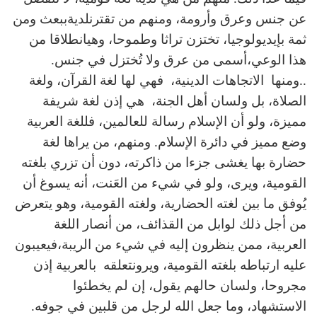
عن جنس وعرق وأرومة، ومنهم من تقترنلديةببعث ومن
ثمة بإيديولوجيا، تختزن تراثا وطموحا، وهيانطلاقا من
هذا الوعي،أسمى من عرق ولا تُختزل في جنس.
..ومنها الاتجاهات الدينية، فهي لها لغة القرآن، ولغة
الصلاة، بل ولسان أهل الجنة، هي إذن لغة شريفة
مميزة، ولو أن الإسلام رسالة للعالمين، فللغة العربية
وضع مميز في دائرة الإسلام. ومنهم، من يراها لغة
حضارة بها يغشى جزءا من ذاكرته، دون أن تزري بلغته
القومية، ويرى، ولو في شيء من العَنت، أنه يسوغ أن
يُوفق ما بين لغته الحضارية، ولغته القومية، وهو يتعرض
من أجل ذلك لوابل من القذائف، من أنصار اللغة
العربية، ممن ينظرون إليه في شيء من الريبة،فيعيبون
عليه ارتباطه بلغته القومية، ويرونتعلقه بالعربية إذن
مجروحا، ولسان حالهم يقول، إن لم يخطئوا
الاستشهاد، وما جعل الله لرجل من قلبين في جوفه.