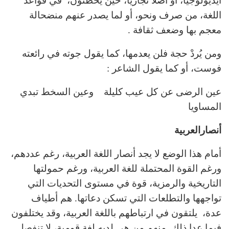
أيديولوجيا، أو أصلا تجاريا، حين يخطئون، في قواعد
اللغة، من صرف ونحو، أو لما يصدر عنهم منضحالة
معجم بها وضعف ثقافة .
ومن يُردْ حجة فلن يعدمها، كما يقول جوته في رائعته
فوست، أو كما يقول الشاعر :
عين الرضى عن كل عيب كليلة وعين السخط تبدي
المساويا
أنصارالعربية
أمام هذا الوضع لا يجد أنصار اللغة العربية، رغم عددهم،
ورغم القوة المحتملة للغة العربية، ورغم حمولتها
التاريخية والرمزية، قوة في مستوى التحديات التي
تواجهها والتطلعات التي تسكن دعاتها. هم أطياف
عدة، يلتقون في ارتباطهم باللغة العربية، وقد يختلفون
فيما عدا ذلك. منهم من هي لديه لغة قومية، لا تنفصل