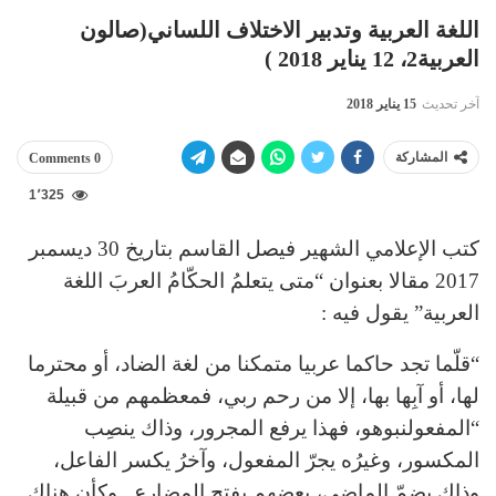
اللغة العربية وتدبير الاختلاف اللساني(صالون
العربية2، 12 يناير 2018 )
آخر تحديث
15 يناير 2018
المشاركة
0 Comments
1٬325
كتب الإعلامي الشهير فيصل القاسم بتاريخ 30 ديسمبر
2017 مقالا بعنوان “متى يتعلمُ الحكّامُ العربَ اللغة
العربية” يقول فيه :
“قلّما تجد حاكما عربيا متمكنا من لغة الضاد، أو محترما
لها، أو آبِها بها، إلا من رحم ربي، فمعظمهم من قبيلة
“المفعولنبوهو، فهذا يرفع المجرور، وذاك ينصِب
المكسور، وغيرُه يجرّ المفعول، وآخرُ يكسر الفاعل،
وذاك يضمّ الماضي، بعضهم يفتح المضارع ..وكأن هناك