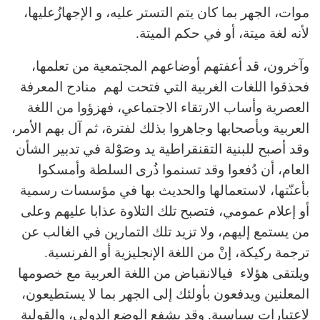
موات، الجهر بما كان يتم التستر عليه، و الإجهازُعليها،
لأنه لغة ميتة، أو في حكم الميتة.
وآخرون، قد أعفتهم أوضاعهم المجتمعية من تعلمها،
فحذقوا اللغات الغربية التي فتحت لهم منادح المعرفة
العصرية وأساب الارتقاء الاجتماعي، فهزؤوا من اللغة
العربية وبأصحابها وجاهروا بذلك لفترة، ثم آل بهم الأمر،
وقد أصبح للبنية التقنقراطية يد وصَوْلة في تدبير الشأن
العام، أن دُفعوا وقد تسنموا ذُرى السلطة وأمسكوا
بأعنّتها، لاستعمالها والحديث بها في مؤسسات رسمية
أو إعلام عمومي، فتصبح تلك التلاوة عذابا عليهم وعلى
من يستمع إليهم، ولا تزيد تلك التمارين في الغالب عن
ترجمة ركيكة، إنْ من اللغة الإنجليزية أو الفرنسية.
ويلتقى هؤلاء فيالانقباض من اللغة العربية مع خصومها
المعلنين ويدفعون بأولئك إلى الجهر بما لا يستطيعون،
لاعتبارات سياسية. وقد يشفع الوضع الدولي، والقولبة