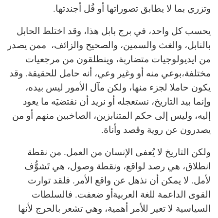
وتزري بما لا يطابق تصوراتها أو قُل أجندتها.
يحسب كل واحد، في برج بابل هذا، وقد اختلط الحابل
بالنابل، والغث والسمين، والصحيح والزائف، ممن يصدر
من ايديولوجيات متضاربة، وينطلقون من مرجعيات
مختلفة،بوعي منه أو وغير وعي، أنه حامل للحقيقة. وقد
يكون حاملا لجزء منها، ولكن مآل الأمور ليس بيده،
وإنما بيد التاريخ، نستعجله أو نريد أن نقتضيَه ما يعود
إليه، وليس إلى حكم المتنابزين، الصاخبين منهم أو من
يصدرون عن روية وقصد وأناة.
ولكن التاريخ لا يُعفى الإنسان من العمل. من نقطة
انطلاق، هي رصد لواقع، ونقطة وصول، هي تَشوُّف
لأمل. لا يمكن أن نذهل عن واقع الأمر. فلقد توارت
القوى الداعمة للغة العربيةأو ضعفت. فالسلطات
السياسية لا تعير للأمر أهمية، وهي تشعر بالحرج لأنها