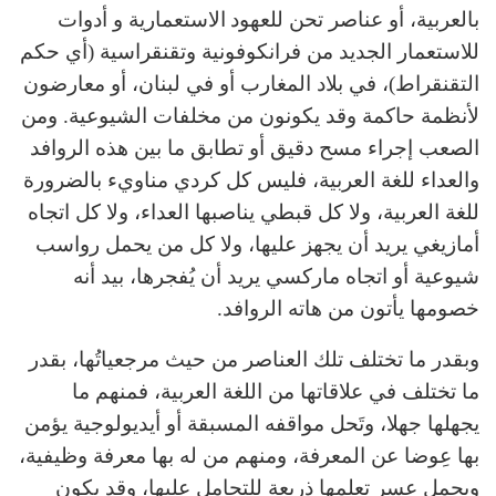
بالعربية، أو عناصر تحن للعهود
الاستعمارية و أدوات
للاستعمار الجديد من فرانكوفونية وتقنقراسية (أي حكم
التقنقراط)، في بلاد المغارب أو في لبنان، أو معارضون
لأنظمة حاكمة وقد يكونون من مخلفات الشيوعية. ومن
الصعب إجراء مسح دقيق أو تطابق ما بين هذه الروافد
والعداء للغة العربية، فليس كل كردي مناويء بالضرورة
للغة العربية، ولا كل قبطي يناصبها العداء، ولا كل اتجاه
أمازيغي يريد أن يجهز عليها، ولا كل من يحمل رواسب
شيوعية أو اتجاه ماركسي يريد أن يُفجرها، بيد أنه
خصومها يأتون من هاته الروافد.
وبقدر ما تختلف تلك العناصر من حيث مرجعياتُها، بقدر
ما تختلف في علاقاتها من اللغة العربية، فمنهم ما
يجهلها جهلا، وتَحل مواقفه المسبقة أو أيديولوجية يؤمن
بها عِوضا عن المعرفة، ومنهم من له بها معرفة وظيفية،
ويحمل عسر تعلمها ذريعة للتحامل عليها، وقد يكون