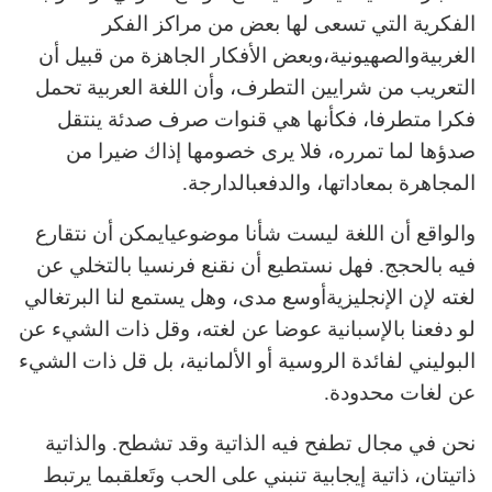
الفكرية التي تسعى لها بعض من مراكز الفكر
الغربيةوالصهيونية،وبعض الأفكار الجاهزة من قبيل أن
التعريب من شرايين التطرف، وأن اللغة العربية تحمل
فكرا متطرفا، فكأنها هي قنوات صرف صدئة ينتقل
صدؤها لما تمرره، فلا يرى خصومها إذاك ضيرا من
المجاهرة بمعاداتها، والدفعبالدارجة.
والواقع أن اللغة ليست شأنا موضوعيايمكن أن نتقارع
فيه بالحجج. فهل نستطيع أن نقنع فرنسيا بالتخلي عن
لغته لإن الإنجليزيةأوسع مدى، وهل يستمع لنا البرتغالي
لو دفعنا بالإسبانية عوضا عن لغته، وقل ذات الشيء عن
البوليني لفائدة الروسية أو الألمانية، بل قل ذات الشيء
عن لغات محدودة.
نحن في مجال تطفح فيه الذاتية وقد تشطح. والذاتية
ذاتيتان، ذاتية إيجابية تنبني على الحب وتَعلقبما يرتبط