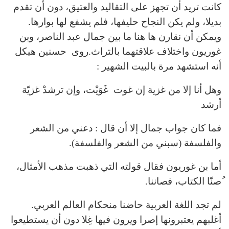
كانت تريد أن تجهز على التقاليد والعتيق، دون أن تقدم
بديلا، ولم يكن النجاح حليفها، فلم يشفع لها بوارها.
ويمكن أن نقارن ها هنا ما بين جمال عبد الناصر، وبن
غوريون واختلاف علاقتهما بالتراث.روى حسنين هيكل
أنه استشهد مرة بالبيت الشهير :
وهل أنا إلا من غزية إن غوت غَوَيْت، وإن ترشدْ غزيّة
أرشد
فما كان جواب جمال إلا أن قال : دعني من الشعر
والفلسفة (سبني من الشعر والفلسفة).
أما بن غوريون فقال قولته التي ذهبت مذهب الأمثال،
ُصنّا الكتاب، فصاننا.
لم تجد اللغة العربية حاضنا منحكام العالم العربي.
أغلبهم يعتبرونها إصرا ويرون فيها غِلا دون أن يستطيعوا