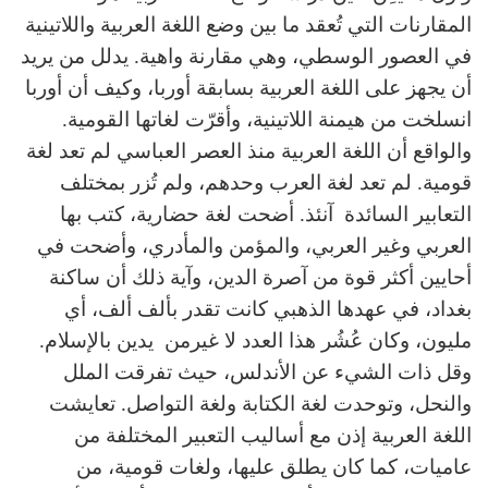
المقارنات التي تُعقد ما بين وضع اللغة العربية واللاتينية
في العصور الوسطي، وهي مقارنة واهية. يدلل من يريد
أن يجهز على اللغة العربية بسابقة أوربا، وكيف أن أوربا
انسلخت من هيمنة اللاتينية، وأقرّت لغاتها القومية.
والواقع أن اللغة العربية منذ العصر العباسي لم تعد لغة
قومية. لم تعد لغة العرب وحدهم، ولم تُزر بمختلف
التعابير السائدة آنئذ. أضحت لغة حضارية، كتب بها
العربي وغير العربي، والمؤمن والمأدري، وأضحت في
أحايين أكثر قوة من آصرة الدين، وآية ذلك أن ساكنة
بغداد، في عهدها الذهبي كانت تقدر بألف ألف، أي
مليون، وكان عُشُر هذا العدد لا غيرمن يدين بالإسلام.
وقل ذات الشيء عن الأندلس، حيث تفرقت الملل
والنحل، وتوحدت لغة الكتابة ولغة التواصل. تعايشت
اللغة العربية إذن مع أساليب التعبير المختلفة من
عاميات، كما كان يطلق عليها، ولغات قومية، من