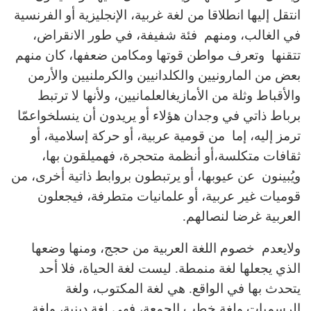
انتقل إليها انطلاقا من لغة غربية، الإنجليزية أو الفرنسية
في الغالب، ومنهم فئة شفيفة، في طور الانقراض،
تتقنها وتعرف مواطن قوتها ومكامن ضعفها، كان منهم
بعض من المارونيين والكلدانيين والكرملنيين والأرمن
والأقباط وثلة من الأمازيغالعلمانيين، ولأنها لا ترتبط
برباط ذاتي في وجدان هؤلاء أو يريدون أن ينسلخواعمّا
ترمز إليه، إما من قومية عربية، أو حركة إسلامية، أو
ثقافات متكلسة،أو أنظمة متحجرة، فهميلقون بها،
ويُبينون عن عيوبها، أو يرتبطون بروابط ذاتية أخرى، من
قوميات غير عربية، أو علمانيات متطرفة، فيجعلون
العربية غرضا لنصالهم.
ولايعدم خصوم اللغة العربية من حجج، ومنها وضعها
الذي يجعلها لغة منمطة. ليست لغة الحياة، فلا أحد
يتحدث بها في الواقع. هي لغة المكتوب، ولغة
الرسميات ولغة خطب الجمعة، فهي لغة دينية، ولغة