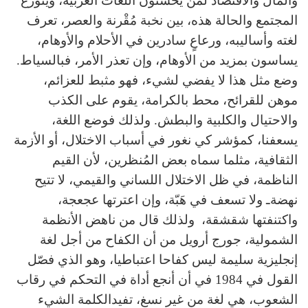
والمال والاقتصاد لمن يحسنون اللغات الغربية، ويتوزع
المجتمع والحالة هذه، بين نخبة مُقْرنة والعصر، تعرف
لغته وأساليبه، ورعاعٍ سادرين في الأحلام والأوهام،
يساسون بمزيد من الأوهام، وإن تعذر الأمر، فبالسياط.
وضع مثل هذا لا يفضي لشيء، فهو مثبط للعزائم،
موهن للقرائح، محط بالكرامة، يقوم على الكذب
والاحتيال والكلبية والبطش. ولذلك فوضع اللغة،
يسعفنا، كمؤشر كي نغور في أسباب الاختلال، أو الأزمة
الثقافية، مثلما سماه بعض المُنظرين، لأن القيم
الناظمة، في ظل الاختلال اللساني والقيمي، لا تتيح
نهضةـ ولا تسعف في هَبّة، وإن اعترتها عجعجة،
واكتنفتها شقشقة، ولذلك قال من ناهض الأنظمة
الشمولية، جورج أرويل من أن الكفاح من أجل لغة
إنجليزية سليمة ليس كفاحا اعتباطيا، وهو الذي فصّل
القول في 1984 في أن أنجع أداة في التحكم في رقاب
الشعوب، هي لغة من غير نسغ، تفيدالكلمة الشيء