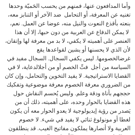
وأما المدافعون عنها، فمنهم من يحسب الحَميّة وحدها
تغنيه عن المعرفة، أو التحامل ضد الآخر أو التنابز معه،
بنعته بأقذع النعوت والنيل منه، عوضا عن العمل. نعم،
لا يمكن الدفاع عن العربية من دون حبها، إلا أن هذا
العنصر على أهميته لا يكفي، لا بد من معرفة لها وإتقان،
لأن الذي لا يحسنها أو يشين لقواعدها يقع
غرضالخصومها. ليس يكفي السجال. السجال مفيد في
السياسة من أجل فتِّ الخصم أو من أجلالدعاية، لا في
القضايا الاستراتيجية. لا يفيد التخوين والتحامل، وإن كان
من الضروري معرفة الخصوم معرفة موضوعية وتفكيك
حججهم بأناة ودقة وعلم. وليس يُحسم النقاش حول
هذه القضايا بالحوار وحده، على أهميته، ذلك أن من
يَصدر من رؤية إيديولوجية لا يعدو الحوار معه أن يكون
لغطا أو مونولوغ ثنائي لا يفيد في شيء. لا خصوم
العربية ولا أنصارها يملكون مفاتيح الغيب. قد ينطلقون