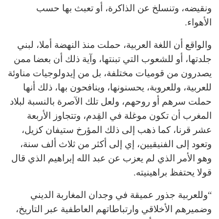
ونقيضه، وتنسلخ عن الذاكرة، أو تعبث بها حسب
الأهواء.
والواقع أن اللغة العربية، حملت منذ النهضة أملا، لبني
جلدتها، أو للشعوب التي تبنتها، وآية ذلك أن بعضا ممن
يصدرون من قوميات مختلفة، بل من إيدولوجيات مناوئة
للعربية، وللعروبة، يحسنونها، وينافحون بها، ذلك أنها
حملت سرهم أو روحهم، ولعل تلك الآصرة بالنسبة لبلاد
المغرب أن تكون موغلة في القِدم، وتتجاوز الأربعة
عشر قرنا، كما ذهب إلى ذلك المؤرخ ستيفان كزيل،
وتعود إلى الفنيقيين، إي إلى أكثر من ثلاث ألف سنة،
وهو الأمر الذي لم يعزب عن عبد الله إبراهيم الذي قال
قولا يحتفظ براهينيته.
“وللعربية جذور عميقة في وجدان المغاربة الديني
وضميرهم الأخلاقي وارتباطاتهم العاطفية عبر التاريخ،