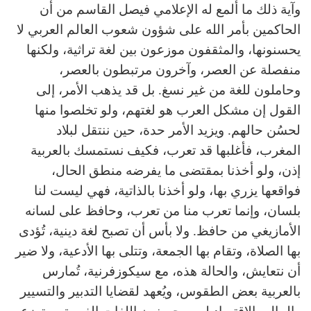
وآية ذلك ما ألمع له الإعلامي فيصل القاسم من أن
الحاكمين بأمر الله على شؤون شعوب العالم العربي لا
يحسنونها، والمثقفون موزعون بين لغة تراثية، ولكنها
منفصلة عن العصر، وآخرون مرتبطون بالعصر،
وحاملون للغة من غير نسغ. بل قد يذهب الأمر، إلى
القول إن مشكل العرب هو لغتهم، ولو تخلصوا منها
لحسُن حالهم. ويزيد الأمر حدة، حين ننتقل لبلاد
المغرب، فأغلبها قد تعرب، فكيف نستمسك بالعربية
إذن، ولو أخذنا بمقتضى ما يفرضه منطق الحال،
فواقعها يزري بها، ولو أخذنا بالذاتية، فهي ليست لنا
بلسان، وإنما تعرب منا من تعرب، وحافظ على لسانه
الأمازيغي من حافظ. ولا بأس أن تصبح لغة دينية، تُؤدى
بها الصلاة، وتقام بها الجمعة، وتتلى بها الأدعية، ولا ضير
أن نتعايش، والحالة هذه، مع سيكوزفرنية، تُمارس
بالعربية بعض الطقوس، ويُعهد لقضايا التدبير والتسيير