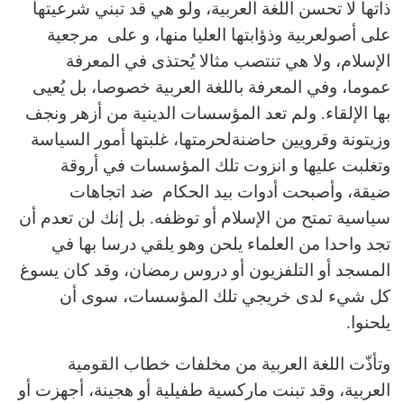
ذاتها لا تحسن اللغة العربية، ولو هي قد تبني شرعيتها
على أصولعربية وذؤابتها العليا منها، و على مرجعية
الإسلام، ولا هي تنتصب مثالا يُحتذى في المعرفة
عموما، وفي المعرفة باللغة العربية خصوصا، بل يُعيى
بها الإلقاء. ولم تعد المؤسسات الدينية من أزهر ونجف
وزيتونة وقرويين حاضنةلحرمتها، غلبتها أمور السياسة
وتغلبت عليها و انزوت تلك المؤسسات في أروقة
ضيقة، وأصبحت أدوات بيد الحكام ضد اتجاهات
سياسية تمتح من الإسلام أو توظفه. بل إنك لن تعدم أن
تجد واحدا من العلماء يلحن وهو يلقي درسا بها في
المسجد أو التلفزيون أو دروس رمضان، وقد كان يسوغ
كل شيء لدى خريجي تلك المؤسسات، سوى أن
يلحنوا.
وتأذّت اللغة العربية من مخلفات خطاب القومية
العربية، وقد تبنت ماركسية طفيلية أو هجينة، أجهزت أو