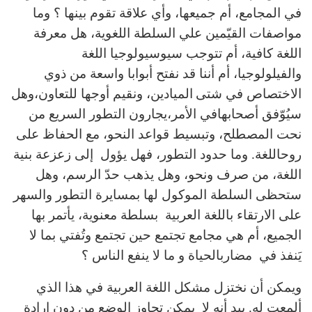
في المجامع، أم جميعها، وأي علاقة تقوم بينها ؟ وما
مواصفات القيّمين علي السلطة اللغوية، هل معرفة
اللغة كافية، أم تتوجب سيوسيولوجيا اللغة
والفيلولوجيا، أم أننا قد نفتح أبوابا واسعة من ذوي
الاختصاص في شتى
الميادين، ونقيم أوجها للتعاون،وهل
سيُوّفق أصحابهافي الأمر،يجارون التطور السريع من
نحت المصطلح، وتبسيط قواعد النحو، مع الحفاظ على
روحاللغة. وما حدود التطور، فهل يؤول إلى زعزعة بنية
اللغة، من صرف ونحو، وهل يذهب حدّ الرسم، وهل
ستحظى السلطة الموكول لها بمسايرة التطور والسهر
على الارتقاء باللغة العربية بسلطة معنوية، يأتمر بها
الجميع، أم هي مجامع تجتمع حين تجتمع وتُفتي بما لا
يَنفذ في مضاربالحياة و ما لا ينفع الناس ؟
ويمكن أن نختزل مشكل اللغة العربية في هذا الذي
ألمعت له. بيد أنه لا يمكن تجاوز الوضع من دون إرادة