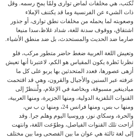
تُكتب، هي مخلفات لماض توارى ولمّا يمحِ رسمه. وقل
ذات الشيء عن الفرنسية وما قد يكتنف الإملاء
وصعوبته لما يحمله من مخلفات نطق توارى، أو جذور
اشتقاق، ووقوف سدنة للغة، شداد غلاظ،سدا منيعا
صارما ضد الحديث والمستحدث، بل ضد منطق الأشياء.
وتعيش اللغة العربية ضغط حاضر متطور مركب، فلو
نظرنا نَظرة يكون المقياس هو الكم، لاعتبرنا أنها تعيش
أزهى عصورها، فعدد المتحدثين بها يربو على كل ما
عرفته عبر السنين والأجيال والقرون، وهي قد اقتحمت
ميادينغير مسبوقة، وبخاصة في الإعلام، ولْننظرْ إلى
القنوات التلفزية الدولية، ومنها الجزيرة، ومنها العربية،
ومنها ب بس، ومنها فرانس 24، ومنها ن ب س،
والحرة، وسكاي نوز، وروسيا اليوم وهلم جرا. وقد
أزاحت تلك القنوات الفياصل، وطوّعت اللغة، وانتهت
إلى لغة ثالثة هي عوان ما بين الفصحى وما بين مختلف