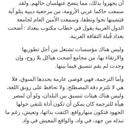
أن يجهروا بذلك، مما ينضح عنهلسان حالهم. ولقد
سمعت حاكما عربي الأرومة، من مرجعية دينية يتلو آية
فيَشينها نحوا ونطقا، وسمعت الأمين العام لجامعة
الدول العربية يقول في خطاب مكتوب ببغداد : أضحت
بغداد قُبلة الثقافة العربية.
وليس هناك مؤسسات تشتغل من أجل تطوريها
والارتقاء بها، من مجامع أضحت هياكل بلا روح، وإن
وجدت لم يقم تنسيق فيما بينها.
وأما الترجمة، فهي فوضى عارمة يحددها السوق، فلا
هي لا تلتزم دقة المصطلح، ولا تحافظ على رونق اللغة،
وليس هناك هيئات تنسيق بين البلدان، ولو أن لمصر
هيأة للترجمة كان يمكن أن تكون أداة تلتقي حولها
الجهود فتكون منهاروافع. اكتفت بذاتها، وتعيش، رغم ما
تبذله من جهد، في واد، والواقع المعيش في واد.