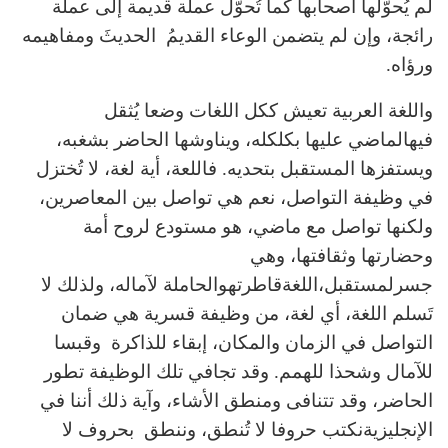
لم يُحوّلها أصحابها كما تُحوَّل عملة قديمة إلى عملة
رائجة، وإن لم يتضمن الوعاء القديمُ الحديثَ ومفاهيمه
ورؤاه.
واللغة العربية تعيش ككل اللغات وضعا يُثقل
فيهالماضي عليها بكلكله، ويناوشها الحاضر بشغبه،
ويستفزها المستقبل بتحديه. فاللعة، أية لغة، لا تُختزل
في وظيفة التواصل، نعم هي تواصل بين المعاصرين،
ولكنها تواصل مع ماضي، هو مستودع لروح أمة
وحضارتها وثقافتها، وهي
جسرلمستقبل،اللغةقاطرتهوالحاملة لآماله، ولذلك لا
تَسلم اللغة، أي لغة، من وظيفة قسرية هي ضمان
التواصل في الزمان والمكان، إبقاء للذاكرة وقبسا
للآمال وشحذا للهمم. وقد تجافي تلك الوظيفة تطور
الحاضر، وقد تتنافى ومنطق الأشاء، وآية ذلك أننا في
الإنجليزيةنكتب حروفا لا تُنطق، وننطق بحروف لا