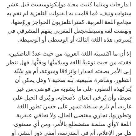
الدارجات.ومثلما كتبت مجلة دوإيكونوميست قبل عشر
سنوات ونيف، فما قامت به القنوات التلفزية لم تقم به
مجامع اللغة العربية. كسَرالتلفزيون الحواجز وروّضها،
ونهضت لغة وسيطةتجعل المغربي يفهم المشرقي في
يُسرفي هذه اللغة الثالثة أو الوسطى أو الوسيطة.
إلا أن ما اكتسبته اللغة العربية من حيث عددُ الناطقين،
فقدته من حيث نوعيةُ اللغة وسلامتُها ودقتُّها. فهل ننظر
إلى الأمر بصفته انحدارا وانزلاقا وميوعة، أم هو سُنّة
التطور، وظاهرة طبيعية، بَلْه صحية ؟ وهل يمكن أن
يُتركهذه التطور، على ما يشوبه من فوضى،من غير
ضبط، وأن يُرخى العنان لأصحابه، و يُترك الحبل على
غاربه، أم تَلزم سلطة تسهر على حسن تطور اللغة
وتطوريها، تجاري مقتضى الحال، ولا تجافي عبقرية
اللغة ؟وأي سلطة ستضطلع بالأمر، ومن أي مستوى،
هل من الإعلام، أم في المدرسة، أمفي دور النشر، أو