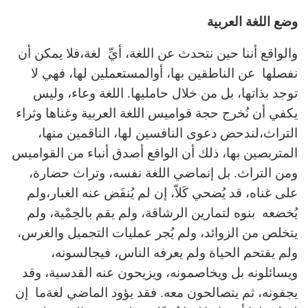
وضع اللغة العربية
والواقع أننا حين نتحدث عن اللغة، أيِّ لغة،فلا يمكن أن
نفصلها عن الناطقين بها، أوالمستعملين لها، فهي لا
توجد بذاتها، بل من خلال حامليها. اللغة وعاء، وليس
يكفي أن نُخرج حجة قواميس اللغة العربية وغناها وثراء
التراث،لندحض دعوى النافسين لها، الناقمين منها،
المتربصين بها، ذلك أن الواقع أصدق أنباء من القواميس
ومن التراث. بل إنماضي اللغة نفسه، وتراث حضارة،
على غناه، قد يُضحي كَلاّ، إن لم يُنفَض عنه الغبار،ولم
يُخضعه بنوه لتمارين الرشاقة، ولم يقم بالحِمْية، ولم
يتخلص من الزوائد، ولم يُجر عمليات التجميل والغرس،
ولم يقتحم الحياة ولم يعرفه الناس، فيجالسونه،
ويسائلونه بل ويخاصمونه، ويزيحون عنه القدسية، وقد
يجفونه، ثم يتصالحون معه. فقد يؤود الماضي لغةما إن