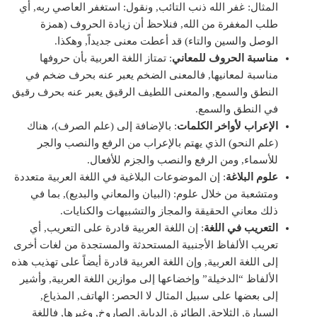
المثال: غفر الله ذنب التائب, ونقول: استغفر العاصي ربه, أي
طلب المغفرة من الله, فنلاحظ أن زيادة الحروف (همزة
الوصل والسين والتاء) قد أعطت معنى جديداً, وهكذا.
مناسبة الحروف للمعاني
: تمتاز اللغة العربية بأن حروفها
مناسبة لمعانيها, فالمعنى الضخم يعبر عنه بحرف ضخم في
النطق والسمع, والمعنى اللطيف الرقيق يعبر عنه بحرف رقيق
في النطق والسمع.
الإعراب لأواخر الكلمات
: بالإضافة إلى (علم الصرف)، هناك
(علم النحو) الذي يهتم بالإعراب من الرفع والنصب والجر
للأسماء, ومن الرفع والنصب والجزم للأفعال.
علوم البلاغة
: إن الموضوعات البلاغية في اللغة العربية متعددة
ومتشعبة من خلال علوم: (البيان والمعاني والبديع), بما في
ذلك معاني الحقيقة والمجاز والتشبيهات والكنايات.
التعريب في اللغة
: إن اللغة العربية قادرة على التعريب, أي
تعريب الألفاظ الأجنبية المستحدثة والمستجدة من لغات أخرى
إلى اللغة العربية, وإن اللغة العربية قادرة أيضاً على تهذيب هذه
الألفاظ “الدخيلة” وإخضاعها إلى موازين اللغة العربية, وأشير
إلى بعضها على سبيل المثال لا الحصر: الهاتف, المذياع,
السيارة, الثلاجة, الطائرة, الدبابة, الصاروخ, وغيرها, فاللغة