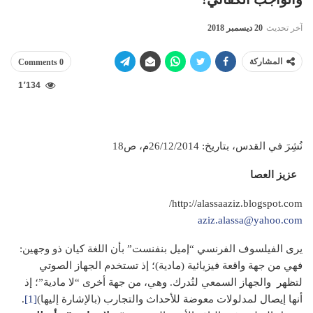
آخر تحديث
20 ديسمبر 2018
المشاركة
0 Comments
1٬134
نُشِرَ في القدس، بتاريخ: 26/12/2014م، ص18
عزيز العصا
http://alassaaziz.blogspot.com/
aziz.alassa@yahoo.com
يرى الفيلسوف الفرنسي “إميل بنفنست” بأن اللغة كيان ذو وجهين:
فهي من جهة واقعة فيزيائية (مادية)؛ إذ تستخدم الجهاز الصوتي
لتظهر والجهاز السمعي لتُدرك. وهي، من جهة أخرى “لا مادية”؛ إذ
أنها إيصال لمدلولات معوضة للأحداث والتجارب (بالإشارة إليها)
[1]
.