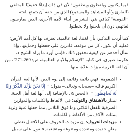
فيما يكتبون ويلفظون وينطقون؛ لأن في ذلك إيذاءً حقيقيًا للمتلقي
(القارئ و/أو المشاهد والمستمع) الذي من حقه أن يتمتع بلغته
“القومية” كباقي بني البشر من أبناء الأمم الأخرى، الذين يمارسون
لغاتهم، دون أن يلحنوا ولا يخطئوا.
كما أردت التذكير، بأن لغتنا، لغة عالمية، تعترف بها كل أمم الأرض؛
فعلينا أن نكون، كل من موقعه، قادرين على حفظها وحمايتها. وإذا
سأل أحدهم عن كيفية تحقيق ذلك، فإنني أورد ما يراه الشيخ د.
عكرمة صبري، في كتابه “الإسلام والأيام العالمية، ص: 269-271″، من
أن للغة العربية ميزات عدّة، منها:
الديمومة
: فهي دائمة وقائمة إلى يوم الدين, لأنها لغة القرآن
الكريم فالله –سبحانه وتعالى– يقول: ”
إِنَّا نَحْنُ نَزَّلْنَا الذِّكْرَ وَإِنَّا
لَهُ لَحَافِظُونَ
” }الحجر:9{, بالإضافة إلى أنها لغة أهل الجنة.
تمتاز
بالاشتقاق والتوليد
؛ في الألفاظ والكلمات والموازين
الصرفية للفعل الثلاثي وما فوق الثلاثي, مما جعلها غنية وثرية
بمئات الآلاف من الألفاظ والكلمات.
مزيدات الحروف
: إن مزيدات الحروف على الأفعال تعطي
معانٍ جديدة ومتعددة ومتنوعة ومتشعبة, فنقول على سبيل