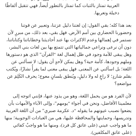
العربية تمتاز بالثبات كما تمتاز بالتطور أيضاً, فهي تتقبل ألفاظًا
دخيلة وتعربها.
بعد هذا كله؛ بقي القول: إن لغتنا دليل عزتنا، وتعبير عن قوتنا
وحضورنا الحضاري بين أمم الأرض. فهل بقي، بعد ذلك، من مبررٍ لأن
نستمر في إهمالها وعدم الاكتراث بها عند أحاديثنا وخطاباتنا وكتاباتنا،
دون أن نرعى ونراعي جمالياتها التي تتمتع بها بين لغات بني البشر،
وهل يبقى للأمة وجود في ظل إهمال لغة “القرآن” الذي هو دستورها
وملهم وجودها، كأمة حية؟ وهل يمكن لأحدٍ أن يقول: لا تسألني عن
اللغة؛ بل اسألني عن المعنى. فهل يبقى معنى لما يقرأُ نشازًا، ويُكتب
بقلم شاردٍ؛ لا راعٍ له ولا دليلٍ، ويُنطق بلسانٍ معوج؛ يحرف الكَلِمَ عن
مواضعهِ؟
لأن الفرد هو من يحمل اللغة، وهو من يذود عنها، فإنني اتوجه إلى
معلمينا الأفاضل، ونحن في أجواء “يومهم”، وإلى الآباء والأمهات بأن
يضعوا نصبب عيونهم ما يقوله “د. عكرمة صبري” من أن اللغة العربية
وتدريسها، وحمايتها والمحافظة عليها، هي من العبادات الوجوبية؛ منها
ما هو واجب عيني (على عاتق كل فرد)، ومنها ما هو واجبٌ كفائي
(على عاتق المكلفين).