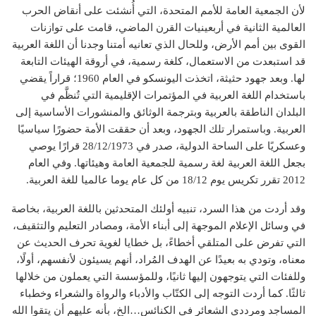
لأن الجمعية العامة للأمم المتحدة، التي أُنشئت على أنقاض الحرب
العالمية الثانية في أربعينيات القرن الماضي، قامت على توازنات
القوى بين أمم الأرض، وللحال الذي تعانيه أمتنا وجدنا أن اللغة العربية
قد استبعدت من الاستعمال، كلغة رسمية، في أروقة الهيئات التابعة
لها. وبعد جهود حثيثة، اتخذت اليونسكو في العام 1960؛ قراراً يقضي
باستخدام اللغة العربية في المؤتمرات الإقليمية التي تُنظَّم في
البلدان الناطقة بالعربية وبترجمة الوثائق والمنشورات الأساسية إلى
العربية. وباستمرار تلك الجهود، وبعد أن حققت الأمة حضورًا سياسيًا
وعسكريًا على الساحة الدولية، صدر في 28/12/1973 قرارًا يوصي
بجعل اللغة العربية لغة رسمية للجمعية العامة وهيئاتها. وفي العام
2012 تقرر تكريس يوم 18/12 من كل عام يوما عالميا للغة العربية.
وقد أردت من هذا السرد، تنبيه أولئك المتحدثين باللغة العربية، بخاصة
في وسائل الإعلام الموجهة إلى أبناء الأمة، ومصادر التعليم والتثقيف،
التي تفرض على المتلقي أخطاءً، بل خطايا لغوية تحرف الحديث عن
معناه، وتودي به بعيدًا عن الهدف المُراد، أنهم يسيئون لأنفسهم، أولًا،
وللفئات التي يتوجهون إليها ثانيًا، وللمؤسسة التي يعملون من خلالها
ثالثًا. كما أردت التوجه إلى الكتّاب والأدباء والرواة والشعراء وخطباء
المساجد ومرددي الشعائر في الكنائس…الخ، بأنه عليهم أن يتقوا الله