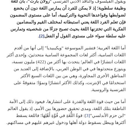
ويقول الفيلسوف والناقد الأدبي الفرنسي “
رولان بارت”، بأن للغة
وظيفة سلطوية؛ إذ لا يمكن للفرد أن يمارس اللغة دون أن يخضع
لضوابطها وقواعدها النحوية والتركيبية، أما على مستوى المضمون
فإن تعلم الفرد اللغة يعني استبطانه لمختلف القيم والمضامين
الفكرية التي تختزنها اللغة بحيث تصبح جزءًا من شخصيته وتمارس
عليه سلطة سواء على مستوى القول أو الفعل
[2]
.
أما اللغة العربية؛ فتشير الموسوعة “ويكيبيديا” إلى أنها من أقدم
اللغات السامية، أكثر لغات المجموعة السامية متحدثينَ، وإحدى أكثر
اللغات انتشارًا في العالم؛ يتحدث بها أكثر من (422) مليون نسمة،
ويتوزع متحدثوها في في الوطن العربي، بالإضافة إلى العديد من
المناطق الأخرى المجاورة، وهي من بين اللغات السبع الأكثر
استخدامًا في الإنترنت، وكذلك الأكثر انتشارًا ونموًا؛ متفوقةً على
الفرنسية والروسية.
أما من حيث قوة اللغة والقدرة على انتشارها، فيعود ذلك إلى الأمة
الناطقة بتلك اللغة، ومدى تحقيق حضورها بين الأمم، إذ يقول العالم
“ابن حزم الأندلسي”
[3]
: قوةُ اللُّغَةِ في قُوَّةِ أَهْلِهَا؛ فاللغة يسقط
أكثرها ويبطل بسقوط دولة أهلها ودخول غيرهم عليهم في مساكنهم.