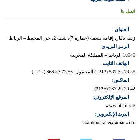
اتصل بنا
العنوان
:
زنقة دكار، إقامة بسمة (عمارة 7)، شقة 2، حي المحيط – الرباط
الرمز البريدي
:
10040 الرباط – المملكة المغربية
الهاتف الثابت
:
537.73.78.85 (212+)
المحمول 666.47.73.56 (212+)
الفاكس
:
537.26.26.42 (+212)
الموقع الإلكتروني
:
www.iitilaf.org
البريد الإلكتروني
:
coalitionarabe@gmail.com