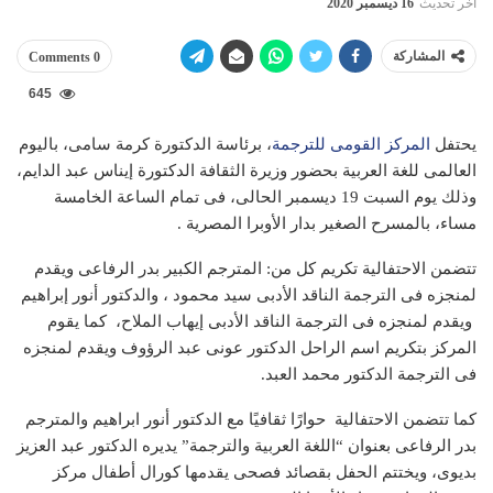
آخر تحديث
16 ديسمبر 2020
المشاركة
0 Comments
645
يحتفل
المركز القومى للترجمة
، برئاسة الدكتورة كرمة سامى، باليوم
العالمى للغة العربية بحضور وزيرة الثقافة الدكتورة إيناس عبد الدايم،
وذلك يوم السبت 19 ديسمبر الحالى، فى تمام الساعة الخامسة
مساء، بالمسرح الصغير بدار الأوبرا المصرية .
تتضمن الاحتفالية تكريم كل من: المترجم الكبير بدر الرفاعى ويقدم
لمنجزه فى الترجمة الناقد الأدبى سيد محمود ، والدكتور أنور إبراهيم
ويقدم لمنجزه فى الترجمة الناقد الأدبى إيهاب الملاح، كما يقوم
المركز بتكريم اسم الراحل الدكتور عونى عبد الرؤوف ويقدم لمنجزه
فى الترجمة الدكتور محمد العبد.
كما تتضمن الاحتفالية حوارًا ثقافيًا مع الدكتور أنور ابراهيم والمترجم
بدر الرفاعى بعنوان “اللغة العربية والترجمة” يديره الدكتور عبد العزيز
بديوى، ويختتم الحفل بقصائد فصحى يقدمها كورال أطفال مركز