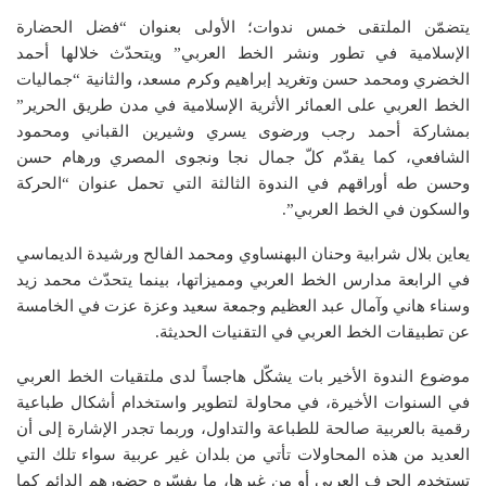
يتضمّن الملتقى خمس ندوات؛ الأولى بعنوان “فضل الحضارة
الإسلامية في تطور ونشر الخط العربي” ويتحدّث خلالها أحمد
الخضري ومحمد حسن وتغريد إبراهيم وكرم مسعد، والثانية “جماليات
الخط العربي على العمائر الأثرية الإسلامية في مدن طريق الحرير”
بمشاركة أحمد رجب ورضوى يسري وشيرين القباني ومحمود
الشافعي، كما يقدّم كلّ جمال نجا ونجوى المصري ورهام حسن
وحسن طه أوراقهم في الندوة الثالثة التي تحمل عنوان “الحركة
والسكون في الخط العربي”.
يعاين بلال شرابية وحنان البهنساوي ومحمد الفالح ورشيدة الديماسي
في الرابعة مدارس الخط العربي ومميزاتها، بينما يتحدّث محمد زيد
وسناء هاني وآمال عبد العظيم وجمعة سعيد وعزة عزت في الخامسة
عن تطبيقات الخط العربي في التقنيات الحديثة.
موضوع الندوة الأخير بات يشكّل هاجساً لدى ملتقيات الخط العربي
في السنوات الأخيرة، في محاولة لتطوير واستخدام أشكال طباعية
رقمية بالعربية صالحة للطباعة والتداول، وربما تجدر الإشارة إلى أن
العديد من هذه المحاولات تأتي من بلدان غير عربية سواء تلك التي
تستخدم الحرف العربي أو من غيرها، ما يفسّره حضورهم الدائم كما