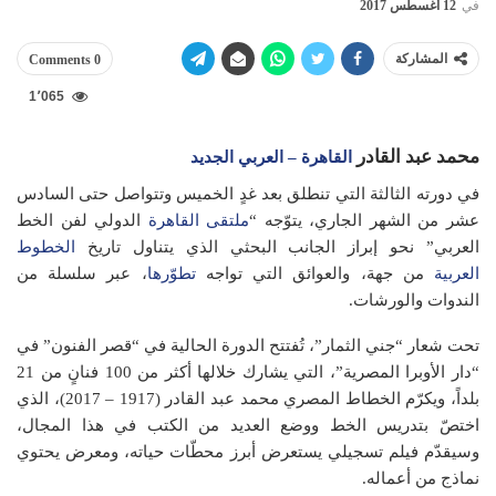
في
12 أغسطس 2017
المشاركة
0 Comments
1٬065
محمد عبد القادر
القاهرة – العربي الجديد
في دورته الثالثة التي تنطلق بعد غدٍ الخميس وتتواصل حتى السادس
عشر من الشهر الجاري، يتوّجه “
ملتقى القاهرة
الدولي لفن الخط
العربي” نحو إبراز الجانب البحثي الذي يتناول تاريخ
الخطوط
العربية
من جهة، والعوائق التي تواجه
تطوّرها
، عبر سلسلة من
الندوات والورشات.
تحت شعار “جني الثمار”، تُفتتح الدورة الحالية في “قصر الفنون” في
“دار الأوبرا المصرية”، التي يشارك خلالها أكثر من 100 فنانٍ من 21
بلداً، ويكرّم الخطاط المصري محمد عبد القادر (1917 – 2017)، الذي
اختصّ بتدريس الخط ووضع العديد من الكتب في هذا المجال،
وسيقدّم فيلم تسجيلي يستعرض أبرز محطّات حياته، ومعرض يحتوي
نماذج من أعماله.