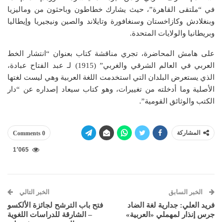
في “ملتقى القاهرة”، حيث يشارك خطاطون وباحثون من وماليزيا
وبنغلادش وكازاخستان وسنغافورة وتايلاند والصين ونيجيريا وإيطاليا
وبريطانيا والولايات المتحدة.
على هامش المحاضرة، تجري مناقشة كتاب بعنوان “انتشار الخط
العربي في العالم الشرقي والغربي” (1915) لـ عبد الفتاح عبادة،
الذي يستعرض البلدان التي استخدمت اللغة العربية وهي ليست لغتها
الأصلية وما أدخلته من تغييرات، وهو كتاب سيعاد إصداره عن “دار
الكتب والوثائق القومية”.
المشاركة
0 Comments
1٬065
الخبر السابق
الخبر التالي
فريد العلي: جدارية لغة الضاد
فتح باب الترشح لجائزة الألكسو
جرس إنذار لمهملي «العربية»
– الشارقة للدراسات اللغوية