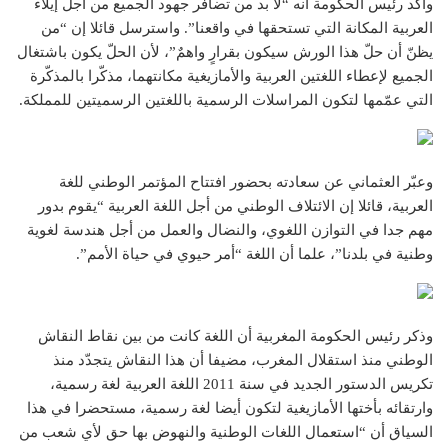
وأكد رئيس الحكومة أنه “لا بد من تضافر جهود الجميع من أجل إيلاء
العربية المكانة التي تستحقها في واقعنا”. واسترسل قائلا إن “من
يظنّ أن حلّ هذا الورش سيكون بقرارٍ واهمٌ”، لأن الحلّ يكون باشتغال
الجميع لإعطاء اللغتين العربية والأمازيغية مكانتهما، مذكّرا بالمذكّرة
التي عمّمها لتكون المراسلات الرسمية باللغتين الرسميتين للمملكة.
وعبّر العثماني عن سعادته بحضور افتتاح المؤتمر الوطني للغة
العربية، قائلا إن الائتلاف الوطني من أجل اللغة العربية “يقوم بدور
مهم جدا في التوازن اللغوي، والنضال والعمل من أجل هندسة لغوية
وطنية في بلدنا”، علما أن اللغة “أمر حيوي في حياة الأمم”.
وذكر رئيس الحكومة المغربية أن اللغة كانت من بين نقاط النقاش
الوطني منذ استقلال المغرب، مضيفا أن هذا النقاش يتجدّد منذ
تكريس الدستور الجديد في سنة 2011 اللغة العربية لغة رسمية،
وارتقائه بأختها الأمازيغية لتكون أيضا لغة رسمية، مستحضرا في هذا
السياق أن “استعمال اللغات الوطنية والنهوض بها حق لأي شعب من