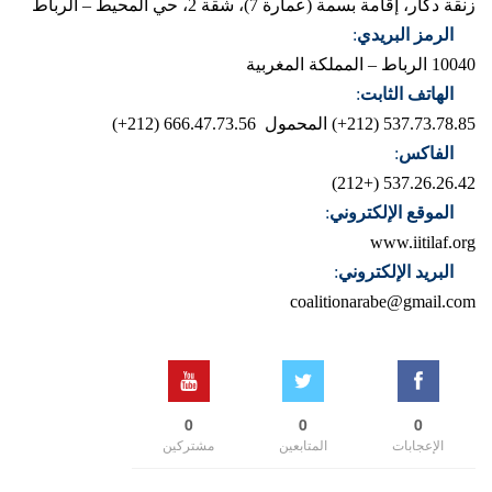
زنقة دكار، إقامة بسمة (عمارة 7)، شقة 2، حي المحيط – الرباط
الرمز البريدي
:
10040 الرباط – المملكة المغربية
الهاتف الثابت
:
537.73.78.85 (212+)
المحمول 666.47.73.56 (212+)
الفاكس
:
537.26.26.42 (+212)
الموقع الإلكتروني
:
www.iitilaf.org
البريد الإلكتروني
:
coalitionarabe@gmail.com
0
0
0
الإعجابات
المتابعين
مشتركين