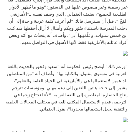
المحكمة حكما ابتدائيا أُكّدَ استئنافيا وألغى قرارا إداريا لاستعمال لغة
غير رسمية وغير منصوص عليها في الدستور؛ “وهو ما يُظهِر الأدوار
الطليعية للجميع”، يضيف العثماني، الذي وصف نفسه بـ”الأمازيغي
القحّ “، قبل أن يسترسل قائلا: “لم أعرف كلمة عربية واحدة إلى أن
دخلت المدرسة باستثناء سُوَر وحِكَم وأمثال لا أزال أحفظها منذ كنت
ابن خمس سنوات، وعلّمَنِيها أبي”. وأضاف أنه يتحدّث مع أمّه وبعض
أفراد عائلته بالأمازيغية فقط لأنها الأسهل في التواصل معهم.
“ورغم ذلك” أوضح رئيس الحكومة أنه “سعيد وفخور بالحديث باللغة
العربية في مستوى مقبول، والكتابة بها”. وأضاف أنه “من المناضلين
الداعمين لاستعمالها هي والأمازيغية في الحياة العامة والتعليم”،
مشيرا إلى حاجة هاتين اللغتين إلى دعم مهني، ومؤسسات تترجم
إنتاج الحضارة المعاصرة إلى اللغة العربية، “لأننا نحتاج زخما في
الترجمة، فعدم الاستعمال المكثف للغة في مختلف المجالات العلمية
والتقنية يجعل استعمالها محدودا”، يقول العثماني.