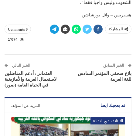
الشعوب وليس واجبا فقط”.
هسبريس – وائل بورشاشن
المشاركة
0 Comments
1٬074
الخبر السابق
الخبر التالي
بلاغ صحفي المؤتمر السادس
العثماني: أدعم المناضلين
للغة العربية
لاستعمال العربية والأمازيغية
في الحياة العامة (صور)
قد يعجبك ايضا
المزيد عن المؤلف
الائتلاف في الإعلام