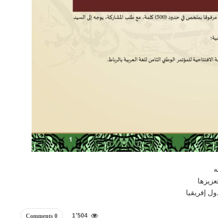
ه
عزيزها
ول إفريقيا
1٬504
0 Comments