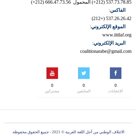
537.73.78.85 (212+)
المحمول 666.47.73.56 (212+)
الفاكس
:
537.26.26.42 (+212)
الموقع الإلكتروني
:
www.iitilaf.org
البريد الإلكتروني
:
coalitionarabe@gmail.com
0
0
0
الإعجابات
المتابعين
مشتركين
الائتلاف الوطني من أجل اللغة العربية © 2021 - جميع الحقوق محفوظة.