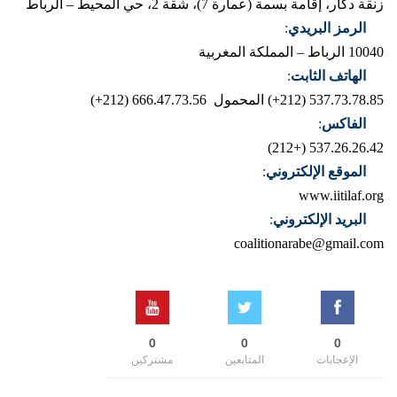
زنقة دكار، إقامة بسمة (عمارة 7)، شقة 2، حي المحيط – الرباط
الرمز البريدي
:
10040 الرباط – المملكة المغربية
الهاتف الثابت
:
537.73.78.85 (212+)
المحمول 666.47.73.56 (212+)
الفاكس
:
537.26.26.42 (+212)
الموقع الإلكتروني
:
www.iitilaf.org
البريد الإلكتروني
:
coalitionarabe@gmail.com
0
0
0
الإعجابات
المتابعين
مشتركين