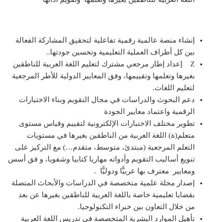
إنشاء منصة عالمية رقمية تفاعلية لتحقيق المشاركة الفعالة
بين كل أطراف العملية التعليمية وتحسين جودتها..
Z إعداد إطار مرجعي مشترك لتعليم اللغة العربية للناطقين
بغيرها وتعلمها وتقييمها، وفق المعايير الدولية للأطر المرجعية
لتعليم اللغات.
دعم البحوث والدراسات في مجال التقويم وبناء الاختبارات
الرقمية واعتماد معايير الجودة
تطوير مختلف الاختبارات الإلكترونية لتقييم وقياس مستوى
متعلم(ة) اللغة العربية من الناطقين بغيرها في مستويات
التعلم المرجعية (مبتدئ، متوسط، متقدم…) مع التركيز على
تنويع أساليب التقويم وأدواته مهاريا كتابيا وشفويا، و فق أسس
ومعايير معترف بها عربيًّا ودوليًّا .
إصدار مجلة علمية متخصصة في الدراسات والأبحاث المتصلة
بقضايا تعليمية خاصة باللغة العربية للناطقين بغيرها عن بعد
من خلال التعاون بين خبراء التكنولوجيا.
تأهيل الموارد البشرية المتخصصة في تدريس اللغة العربية