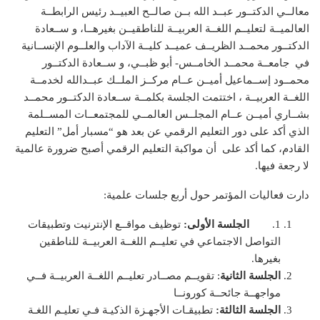
معالــي الدكتــور عبــد الله بــن صالــح العبيــد رئيس الرابطــة
العالميــة لتعليــم اللغــة العربيــة للناطقيــن بغيرهــا، و ســعادة
الدكتــور محمــد الظريــف عميــد كليــة الآداب والعلــوم الإنســانية
في جامعــة محمــد الخامــس- أبو ظبــي، و ســعادة الدكتــور
محمــود إســماعيل أميــن عــام مركــز الملــك عبــدالله لخدمــة
اللغــة العربيــة ، اختتمت الجلسة بكلمــة ســعادة الدكتــور محمــد
بشــاري أميــن عــام المجلــس العالمــي للمجتمعــات المســلمة
الذي أكد على دور التعليم الرقمي عن بعد هو “مسبار أمل” التعليم
القادم، كما أكد على أن مواكبة التعليم الرقمي أصبح ضرورة عالمية
لا رجعة فيها.
دارت فعاليات المؤتمر حول أربع جلسات علمية:
1.
الجلسة الأولى:
توظيف مواقــع الإنترنيت وتطبيقات
التواصل الاجتماعي في تعليــم اللغــة العربيــة للناطقين
بغيرها.
الجلسة الثانية
: تقويــم مصــادر تعليــم اللغــة العربيــة فــي
مواجهــة جائحــة كورونــا
الجلسة الثالثة:
تطبيقـات الأجهـزة الذكيـة فـي تعليـم اللغـة