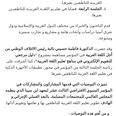
العربيـة للناطقيـن بغيرهـا.
الجلسة الرابعة
: قضايا في تعليــم اللغــة العربيــة للناطقيــن
بغيرها.
قدم الباحثون والخبراء من مختلف الدول العربية والإسلامية ودول
شرق آسيا دراسات وأبحاث هامة و مشاريع و تجارب متميزة
ومتنوعة.
وقد حضرت
الدكتورة فاطمة حسيني نائبة رئيس الائتلاف الوطني من
أجل اللغة العربية
في المؤتمر مساهمة بمشروع “
دليل مرجعي
للتقويم الإلكتروني في مناهج تعليم اللغة العربية”،
كما أشرفت على
رئاسة الجلسة الثالثة من المؤتمر في محور: تطبيقات الأجهزة الذكية
في تعليم اللغة العربية للناطقين بغيرها.
تميزت التوصيات التي قدمها المشاركون والمشاركات في
المؤتمر السنوي الافتراضي الثالث عشر لمعهد ابن سينا الذي ينظمه
المجلس العالمي للمجتمعات المسلمة، بالبعد العملي الإجرائي و
الهادف
تطوير تعليم اللغة العربية للناطقين بها و تعلمها وتقويم أدائها.
و من أهم هذه التوصيات :