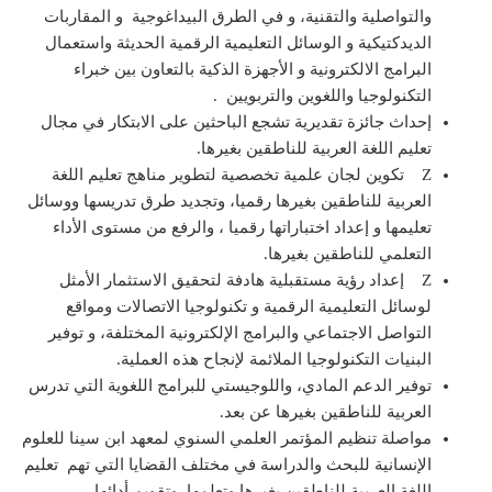
والتواصلية والتقنية، و في الطرق البيداغوجية و المقاربات
الديدكتيكية و الوسائل التعليمية الرقمية الحديثة واستعمال
البرامج الالكترونية و الأجهزة الذكية بالتعاون بين خبراء
التكنولوجيا واللغوين والتربويين .
إحداث جائزة تقديرية تشجع الباحثين على الابتكار في مجال
تعليم اللغة العربية للناطقين بغيرها.
Z تكوين لجان علمية تخصصية لتطوير مناهج تعليم اللغة
العربية للناطقين بغيرها رقميا، وتجديد طرق تدريسها ووسائل
تعليمها و إعداد اختباراتها رقميا ، والرفع من مستوى الأداء
التعلمي للناطقين بغيرها.
Z إعداد رؤية مستقبلية هادفة لتحقيق الاستثمار الأمثل
لوسائل التعليمية الرقمية و تكنولوجيا الاتصالات ومواقع
التواصل الاجتماعي والبرامج الإلكترونية المختلفة، و توفير
البنيات التكنولوجيا الملائمة لإنجاح هذه العملية.
توفير الدعم المادي، واللوجيستي للبرامج اللغوية التي تدرس
العربية للناطقين بغيرها عن بعد.
مواصلة تنظيم المؤتمر العلمي السنوي لمعهد ابن سينا للعلوم
الإنسانية للبحث والدراسة في مختلف القضايا التي تهم تعليم
اللغة العربية للناطقين بغيرها وتعلمها وتقويم أدائها