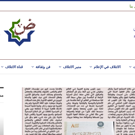
بنا
ت
الائتلاف في الإعلام
منبر الائتلاف
فن وثقافة
قناة الائتلاف
مس