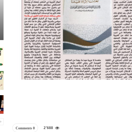
2٬688
0 Comments