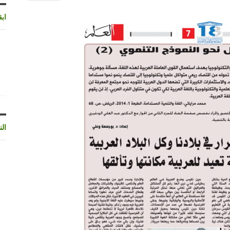
اب
الن