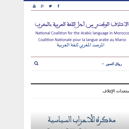
رواق الصور
تجدات الإئتلاف