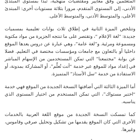
المتعلمين وفق معايير ومقتضيات منهجية، تبدأ بمستوى المبتدئ
الأدنى، إلى المستوى المتقدم، مرورا بثلاثة مستويات أخرى: المبتدئ
الأعلى، والمتوسط الأدنى، والمتوسط الأعلى.
وتتلخص الميزة الثانية في إطلاق ثلاث بوابات تعليمية بمسميات
جديدة: “لغة الإعلام “، وتقتصر على ما تنتجه الجزيرة من مواد مكتوبة
ومسموعة ومرئية. و”لغة عامة”، وهي عبارة عن دروس يعدها الموقع
داخليا أو بالتعاون مع جامعات ومؤسسات مختصة في التعليم. فضلا
عن بوابة “مجتمعنا” التي تمكن المستخدمين من الإسهام المباشر
في إعداد مواد للموقع عبر خدمة “أنت تُعلِّم”، أو المشاركة بمدونة، أو
الاستفادة من خدمة “سل الأستاذ” المتميزة.
أما الميزة الثالثة التي أضافتها النسخة الجديدة من الموقع فهي خدمة
“اختبر مستواك”، التي تمكن المستخدم من اختيار المستوى الذي
يناسبه.
كما تمسكت النسخة الجديدة من موقع اللغة العربية بالخدمات
الأخرى التي كان الموقع يقدمها من تشكيل وتحليل صرفي وقاموس،
وغيرها.