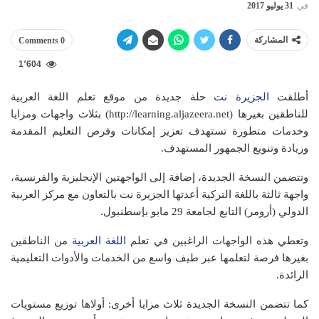
في
31 يوليو 2017
المشاركة
0 Comments
1٬604
أطلقت
الجزيرة
نت
حلة جديدة من موقع تعلم اللغة العربية
للناطقين بغيرها (http://learning.aljazeera.net) بثلاث واجهات ومزايا
وخدمات متطورة تستهدف تعزيز إمكانات وفرص التعليم المقدمة
وزيادة وتنويع الجمهور المستهدف.
وتتضمن النسخة الجديدة، إضافة إلى الواجهتين الإنجليزية والفرنسية،
واجهة ثالثة باللغة التركية أعدتها الجزيرة نت بالتعاون مع مركز العربية
الدولي (أرومر) التابع لجامعة 29 مايو بإسطنبول.
وتعطي هذه الواجهات الراغبين في تعلم
اللغة العربية
من الناطقين
بغيرها فرصة لتعلمها عبر طيف واسع من الخدمات والأدوات التعليمية
الرائدة.
كما تتضمن النسخة الجديدة ثلاث مزايا أخرى: أولاها توزيع مستويات