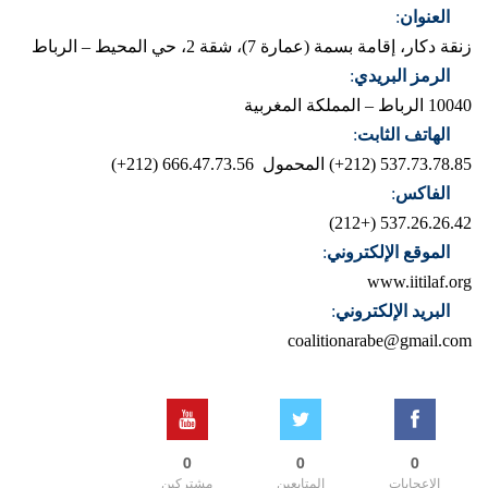
العنوان
:
زنقة دكار، إقامة بسمة (عمارة 7)، شقة 2، حي المحيط – الرباط
الرمز البريدي
:
10040 الرباط – المملكة المغربية
الهاتف الثابت
:
537.73.78.85 (212+)
المحمول 666.47.73.56 (212+)
الفاكس
:
537.26.26.42 (+212)
الموقع الإلكتروني
:
www.iitilaf.org
البريد الإلكتروني
:
coalitionarabe@gmail.com
0
0
0
الإعجابات
المتابعين
مشتركين