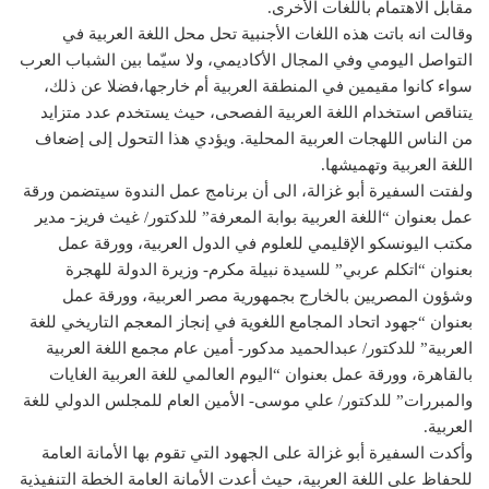
مقابل الاهتمام باللغات الأخرى.
وقالت انه باتت هذه اللغات الأجنبية تحل محل اللغة العربية في
التواصل اليومي وفي المجال الأكاديمي، ولا سيّما بين الشباب العرب
سواء كانوا مقيمين في المنطقة العربية أم خارجها،فضلا عن ذلك،
يتناقص استخدام اللغة العربية الفصحى، حيث يستخدم عدد متزايد
من الناس اللهجات العربية المحلية. ويؤدي هذا التحول إلى إضعاف
اللغة العربية وتهميشها.
ولفتت السفيرة أبو غزالة، الى أن برنامج عمل الندوة سيتضمن ورقة
عمل بعنوان “اللغة العربية بوابة المعرفة” للدكتور/ غيث فريز- مدير
مكتب اليونسكو الإقليمي للعلوم في الدول العربية، وورقة عمل
بعنوان “اتكلم عربي” للسيدة نبيلة مكرم- وزيرة الدولة للهجرة
وشؤون المصريين بالخارج بجمهورية مصر العربية، وورقة عمل
بعنوان “جهود اتحاد المجامع اللغوية في إنجاز المعجم التاريخي للغة
العربية” للدكتور/ عبدالحميد مدكور- أمين عام مجمع اللغة العربية
بالقاهرة، وورقة عمل بعنوان “اليوم العالمي للغة العربية الغايات
والمبررات” للدكتور/ علي موسى- الأمين العام للمجلس الدولي للغة
العربية.
وأكدت السفيرة أبو غزالة على الجهود التي تقوم بها الأمانة العامة
للحفاظ على اللغة العربية، حيث أعدت الأمانة العامة الخطة التنفيذية