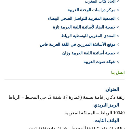
> اتحاد كتاب المغرب
> مركز دراسات الوحدة العربية
> الجمعية المغربية للتواصل الصحي البيضاء
> جمعية الضاد لأساتذة اللغة العربية تازة
> المنتدى المغربي للوسطية الرباط
> موقع الأساتذة المبرزين في اللغة العربية فاس
> جمعية أساتذة اللغة العربية وزان
> شبكة صوت العربية
اتصل بنا
العنوان
:
زنقة دكار، إقامة بسمة (عمارة 7)، شقة 2، حي المحيط – الرباط
الرمز البريدي
:
10040 الرباط – المملكة المغربية
الهاتف الثابت
:
537.73.78.85 (212+)
المحمول 666.47.73.56 (212+)