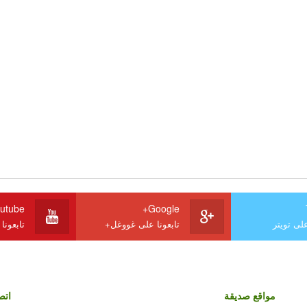
utube
Google+
على تويتر
تابعونا على غووغل+
تابعونا
مواقع صديقة
اتص