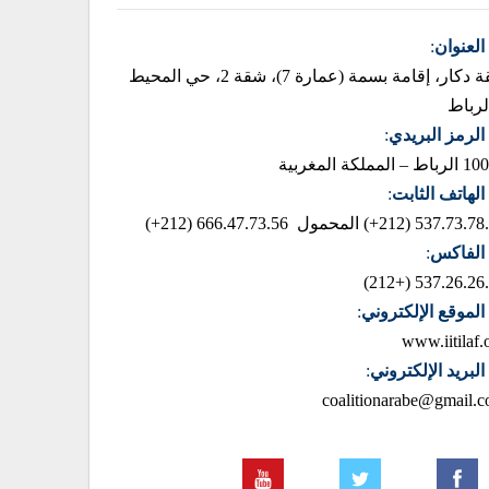
العنوان
:
زنقة دكار، إقامة بسمة (عمارة 7)، شقة 2، حي المحيط
لرباط
الرمز البريدي
:
– المملكة المغربية
الهاتف الثابت
:
537.73.78.85 (2
المحمول 666.47.73.56 (212+)
الفاكس
:
537.26.26.42 (+
الموقع الإلكتروني
:
www.iitilaf.
البريد الإلكتروني
:
coalitionarabe@gmail.