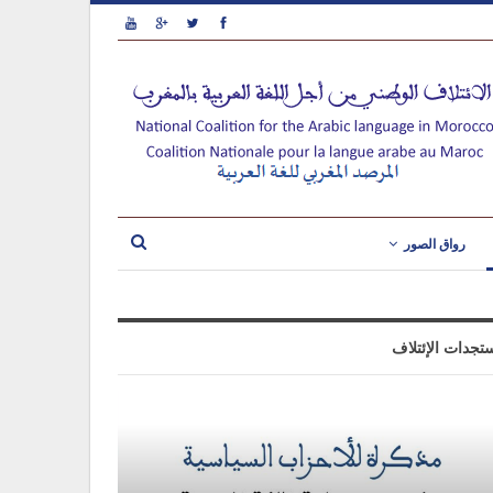
رواق الصور
تجدات الإئتلاف