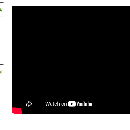
اب
الن