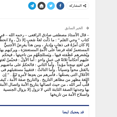
المشاركة
الخبر السابق
– قال الأستاذ مصطفى صادق الرافعى – رحمه الله – فى
كتاب ” وحي القلم” : ما ذَلّت لغةُ شعبٍ إلا ذلّ ، ولا انحطّ
إلا كان أمرُهُ فى ذهابٍ وإدبارٍ ، ومن هذا يفرِضُ الأجنبيُّ
المستعمرُ لغتَه فرضاً على الأمةِ المستعمَرَة ، ويركبهم بها
ويُشعرهم عَظَمَته فيها ، ويَستَلحِقُهُم من ناحيتها ، فيحكم
عليهم أحكاماً ثلاثةً فى عملٍ واحدٍ : أما الأولُ : فحبْسُ لغت
فى لغتِهِ سِجناً مؤبداً . وأما الثاني : فالحكمُ على ماضيهم
بالقتل محواً ونسياناً . وأما التالثُ : فتقييدُ مستقبلهم فى
الأغلالِ التى يصنعُها ، فأمرهم من بعدِها لأمرِهِ تَبَعٌ . ” إن
اللغة مظهر من مظاهر التاريخ . والتاريخ صفة الأمة ، كيفم
قلَّب أمر الله ، من حيث اتصالها بتاريخ الأمة واتصال الأمة
بها وجدتها الصفة الثابتة التي لا تزول إلا بزوال الجنسية
وانسلاخ الأمة من تاريخها
قد يعجبك ايضا