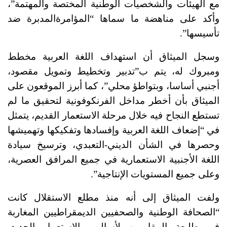
مع الهيئات والشخصيات الوطنية المختصة والمهتمة”،
وأكد على مناهضة ما سماها “المؤامرةالمدبرة ضد
تأسيسها”.
وسجل الميثاق أن استهداف اللغة العربية مخطط
ومبروك له، يتم ب”تدبير وتخطيط وتمويل مقصود،
أجنبي أساسا، وبتواطؤ محلي”، كما أبرز الموقعون على
الميثاق بأن أخطر مداخل الفرنكوفونية لتحقيق ما لم
تستطع النجاح فيه خلال مرحلة الاستعمار القديم، يتمثل
في “إضعاف اللغة العربية وإفسادها وتفكيكها وتهميشها
وحصرها في الشأن الديني-التعبدي، وترسيخ سيادة
اللغة الأجنبية الاستعمارية في جميع المرافق العصرية،
وعلى جميع المستويات الإنتاجية”.
ولفت الميثاق إلى أنه منذ مطلع الاستقلال كانت
“الصحافة الوطنية والصحفيين الديمقراطيين المغاربة
في طليعة المقاومين لأساليب الاستعمار الجديد،