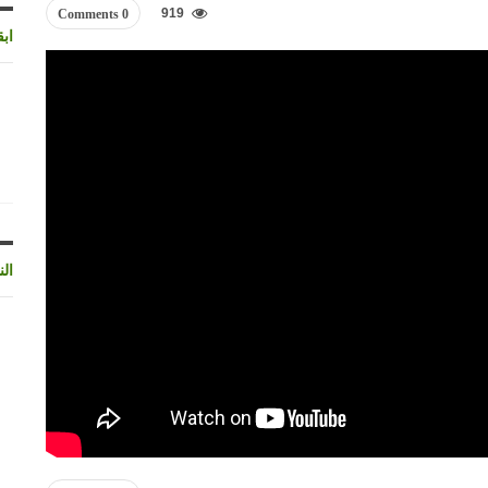
919
0 Comments
اب
الن