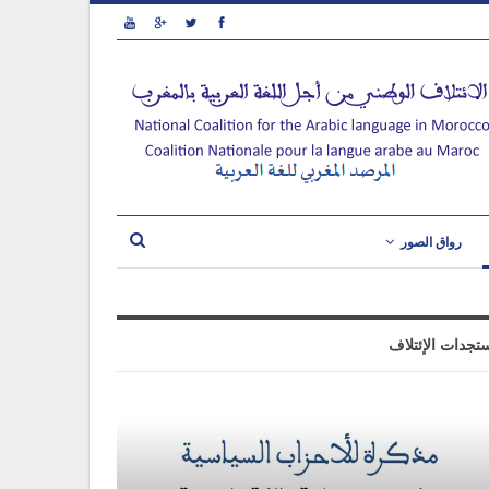
رواق الصور
تجدات الإئتلاف