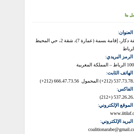
ل بنا
العنوان
:
زنقة دكار، إقامة بسمة (عمارة 7)، شقة 2، حي المحيط
لرباط
الرمز البريدي
:
– المملكة المغربية
الهاتف الثابت
:
537.73.78.85 (2
المحمول 666.47.73.56 (212+)
الفاكس
:
537.26.26.42 (+
الموقع الإلكتروني
:
www.iitilaf.
البريد الإلكتروني
:
coalitionarabe@gmail.