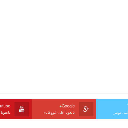
utube
Google+
على تويتر
تابعونا على غووغل+
تابعونا