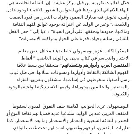
خلال فعاليات تكريمه من قبل مركز عناية :” إن الثقافة الخالصة هي
البهاء اللانهائي الذي يوقظ في الحواس الشعور بالانتماء لوجود عادل
وأمين، نخوض فيه معارك الصمود وغوايات التحرر من قيود الصمت
واللامعنى” وعبر بن الوليد عن اعترافه بوجود عوائق لفهم الثقافة
ومآلاتها، حدودها وتحققها على أرض الحياة” داعيا إلى ” جعل الفعل
الثقافي رسالة وحياة، قدرة على الحوار ومراكمة الانتصارات”
المفكر الكاتب عزيز بومسهولي خاط بدهاء مخاتل بعض معالم
الاختيار والتجاسر في كتاب يحيى بن الوليد الغاضب ”
أنماط
المثقفين العرب وأدوارهم وتشظياتهم”
متحققا بين بسط علاقة
الفهوم الشائكة بالثقافة وأدوارها ومسوغات تمثلاتها، في ظل غياب
رسل أصفياء منخرطون في إشاعتها، منشغلون بتقريبها للقراء
والمنصتين والحالمين بيوتوبياها، وقيمها الاستيتيكية الواعية بالوجود
والكينونة.
البومسهولي عرى الجوانب الكامنة خلف النفوق المدوي لسقوط
المثقف العربي عند بن الوليد، مشاغبا عديد قضايا تهم ثقافة النوع أو
الجندر والثقافة الشعبية والمعمار والاستعمار وما بعد الاستعمار، كما
تغايرات المثقفين، فرحهم وغضبهم، انسدالهم تحت غصب الواقع،