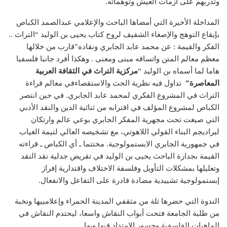
وتدربهم على أزمات العيش وتوهماته.
المداخلة الأخيرة التي أمضاها الباحث والإعلامي عبدالصمد الكباص
بإيقاع التوهج والإصغاء الشفيف لروح كتاب يحيى بن الوليد “التراث ..
الفكر والقيمة : عن محمد عابد الجابري ونقاده”قارب من خلالها
معظم معالم المتن واتساقه مبنى ومعنى . وهكذا أفرد جانبا فلسفيا
هاما لما أسماه بن الوليد “
مركزية التراث في الثقافة العربية
المعاصرة”
تداول فيه نظرية الحث والاستقصاءفي معالم قراءة
التراث في المشروع الفكري لمحمد عابد الجابري. في حين انتصر
الكباص لمشروع المؤلف في اقترابه من ثنائية الدين والنقد الأدبي
التي صيغت تحت مجهرية المفكر الجابري بوعي عالم وارتكان
لبراديجم البناء القولي اللاهوتي، مع تشخيصه العالي لتيمة الغياب
في جمهورية الجابري الابستمولوجية. مختتما ـ أي الكباص ـ قراءته
القيمة بجدارة الباحث يحيى بن الوليد في تقريض جدلية نقد النقد
وتعليلها بمشكلات التأويل وفلسفة الاختلاف واقتدارية إفراز
إبستمولوجية تشييدية مضادة قادرة على التفاعل والانفعال.
الندوة التي حضرها ثلة من مثقفي المدينة الحمراء وإعلامييها ونخبة
من طلبة الجامعة فتحت أبواب النقاش واسعا، ليحتدم النقاش في
الماهيات الفلسفية وجسور الامتداد فيها وبها.