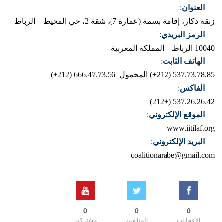
العنوان
:
زنقة دكار، إقامة بسمة (عمارة 7)، شقة 2، حي المحيط – الرباط
الرمز البريدي
:
10040 الرباط – المملكة المغربية
الهاتف الثابت
:
537.73.78.85 (212+)
المحمول 666.47.73.56 (212+)
الفاكس
:
537.26.26.42 (+212)
الموقع الإلكتروني
:
www.iitilaf.org
البريد الإلكتروني
:
coalitionarabe@gmail.com
0
0
0
الإعجابات
المتابعين
مشتركين