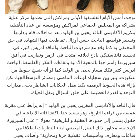
توجت أمس الأيام الفلسفية الأولى بمراكش التي نظمها مركز عناية
بشراكة مع المجلس الجماعي لمراكش ومؤسسة ابن عباد التأهيلية
بتكريم الأكاديمي الناقد يحيى بن الوليد، بعد مداخلات قام بإدارتها
وتسيير قواطعها الباحث حسن أوزال، تقاطعت فيها الشهادة في حق
المحتفى به كما وقع مع سرديات الباحث والناقد ادريس كثير، في
تجسيد فانتاستيكي باذخ لعلاقة امتدت في الزمن وتقاربت في أفق
سيرورتها وامتزاجها بالمحبة الأدبية ولقاءات الفكر والفلسفة. الباحث
ادريس كثير فكك مسار يحيى بن الوليد كما لو أنه ينسج خيوطا من
عنكبوت، يثير بين سجاياه لوعات الماضي ومصائر النوسطالجيا. لكن
بإزاء هذه الخيوط الرميمة يكبد بطل الحكايات الشاطر يحيى مدارات
التوحد والقدرة العظيمة على خلق السؤال ونقل الحياة.
قال الناقد والأكاديمي المغربي يحيى بن الوليد ” إنه يرابط على مقربة
عميقة من قراءة التاريخ، وهو سعيد جدا باكتشافاته الإبداعية في
حقول ينتمي إلى حدودها العقلية والتاريخية” معولا ” على السيرورة
الإيجابية، محاورا ذلك العقل المصغي لبناء النظريات انطلاقا من
قناعات ومعارف وتأسيسات عقلانية حرة ومحاربة” وأضاف يحيى