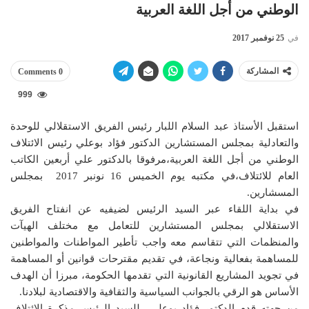
الوطني من أجل اللغة العربية
في
25 نوفمبر 2017
المشاركة
0 Comments
999
استقبل الأستاذ عبد السلام اللبار رئيس الفريق الاستقلالي للوحدة
والتعادلية بمجلس المستشارين الدكتور فؤاد بوعلي رئيس الائتلاف
الوطني من أجل اللغة العربية،مرفوقا بالدكتور علي أربعين الكاتب
العام للائتلاف،في مكتبه يوم الخميس 16 نونبر 2017 بمجلس
المسشارين.
في بداية اللقاء عبر السيد الرئيس لضيفيه عن انفتاح الفريق
الاستقلالي بمجلس المستشارين للتعامل مع مختلف الهيآت
والمنظمات التي تتقاسم معه واجب تأطير المواطنات والمواطنين
للمساهمة بفعالية ونجاعة، في تقديم مقترحات قوانين أو المساهمة
في تجويد المشاريع القانونية التي تقدمها الحكومة، مبرزا أن الهدف
الأساس هو الرقي بالجوانب السياسية والثقافية والاقتصادية لبلادنا.
من جهته قدم الدكتور فؤاد بوعلي للسيد الرئيس مذكرة الائتلاف