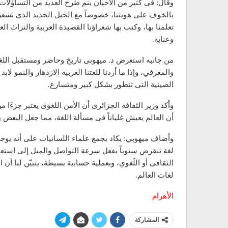
وقال: فى كثير من الأحيان يتم طرح العديد من التساؤلات 
بالخوف على هويتنا، خصوصاً مع الجيل الجديد الذى نشعر م
تعلمنا بها، وكتب بها شعراؤنا القصيدة العربية والتراث ال
وعناية.
من جانبه استعرض د. ميهوبى تاريخ وحاضر ومستقبل اللغة 
والمعرفي، وإذا ما أردنا للغتنا العربية الازدهار والنمو ل
الصينية التى تتطور بشكل كبير ومتسارع.
وأكد وزير الثقافة الجزائرى أن الأمن اللغوى يعتبر جزءًا م
أن العالم يعيش غلياناً فى مسألة اللغة، مما جعل البعض يتنبأ بأننا سنش
لغة تنقرض سنوياً بفعل سرعة التواصل والميل إلى استعمال
الثقافى أو اللّغوي، وبعملية حسابية بسيطة، يتبيّن لنا أ
لغات العالم.
الأهرام
المشاركة