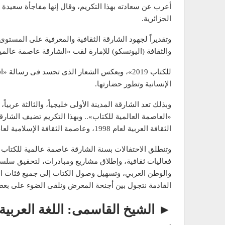
أعرب عن سعادته بهذا التكريم، وقال إنها مفاجأة سعيدة 
الجزائرية.
وتقديراً لجهود الشارقة الثقافية والمعرفية على المستوى
والثقافة (اليونسكو) للإمارة لقب «الشارقة عاصمة عالمي
للكتاب 2019»، ويعكس الشعار الذى تجسد فى رسالة
الإنسانية وتطور حضارتها.
وبذلك تعد الشارقة المدينة الأولى خليجياً، والثالثة عر
«العاصمة العالمية للكتاب».. وبهذا التكريم تضيف الشارقة
الثقافة العربية لعام 1998، وعاصمة الثقافة الإسلامية لعام 2014، وعاصمة للسياحة العربية عام 2015.
فعاليات ثقافية، وإطلاق مشاريع ومبادرات، لتحقيق سلسل
والوطن العربي، وتسهيل وصول الكتاب إلى جميع فئات ال
القادمة نتجول بين أجنحة المعرض ونلقى الضوء على بعض
► الشيخ القاسمى: اللغة العربية