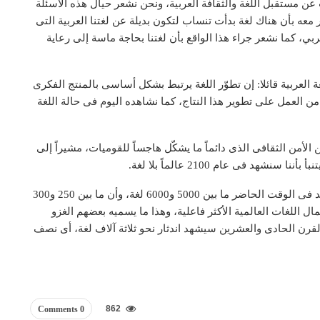
عن مستقبل اللغة والثقافة العربية، ونحن نشعر حيال هذه الأسئلة
عه بأن هناك لغة بدأت تنساب لتكون بديلة عن لغتنا العربية التى
عربي، كما نشعر جراء هذا الواقع بأن لغتنا بحاجة ماسة إلى رعاية
العربية قائلا: إن تطوّر اللغة يرتبط بشكل أساسى بالمنتج الفكرى
ابد من العمل على تطوير هذا النتاج، كما نشاهده اليوم فى حالة اللغة
ن الأمن الثقافى الذى دائماً ما يشكّل هاجساً للقوميات، مشيراً إلى
هد فى عام 2100 عالماً بلا لغة.
وأضاف ميهوبي: يكاد يجمع علماء اللسانيات على أنه يوجد فى الوقت الحاضر ما بين 5000 و6000 لغة، وأن ما بين 250 و300
 اللغات العالمية الأكثر فاعلية، وهذا ما يسميه بعضهم الغزو
ن القرن الحادى والعشرين سيشهد اندثار نحو ثلاثة آلاف لغة، أى نصف
862
0 Comments