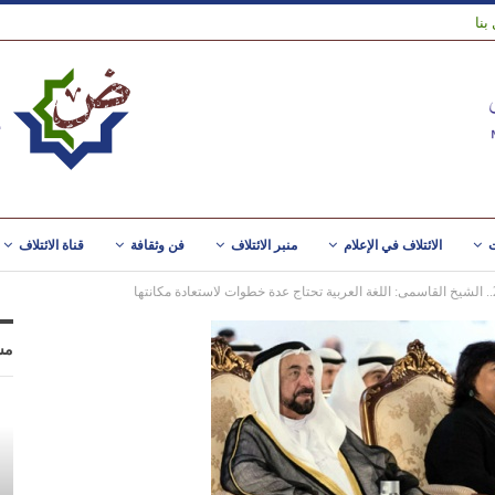
بنا
ت
الائتلاف في الإعلام
منبر الائتلاف
فن وثقافة
قناة الائتلاف
مس