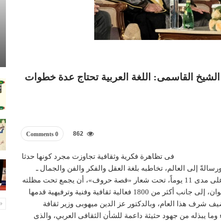
ارقة عاصمة عالمية للكتاب عام 2019.. الشيخ القاسمى: اللغة العربية تحتاج عدة خطوات
862
0 Comments
فى تظاهرة فكرية وثقافية تجاوزت مجرد كونها حدثا
 ورسالةً إلى العالم، تخاطبه بلغة العقل والفكر والفن والجمال ـ
استطاع معرض الشارقة الدولى للكتاب فى دورته الـ37 على مدى 11 يوماً، تحت شعار «قصة حروف»، أن يجمع تحت مظلته
أكثر من 1874 دار نشر من 77 دولة عرضت 1٫6 مليون عنوان، إلى جانب أكثر من 1800 فعالية ثقافية وفنية وترفيهية قدمها
ضيف شرف هذا العام، وبالدكتور عز الدين ميهوبى وزير ثقافة
 وما يبذله من جهود حثيثة داعمة للشأن الثقافى العربي، والذى