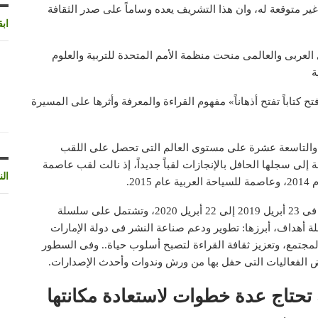
غير متوقعة له، وان هذا التشريف يعده وساماً على صدر الثقافة
اب
 العربى والعالمى منحت منظمة الأمم المتحدة للتربية والعلوم
ة
 «افتح كتاباً تفتح أذهاناً» مفهوم القراءة والمعرفة وأثرها على المسيرة
بياً، والتاسعة عشرة على مستوى العالم التى تحصل على اللقب
 إلى سجلها الحافل بالإنجازات لقباً جديداً، إذ نالت لقب عاصمة
الن
وتنطلق الاحتفالات بسنة الشارقة عاصمة عالمية للكتاب فى 23 أبريل 2019 إلى 22 أبريل 2020، وتشتمل على سلسلة
ة أهداف، أبرزها: تطوير ودعم صناعة النشر فى دولة الإمارات
مجتمع، وتعزيز ثقافة القراءة لتصبح أسلوب حياة.. وفى السطور
 الفعاليات التى حفل بها من ورش وندوات وأحدث الإصدارات.
 تحتاج عدة خطوات لاستعادة مكانتها