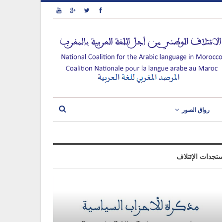
رواق الصور
تجدات الإئتلاف