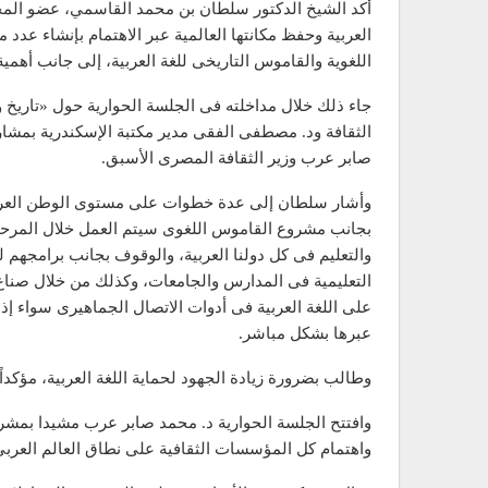
أكد الشيخ الدكتور سلطان بن محمد القاسمي، عضو المجلس
العربية وحفظ مكانتها العالمية عبر الاهتمام بإنشاء ع
اللغوية والقاموس التاريخى للغة العربية، إلى جانب أهمي
جاء ذلك خلال مداخلته فى الجلسة الحوارية حول «تاريخ و
الثقافة ود. مصطفى الفقى مدير مكتبة الإسكندرية بمشاركة
صابر عرب وزير الثقافة المصرى الأسبق.
وأشار سلطان إلى عدة خطوات على مستوى الوطن العربى تحت
بجانب مشروع القاموس اللغوى سيتم العمل خلال المرحلة ا
والتعليم فى كل دولنا العربية، والوقوف بجانب برامجهم لب
التعليمية فى المدارس والجامعات، وكذلك من خلال صناع 
على اللغة العربية فى أدوات الاتصال الجماهيرى سواء إذا
عبرها بشكل مباشر.
وطالب بضرورة زيادة الجهود لحماية اللغة العربية، مؤكداً
وافتتح الجلسة الحوارية د. محمد صابر عرب مشيدا بمشروع
واهتمام كل المؤسسات الثقافية على نطاق العالم العربى