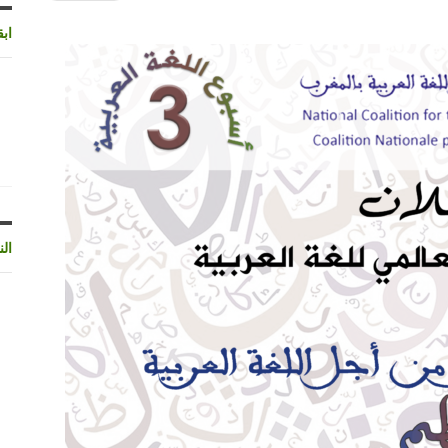
اب
الن