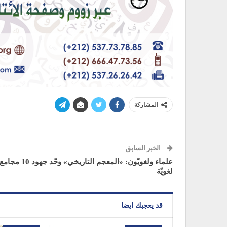
المشاركة
الخبر السابق
علماء ولغويّون: «المعجم التاريخي» وحّد جهود 10 مجام
لغويّة
قد يعجبك ايضا