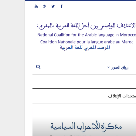
رواق الصور
تجدات الإئتلاف