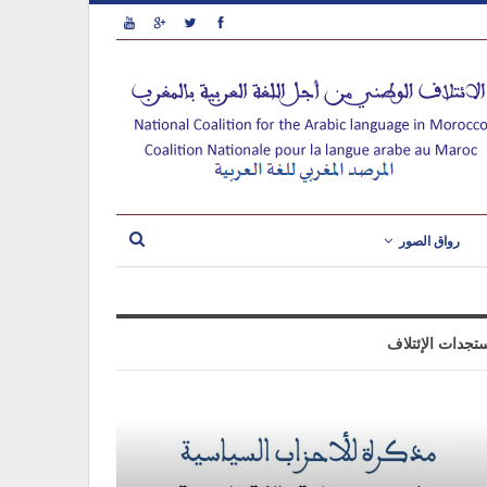
رواق الصور
تجدات الإئتلاف