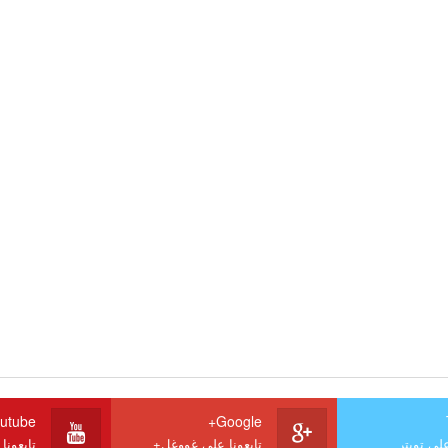
utube
Google+
على تويتر
تابعونا على غووغل+
تابعونا