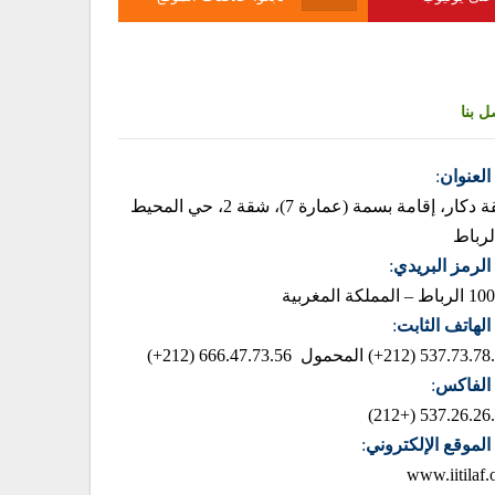
ل بنا
العنوان
:
زنقة دكار، إقامة بسمة (عمارة 7)، شقة 2، حي المحيط
لرباط
الرمز البريدي
:
– المملكة المغربية
الهاتف الثابت
:
537.73.78.85 (2
المحمول 666.47.73.56 (212+)
الفاكس
:
537.26.26.42 (+
الموقع الإلكتروني
:
www.iitilaf.