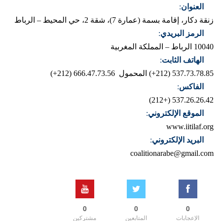
العنوان
:
زنقة دكار، إقامة بسمة (عمارة 7)، شقة 2، حي المحيط – الرباط
الرمز البريدي
:
10040 الرباط – المملكة المغربية
الهاتف الثابت
:
537.73.78.85 (212+)
المحمول 666.47.73.56 (212+)
الفاكس
:
537.26.26.42 (+212)
الموقع الإلكتروني
:
www.iitilaf.org
البريد الإلكتروني
:
coalitionarabe@gmail.com
0
0
0
الإعجابات
المتابعين
مشتركين