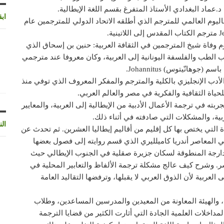
.عماد البغدادي الأستاذ المتفرغ بقسم اللغة الإيطالية.
اب
باليوم العالمي للمترجم الذي أطلقه الاتحاد الدولي للمترجمين عام
رجم العربي في 20 نوفمبر، وهو يوم وفاة شيخ المترجمين في الثقافة العربية: حنين بن إسحاق الذي
تب الطب والفلسفة اليونانية إلى العربية، وكان معروفا عند مترجمي
هانّيتوس) Johannitus.
أدب الإنجليزي بالكلية والمترجم والمفكر المعروف الذي توفي منذ
لحياة الثقافية والفكرية في مصر والعالم العربي.
ته في ترجمة الأعمال الأدبية من الإيطالية إلى العربية، والمعايير
ربية، والمشكلات التي صادفته في أثناء ذلك.
الن
دة التي يختص بها كل إقليم من أقاليم إيطاليا العشرين. ثم تحدث عن
لي المعاصر أندريا كاميلليري الذي قسم روايته إلى فصول بعضها
الدارجة المنطوقة لسكان جزيرة صقلية في الجنوب الإيطالي حيث
شر. وشرح كيف عالج مشكلة ترجمة الألفاظ والتعابير المحلية في
العربية لأن الذوق العربي لا يقبلها، وترفضها التقاليد العامة
، والهيئة المعاونة من المعيدين والمدرسين المساعدين، وطلاب
لمداخلات العلمية الجادة التي أثارت الكثير من قضايا الترجمة