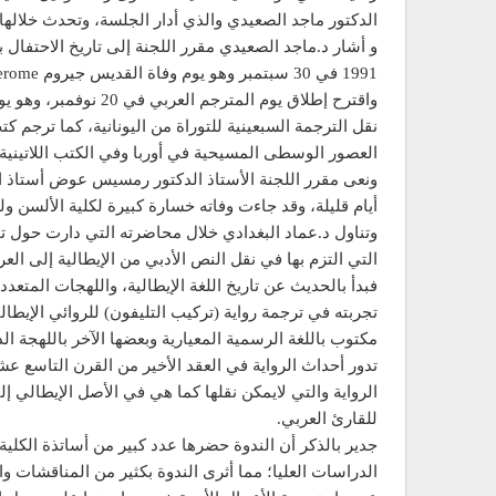
الدكتور ماجد الصعيدي والذي أدار الجلسة، وتحدث خلالها د
و أشار د.ماجد الصعيدي مقرر اللجنة إلى تاريخ الاحتفال 
1991 في 30 سبتمبر وهو يوم وفاة القديس جيروم Jerome مترجم الكتاب المقدس إلى اللاتينية.
واقترح إطلاق يوم المت
نقل الترجمة السبعينية للتوراة من اليونانية، كما ترجم ك
العصور الوسطى المسيحية في أوربا وفي الكتب اللاتينية باسم (جو
ونعى مقرر اللجنة الأستاذ الدكتور رمسيس عوض أستاذ ال
أيام قليلة، وقد جاءت وفاته خسارة كبيرة لكلية الألسن ول
وتناول د.عماد البغدادي خلال محاضرته التي دارت حول تجرب
التي التزم بها في نقل النص الأدبي من الإيطالية إلى الع
فبدأ بالحديث عن تاريخ اللغة الإيطالية، واللهجات المتعد
تجربته في ترجمة رواية (تركيب التليفون) للروائي الإيطا
مكتوب باللغة الرسمية المعيارية وبعضها الآخر باللهجة 
تدور أحداث الرواية في العقد الأخير من القرن التاسع ع
الرواية والتي لايمكن نقلها كما هي في الأصل الإيطالي إلى 
للقارئ العربي.
جدير بالذكر أن الندوة حضرها عدد كبير من أساتذة الكلية
الدراسات العليا؛ مما أثرى الندوة بكثير من المناقشات وا