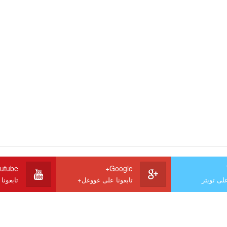
utube
Google+
على تويتر
تابعونا على غووغل+
تابعونا