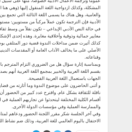
عموما وترجمة الأعمال الأدبية خصوصا، منها على سبيل الم
المشكلة، وكذلك ازدواجية اللغة المنقول إليها (وهي هنا 
والعامية، وهل هناك ما يسمى اللغة الثالثة التي تجمع ب
الأدبية فإن الترجمة تكون عملاً مركباً من مستويين: مستو
في حالة النص الأدبي الإبداعي – تكون نقلاً من وسط ثقا
معايير جمالية وذوقية وأخلاقية مغايرة. وهذه إحدى الإشكا
كذلك أثيرت ضمن مداخلات الندوة قضية دور المتلقي بوصف
الأصلي على ما يخالف الآداب العامة أو المقدسات الدينية 
وقناعاته.
وبمناسبة إثارة سؤال هل من الضروري التزام المترجم بال
بقسم اللغة العربية والخبير بمجمع اللغة العربية أنهم 
الجهات باستعمال اللغة العربية الفصيحة.
و أثنى الحاضرون على موضوع الندوة وما أثارته من قضايا
ناقلة للثقافة بشكل عام. واقترح عدد كبير من الحضور أ
أقسام الكلية المختلفة ليتحدثوا عن تجاربهم العملية في
والممارسة العملية وفي مؤسسات الدولة الأخرى.
الاحتفال باليوم العالمي للغة العربية، وذلك ضم نشاط الل