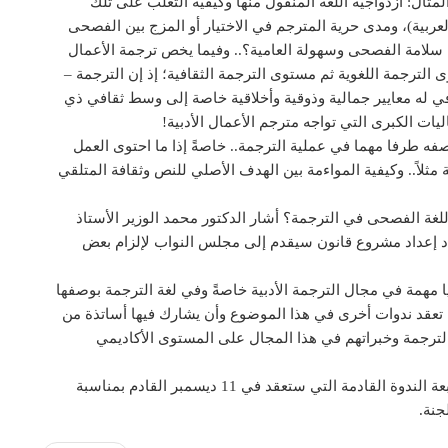
ثال: ازدواجية اللغة المنقول منها وكيفية التغلب على تلك
العربية)، ومدى حرية المترجم في الاختيار أو المزج بين الفصحى
ين سلامة الفصحى وسهولة العامية؟.. وفيما يخص ترجمة الأعمال
ى الترجمة اللغوية ثم مستوى الترجمة الثقافية؛ إذ إن الترجمة –
في له معايير جمالية وذوقية وأخلاقية خاصة إلى وسط ثقافي ذي
ليات الكبرى التي تواجه مترجم الأعمال الأدبية!
ه طرفا مهما في عملية الترجمة.. خاصةً إذا ما احتوى العمل
مثلاً.. وكيفية المواءمة بين الهدف الأصلي للنص وثقافة المتلقي
لغة الفصحى في الترجمة؟ أشار الدكتور محمد الوزير الأستاذ
بصدد إعداد مشروع قانون سيقدم إلى مجلس النواب لإلزام بعض
 مهمة في مجال الترجمة الأدبية خاصةً وفي لغة الترجمة بوصفها
ن تعقد ندوات أخرى في هذا الموضوع وأن يشارك فيها أساتذة من
 الترجمة وخبراتهم في هذا المجال على المستوى الأكاديمي
وفي آخر الجلسة شكر مقرر اللجنة الحضور ودعاهم لمتابعة الندوة القادمة التي ستعقد في 11 ديسمبر القادم بمناسبة
جنة.