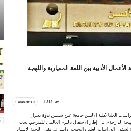
مال الأدبية بين اللغة المعيارية واللهجة
1٬215
0 Comments
دراسات العليا بكلية الألسن جامعة عين شمس ندوة بعنوان
للهجة الدارجة»، في إطار الاحتفال باليوم العالمي للمترجم، تحت
ة لشئون الدراسات العليا والبحوث، وإشراف مقرر اللجنة الأستاذ