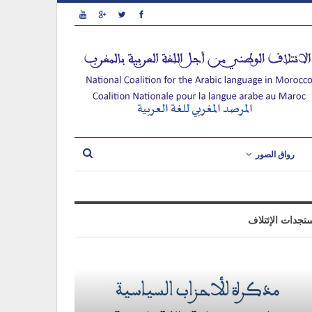
رواق الصور
تجدات الإئتلاف