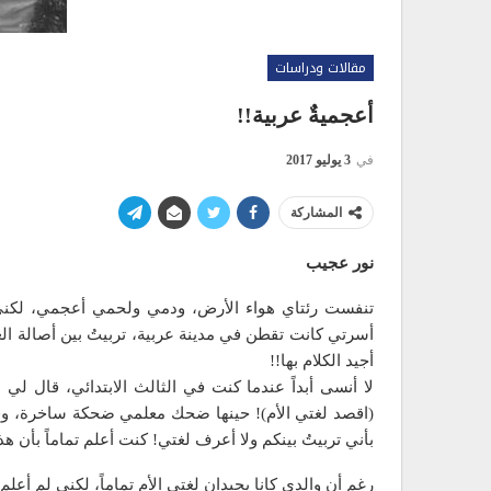
مقالات ودراسات
أعجميةٌ عربية!!
في
3 يوليو 2017
المشاركة
نور عجيب
تنفست رئتاي هواء الأرض، ودمي ولحمي أعجمي، لكني بع
أسرتي كانت تقطن في مدينة عربية، تربيتُ بين أصالة العرو
أجيد الكلام بها!!
لا أنسى أبداً عندما كنت في الثالث الابتدائي، قال لي 
(اقصد لغتي الأم)! حينها ضحك معلمي ضحكة ساخرة، وقال
بأني تربيتُ بينكم ولا أعرف لغتي! كنت أعلم تماماً بأن ه
رغم أن والدي كانا يجيدان لغتي الأم تماماً، لكني لم أعلم