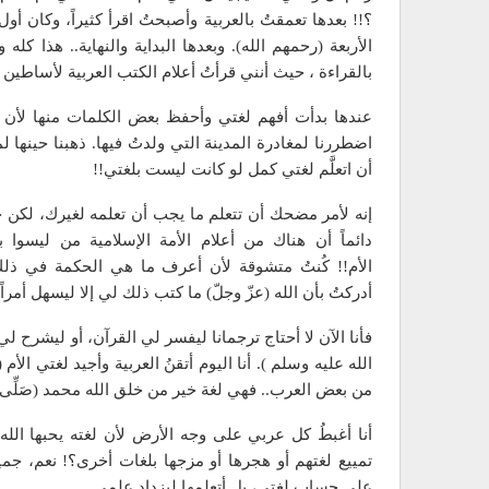
؟!! بعدها تعمقتُ بالعربية وأصبحتُ اقرأ كثيراً، وكان أو
الأربعة (رحمهم الله). وبعدها البداية والنهاية.. هذا ك
بالقراءة ، حيث أنني قرأتُ أعلام الكتب العربية لأساطين ا
عندها بدأت أفهم لغتي وأحفظ بعض الكلمات منها لأن بعض
اضطررنا لمغادرة المدينة التي ولدتُ فيها. ذهبنا حينها
أن اتعلَّم لغتي كمل لو كانت ليست بلغتي!!
إنه لأمر مضحك أن تتعلم ما يجب أن تعلمه لغيرك، لك
دائماً أن هناك من أعلام الأمة الإسلامية من ليسوا ب
الأم!! كُنتُ متشوقة لأن أعرف ما هي الحكمة في ذلك
أدركتُ بأن الله (عزّ وجلّ) ما كتب ذلك لي إلا ليسهل أمراً 
فأنا الآن لا أحتاج ترجمانا ليفسر لي القرآن، أو ليشرح لي 
الله عليه وسلم ). أنا اليوم أتقنُ العربية وأجيد لغتي الأ
من بعض العرب.. فهي لغة خير من خلق الله محمد (صَلِّى 
أنا أغبطُ كل عربي على وجه الأرض لأن لغته يحبها الله
تمييع لغتهم أو هجرها أو مزجها بلغات أخرى؟! نعم، جمي
على حساب لغتي، بل أتعلمها ليزداد علمي..