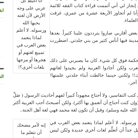
أنا أغبطُ كل
ل إنجاز لي أني أتممت قراءة كتاب الفقه للائمة
عربي على وجه
اب
له وأنا لم أتجاوز الأربعة عشرة من عمري، غرقت
الأرض لأن لغته
لعلماء.
يحبها الله
ورسوله. لا أعلم
 أقاربي صاروا يترددون علينا كثيراً. بعدها
لماذا يتعمد
 لمدينة فيها أنأس كثير من بني جلدتي. اضطررت
بعض العرب في
تمييع لغتهم أو
هجرها أو مزجها
ن حكمة فوق كل شيء. كان ما يصبرني على ذلك
بلغات أخرى؟!
عرب ولكن أجادوا العربية ولم يجيدوا لغاتهم
!! ولكني حينما خالطت أبناء جلدتي علمتها!
الن
آخر..
كتب التفاسير، ولا أحتاج مجهوداً كبيراً لفهم أحاديث الرسول ( صَلِّ
م (وإن كنت أحتاج أن أتعمق بها أكثر). ولكن أصبحتُ أحب العربية أكثر
الله عليه وسلم). وقبل أن تكون لغة محمد فهي لغة أهل الجنة..
 ورسوله. لا أعلم لماذا يتعمد بعض العرب في
إنه لأمر مضحك
ل جداً أن أتعلَّم لغات أخرى جديدة ولكن ليس
أن تتعلم ما