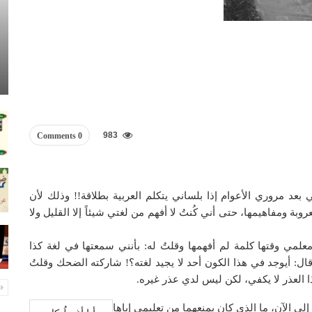
983
0 Comments
د مروري الأعوام إذا بلساني يتكلم العربية بطلاقة!! وذلك لأن
بة ومفاهيمها، حتى أني كُنتُ لا أفهم من لغتي شيئاً إلا القليل ولا
معلمي وقتها كلمة لم أفهمها وقلتُ له: بأنني سمعتها في لغة كذا
: أيوجد في هذا الكون أحد لا يجيد لغته؟! شاركته الضحك وقلتُ
ذا العذر لا يكفي، لكن ليس لدي عذر غيره.
 إلى الآن، ما الذي كان يمنعهما من تعليمي إياها